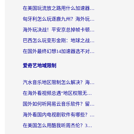
在美国玩流放之路用什么加速器？海外党国服游戏不卡顿的终极攻略
匈牙利怎么玩逐鹿九州？海外玩家国服游戏加速器终极指南（附永劫无间荣耀新三国解决方案）
海外玩决战！平安京总掉帧卡顿？用什么加速器比较好？实测指南来了
巴西怎么玩变形金刚：地球之战？海外玩家国服游戏加速终极指南（附新诛仙延迟密室逃脱18解决办法）
在国外最终幻想14加速器选不对？海外玩家的国服游戏加速避坑指南
爱奇艺地域限制
汽水音乐地区限制怎么解决？海外听国内音乐的实用指南来了
在海外看视频总遇“地区权限无法观看”？这篇攻略帮你轻松解锁国内影视动漫
国外如何听网易云音乐软件？留学生亲测有效的回国加速方案
海外看国内电视剧软件有哪些？海外党专属追剧指南来了
在美国怎么用酷我听周杰伦？3步解决海外听歌地域限制，附QQ音乐网易云通用技巧