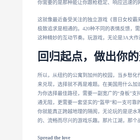
你需要的是那种能让你跟枪稳定、响应迅速的
这就像最近备受关注的独立游戏《昔日女校霸来
极致追求是相通的。420种不同的表情反馈，
这种精妙的互动节奏。玩游戏，无论是3A大
回归起点，做出你的
所以，从纽约的公寓到加州的校园，当乡愁化
来兑现，选择就不再是难题。在美国用什么加速
为你选择最佳路径，需要一副宽广的“身板”支
通无阻，更需要一套坚实的“盔甲”和一支可靠
你就能真正跨越地理的隔阂，无论玩的是逆水
的、流畅而尽兴的游戏乐趣。那片江湖，那个
Spread the love