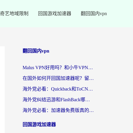
奇艺地域限制
回国游戏加速器
翻回国内vpn
翻回国内vpn
Malus VPN好用吗？和小牛VPN对比哪个回国效果更好？海外党亲测实用指南
在国外如何开回国加速器呢？留学生亲测的无缝访问国内资源指南
海外党必看：Quickback和ToCN好用吗？3分钟选对回国加速器的实用指南
海外党纠结迅游和FlashBack哪个好？2026实用指南教你选对回国加速器
海外党必看：加速器免费版真的能解决回国访问难题吗？附实用选择指南
回国游戏加速器