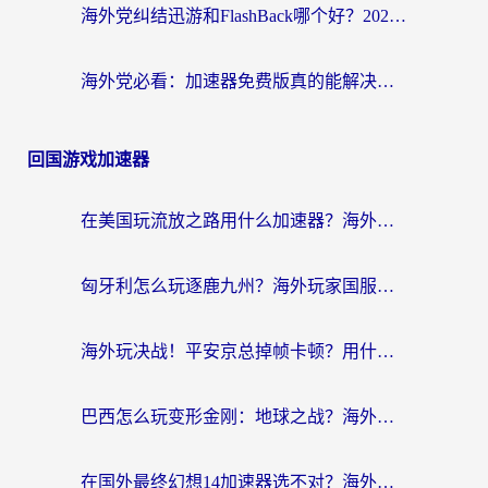
海外党纠结迅游和FlashBack哪个好？2026实用指南教你选对回国加速器
海外党必看：加速器免费版真的能解决回国访问难题吗？附实用选择指南
回国游戏加速器
在美国玩流放之路用什么加速器？海外党国服游戏不卡顿的终极攻略
匈牙利怎么玩逐鹿九州？海外玩家国服游戏加速器终极指南（附永劫无间荣耀新三国解决方案）
海外玩决战！平安京总掉帧卡顿？用什么加速器比较好？实测指南来了
巴西怎么玩变形金刚：地球之战？海外玩家国服游戏加速终极指南（附新诛仙延迟密室逃脱18解决办法）
在国外最终幻想14加速器选不对？海外玩家的国服游戏加速避坑指南