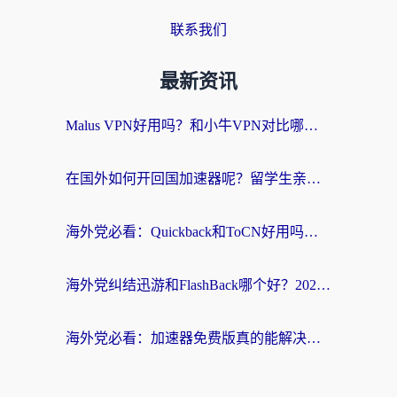
联系我们
最新资讯
Malus VPN好用吗？和小牛VPN对比哪个回国效果更好？海外党亲测实用指南
在国外如何开回国加速器呢？留学生亲测的无缝访问国内资源指南
海外党必看：Quickback和ToCN好用吗？3分钟选对回国加速器的实用指南
海外党纠结迅游和FlashBack哪个好？2026实用指南教你选对回国加速器
海外党必看：加速器免费版真的能解决回国访问难题吗？附实用选择指南