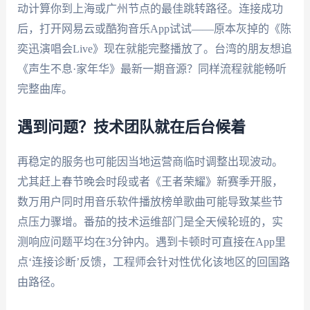
动计算你到上海或广州节点的最佳跳转路径。连接成功
后，打开网易云或酷狗音乐App试试——原本灰掉的《陈
奕迅演唱会Live》现在就能完整播放了。台湾的朋友想追
《声生不息·家年华》最新一期音源？同样流程就能畅听
完整曲库。
遇到问题？技术团队就在后台候着
再稳定的服务也可能因当地运营商临时调整出现波动。
尤其赶上春节晚会时段或者《王者荣耀》新赛季开服，
数万用户同时用音乐软件播放榜单歌曲可能导致某些节
点压力骤增。番茄的技术运维部门是全天候轮班的，实
测响应问题平均在3分钟内。遇到卡顿时可直接在App里
点‘连接诊断’反馈，工程师会针对性优化该地区的回国路
由路径。