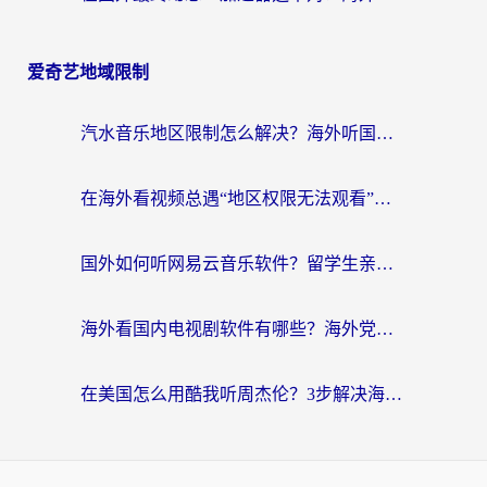
爱奇艺地域限制
汽水音乐地区限制怎么解决？海外听国内音乐的实用指南来了
在海外看视频总遇“地区权限无法观看”？这篇攻略帮你轻松解锁国内影视动漫
国外如何听网易云音乐软件？留学生亲测有效的回国加速方案
海外看国内电视剧软件有哪些？海外党专属追剧指南来了
在美国怎么用酷我听周杰伦？3步解决海外听歌地域限制，附QQ音乐网易云通用技巧