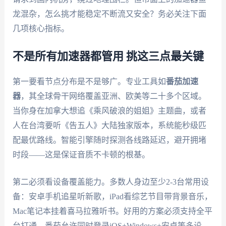
龙混杂，怎么挑才能稳定不断流又安全？务必关注下面
几项核心指标。
不是所有加速器都管用 挑这三点最关键
第一要看节点分布是不是够广。专业工具如
番茄加速
器
，其全球骨干网络覆盖亚洲、欧美等二十多个区域。
当你身在加拿大想追《乘风破浪的姐姐》主题曲，或者
人在台湾要听《告五人》大陆独家版本，系统能秒级匹
配最优路线。智能引擎随时探测各线路延迟，避开拥堵
时段——这是保证音质不卡顿的根基。
第二必须看设备覆盖能力。多数人身边至少2-3台常用设
备：安卓手机追星听新歌，iPad看综艺节目带背景音乐，
Mac笔记本挂着喜马拉雅听书。好用的方案必须支持全平
台打通。番茄允许同时登录iOS+Windows+安卓等多设