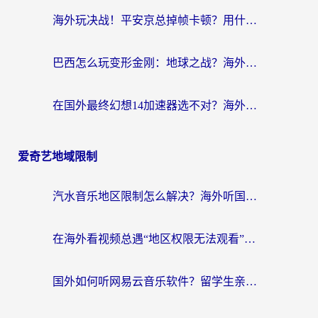
海外玩决战！平安京总掉帧卡顿？用什么加速器比较好？实测指南来了
巴西怎么玩变形金刚：地球之战？海外玩家国服游戏加速终极指南（附新诛仙延迟密室逃脱18解决办法）
在国外最终幻想14加速器选不对？海外玩家的国服游戏加速避坑指南
爱奇艺地域限制
汽水音乐地区限制怎么解决？海外听国内音乐的实用指南来了
在海外看视频总遇“地区权限无法观看”？这篇攻略帮你轻松解锁国内影视动漫
国外如何听网易云音乐软件？留学生亲测有效的回国加速方案