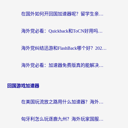
在国外如何开回国加速器呢？留学生亲测的无缝访问国内资源指南
海外党必看：Quickback和ToCN好用吗？3分钟选对回国加速器的实用指南
海外党纠结迅游和FlashBack哪个好？2026实用指南教你选对回国加速器
海外党必看：加速器免费版真的能解决回国访问难题吗？附实用选择指南
回国游戏加速器
在美国玩流放之路用什么加速器？海外党国服游戏不卡顿的终极攻略
匈牙利怎么玩逐鹿九州？海外玩家国服游戏加速器终极指南（附永劫无间荣耀新三国解决方案）