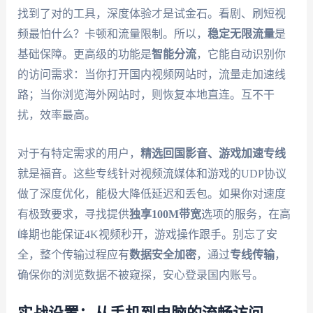
找到了对的工具，深度体验才是试金石。看剧、刷短视
频最怕什么？卡顿和流量限制。所以，
稳定无限流量
是
基础保障。更高级的功能是
智能分流
，它能自动识别你
的访问需求：当你打开国内视频网站时，流量走加速线
路；当你浏览海外网站时，则恢复本地直连。互不干
扰，效率最高。
对于有特定需求的用户，
精选回国影音、游戏加速专线
就是福音。这些专线针对视频流媒体和游戏的UDP协议
做了深度优化，能极大降低延迟和丢包。如果你对速度
有极致要求，寻找提供
独享100M带宽
选项的服务，在高
峰期也能保证4K视频秒开，游戏操作跟手。别忘了安
全，整个传输过程应有
数据安全加密
，通过
专线传输
，
确保你的浏览数据不被窥探，安心登录国内账号。