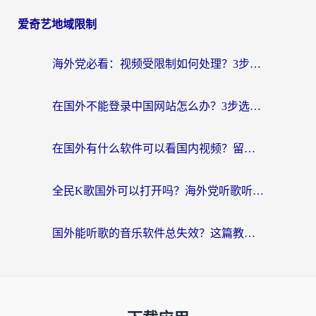
爱奇艺地域限制
海外党必看：视频受限制如何处理？3步解决国内剧番“看不了”难题
在国外不能登录中国网站怎么办？3步选对回国加速器，无缝刷剧、办业务
在国外有什么软件可以看国内视频？留学生亲测的追剧救星来了
全民K歌国外可以打开吗？海外党听歌听书无限制的实用指南
国外能听歌的音乐软件总失效？这篇教你怎么在海外流畅听网易云