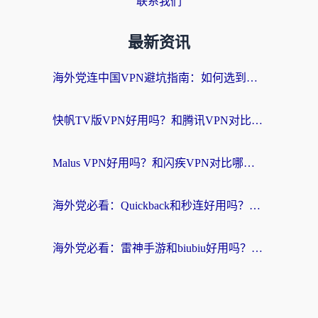
联系我们
最新资讯
海外党连中国VPN避坑指南：如何选到真正能无缝刷国内资源的加速器？
快帆TV版VPN好用吗？和腾讯VPN对比哪个回国效果更好？海外党必看的真实体验指南
Malus VPN好用吗？和闪疾VPN对比哪个回国效果更好？海外华人的实用避坑指南
海外党必看：Quickback和秒连好用吗？3步选对回国加速器，无缝刷国内资源
海外党必看：雷神手游和biubiu好用吗？3招选对回国加速器无缝刷国内资源