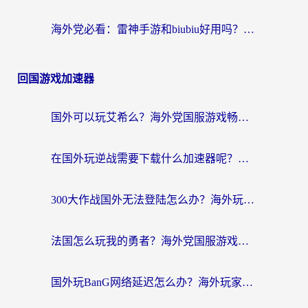
海外党必看：雷神手游和biubiu好用吗？3招选对回国加速器无缝刷国内资源
回国游戏加速器
国外可以玩艾希么？海外党国服游戏畅玩终极指南（附加速器选择秘籍）
在国外玩逆战需要下载什么加速器呢？海外党亲测有效的国服游戏加速指南
300大作战国外无法登陆怎么办？海外玩家亲测有效的解决指南
法国怎么玩我的勇者？海外党国服游戏不卡攻略，附3款热门游戏加速实测
国外玩BanG网络延迟怎么办？海外玩家亲测有效的国服游戏加速指南