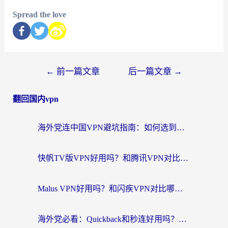
Spread the love
←
前一篇文章
后一篇文章
→
翻回国内vpn
海外党连中国VPN避坑指南：如何选到真正能无缝刷国内资源的加速器？
快帆TV版VPN好用吗？和腾讯VPN对比哪个回国效果更好？海外党必看的真实体验指南
Malus VPN好用吗？和闪疾VPN对比哪个回国效果更好？海外华人的实用避坑指南
海外党必看：Quickback和秒连好用吗？3步选对回国加速器，无缝刷国内资源