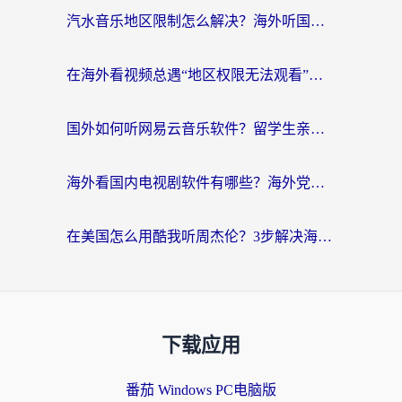
汽水音乐地区限制怎么解决？海外听国内音乐的实用指南来了
在海外看视频总遇“地区权限无法观看”？这篇攻略帮你轻松解锁国内影视动漫
国外如何听网易云音乐软件？留学生亲测有效的回国加速方案
海外看国内电视剧软件有哪些？海外党专属追剧指南来了
在美国怎么用酷我听周杰伦？3步解决海外听歌地域限制，附QQ音乐网易云通用技巧
下载应用
番茄 Windows PC电脑版