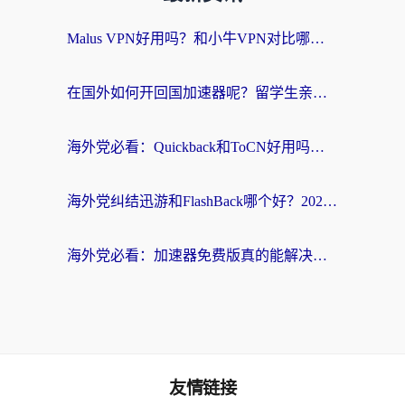
Malus VPN好用吗？和小牛VPN对比哪个回国效果更好？海外党亲测实用指南
在国外如何开回国加速器呢？留学生亲测的无缝访问国内资源指南
海外党必看：Quickback和ToCN好用吗？3分钟选对回国加速器的实用指南
海外党纠结迅游和FlashBack哪个好？2026实用指南教你选对回国加速器
海外党必看：加速器免费版真的能解决回国访问难题吗？附实用选择指南
友情链接