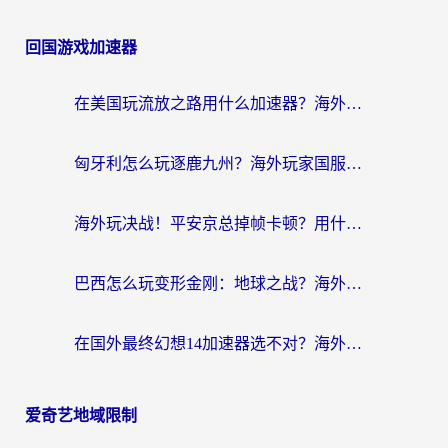
回国游戏加速器
在美国玩流放之路用什么加速器？海外党国服游戏不卡顿的终极攻略
匈牙利怎么玩逐鹿九州？海外玩家国服游戏加速器终极指南（附永劫无间荣耀新三国解决方案）
海外玩决战！平安京总掉帧卡顿？用什么加速器比较好？实测指南来了
巴西怎么玩变形金刚：地球之战？海外玩家国服游戏加速终极指南（附新诛仙延迟密室逃脱18解决办法）
在国外最终幻想14加速器选不对？海外玩家的国服游戏加速避坑指南
爱奇艺地域限制