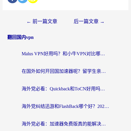
←
前一篇文章
后一篇文章
→
翻回国内vpn
Malus VPN好用吗？和小牛VPN对比哪个回国效果更好？海外党亲测实用指南
在国外如何开回国加速器呢？留学生亲测的无缝访问国内资源指南
海外党必看：Quickback和ToCN好用吗？3分钟选对回国加速器的实用指南
海外党纠结迅游和FlashBack哪个好？2026实用指南教你选对回国加速器
海外党必看：加速器免费版真的能解决回国访问难题吗？附实用选择指南