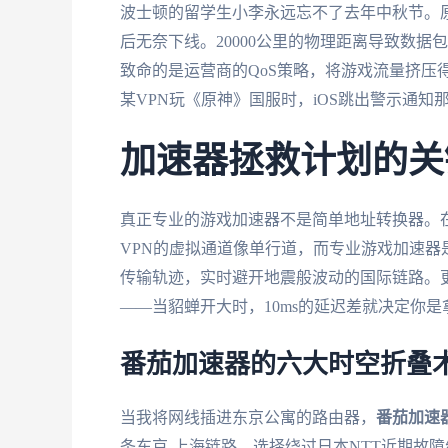
波士顿的留学生小李永远忘不了去年中秋节。
后无奈下线。20000公里的物理距离导致数
致命的是运营商的QoS策略，将游戏流量挤压
某VPN玩《原神》国服时，iOS跳出警示通知
加速器拯救计划的关
真正专业的游戏加速器不是简单地址转换器。
VPN的虚拟通道像单行道，而专业游戏加速
传输轨迹，实时避开地震般波动的国际链路。
——当貂蝉开大时，10ms的延迟差就决定你
番茄加速器的六大时空折叠
当我将网线插进东京公寓的路由器，
番茄加速
条东京-上海链路，选择绕过日本NTT近期故