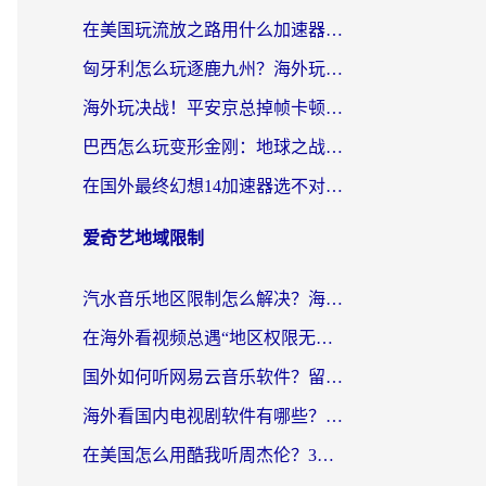
在美国玩流放之路用什么加速器？海外党国服游戏不卡顿的终极攻略
匈牙利怎么玩逐鹿九州？海外玩家国服游戏加速器终极指南（附永劫无间荣耀新三国解决方案）
海外玩决战！平安京总掉帧卡顿？用什么加速器比较好？实测指南来了
巴西怎么玩变形金刚：地球之战？海外玩家国服游戏加速终极指南（附新诛仙延迟密室逃脱18解决办法）
在国外最终幻想14加速器选不对？海外玩家的国服游戏加速避坑指南
爱奇艺地域限制
汽水音乐地区限制怎么解决？海外听国内音乐的实用指南来了
在海外看视频总遇“地区权限无法观看”？这篇攻略帮你轻松解锁国内影视动漫
国外如何听网易云音乐软件？留学生亲测有效的回国加速方案
海外看国内电视剧软件有哪些？海外党专属追剧指南来了
在美国怎么用酷我听周杰伦？3步解决海外听歌地域限制，附QQ音乐网易云通用技巧