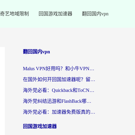
奇艺地域限制
回国游戏加速器
翻回国内vpn
翻回国内vpn
Malus VPN好用吗？和小牛VPN对比哪个回国效果更好？海外党亲测实用指南
在国外如何开回国加速器呢？留学生亲测的无缝访问国内资源指南
海外党必看：Quickback和ToCN好用吗？3分钟选对回国加速器的实用指南
海外党纠结迅游和FlashBack哪个好？2026实用指南教你选对回国加速器
海外党必看：加速器免费版真的能解决回国访问难题吗？附实用选择指南
回国游戏加速器