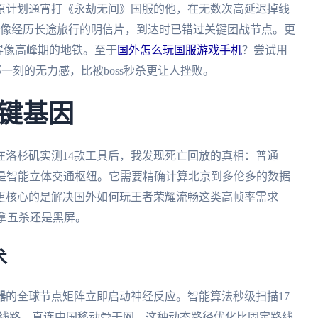
原计划通宵打《永劫无间》国服的他，在无数次高延迟掉线
据包像经历长途旅行的明信片，到达时已错过关键团战节点。更
得像高峰期的地铁。至于
国外怎么玩国服游戏手机
？尝试用
那一刻的无力感，比被boss秒杀更让人挫败。
键基因
在洛杉矶实测14款工具后，我发现死亡回放的真相：普通
器是智能立体交通枢纽。它需要精确计算北京到多伦多的数据
更核心的是解决国外如何玩王者荣耀流畅这类高帧率需求
是拿五杀还是黑屏。
术
器
的全球节点矩阵立即启动神经反应。智能算法秒级扫描17
障线路，直连中国移动骨干网。这种动态路径优化比固定路线