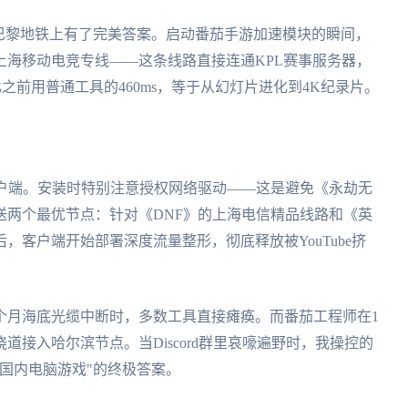
巴黎地铁上有了完美答案。启动番茄手游加速模块的瞬间，
上海移动电竞专线——这条线路直接连通KPL赛事服务器，
比之前用普通工具的460ms，等于从幻灯片进化到4K纪录片。
客户端。安装时特别注意授权网络驱动——这是避免《永劫无
送两个最优节点：针对《DNF》的上海电信精品线路和《英
客户端开始部署深度流量整形，彻底释放被YouTube挤
个月海底光缆中断时，多数工具直接瘫痪。而番茄工程师在1
接入哈尔滨节点。当Discord群里哀嚎遍野时，我操控的
国内电脑游戏"的终极答案。