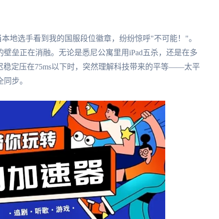
当本地选手看到我的国服段位徽章，纷纷惊呼"不可能！"。
壁垒正在消融。无论是悉尼公寓里用iPad五杀，还是在多
延迟稳定压在75ms以下时，突然理解科技带来的平等——太平
全同步。