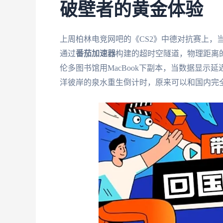
破壁者的黄金体验
上周柏林电竞网吧的《CS2》中德对抗赛上，
通过
番茄加速器
构建的超时空隧道，物理距离的
伦多图书馆用MacBook下副本，当数据显示
洋彼岸的泉水重生倒计时，原来可以和国内完