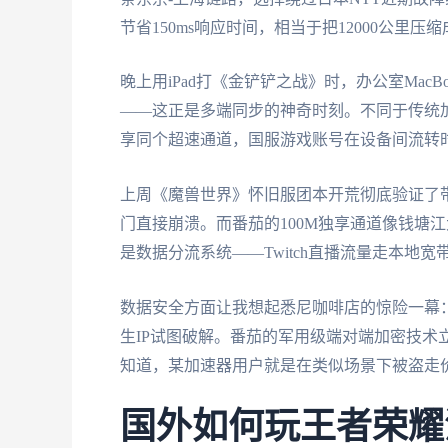
节省150ms响应时间，相当于把12000公里
晚上用iPad打《金铲铲之战》时，办公室MacB
——这正是多端同步的神奇时刻。不同于传统加
享同个超速通道，国服游戏账号在设备间流转
上周《魔兽世界》怀旧服团本开荒彻底验证了
门直接崩溃。而番茄的100M独享通道像钱塘
是数据分流系统——Twitch直播流量走本地
数据安全方面让我想起悉尼咖啡店的惊险一幕：
生IP试图破解。番茄的军用级端对端加密技术
知道，某加速器用户就是在类似场景下被盗走
国外如何玩王者荣耀