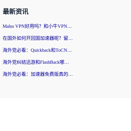
最新资讯
Malus VPN好用吗？和小牛VPN对比哪个回国效果更好？海外党亲测实用指南
在国外如何开回国加速器呢？留学生亲测的无缝访问国内资源指南
海外党必看：Quickback和ToCN好用吗？3分钟选对回国加速器的实用指南
海外党纠结迅游和FlashBack哪个好？2026实用指南教你选对回国加速器
海外党必看：加速器免费版真的能解决回国访问难题吗？附实用选择指南