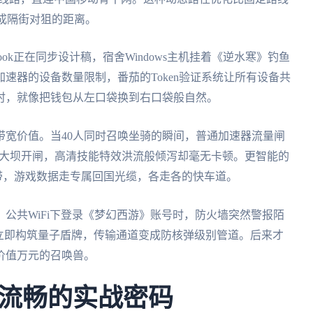
压缩成隔街对狙的距离。
ook正在同步设计稿，宿舍Windows主机挂着《逆水寒》钓鱼
速器的设备数量限制，番茄的Token验证系统让所有设备共
时，就像把钱包从左口袋换到右口袋般自然。
带宽价值。当40人同时召唤坐骑的瞬间，普通加速器流量闸
江大坝开闸，高清技能特效洪流般倾泻却毫无卡顿。更智能的
宽带，游戏数据走专属回国光缆，各走各的快车道。
公共WiFi下登录《梦幻西游》账号时，防火墙突然警报陌
立即构筑量子盾牌，传输通道变成防核弹级别管道。后来才
价值万元的召唤兽。
流畅的实战密码