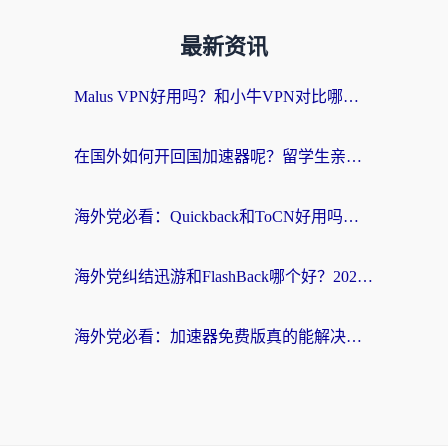
最新资讯
Malus VPN好用吗？和小牛VPN对比哪个回国效果更好？海外党亲测实用指南
在国外如何开回国加速器呢？留学生亲测的无缝访问国内资源指南
海外党必看：Quickback和ToCN好用吗？3分钟选对回国加速器的实用指南
海外党纠结迅游和FlashBack哪个好？2026实用指南教你选对回国加速器
海外党必看：加速器免费版真的能解决回国访问难题吗？附实用选择指南