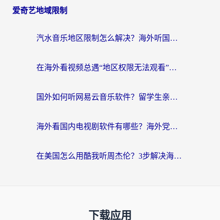
爱奇艺地域限制
汽水音乐地区限制怎么解决？海外听国内音乐的实用指南来了
在海外看视频总遇“地区权限无法观看”？这篇攻略帮你轻松解锁国内影视动漫
国外如何听网易云音乐软件？留学生亲测有效的回国加速方案
海外看国内电视剧软件有哪些？海外党专属追剧指南来了
在美国怎么用酷我听周杰伦？3步解决海外听歌地域限制，附QQ音乐网易云通用技巧
下载应用