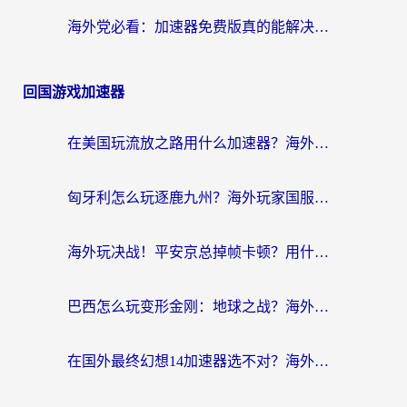
海外党必看：加速器免费版真的能解决回国访问难题吗？附实用选择指南
回国游戏加速器
在美国玩流放之路用什么加速器？海外党国服游戏不卡顿的终极攻略
匈牙利怎么玩逐鹿九州？海外玩家国服游戏加速器终极指南（附永劫无间荣耀新三国解决方案）
海外玩决战！平安京总掉帧卡顿？用什么加速器比较好？实测指南来了
巴西怎么玩变形金刚：地球之战？海外玩家国服游戏加速终极指南（附新诛仙延迟密室逃脱18解决办法）
在国外最终幻想14加速器选不对？海外玩家的国服游戏加速避坑指南