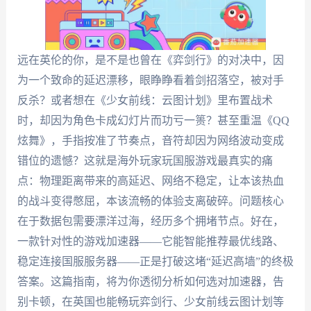
远在英伦的你，是不是也曾在《弈剑行》的对决中，因
为一个致命的延迟漂移，眼睁睁看着剑招落空，被对手
反杀？或者想在《少女前线：云图计划》里布置战术
时，却因为角色卡成幻灯片而功亏一篑？甚至重温《QQ
炫舞》，手指按准了节奏点，音符却因为网络波动变成
错位的遗憾？这就是海外玩家玩国服游戏最真实的痛
点：物理距离带来的高延迟、网络不稳定，让本该热血
的战斗变得憋屈，本该流畅的体验支离破碎。问题核心
在于数据包需要漂洋过海，经历多个拥堵节点。好在，
一款针对性的游戏加速器——它能智能推荐最优线路、
稳定连接国服服务器——正是打破这堵“延迟高墙”的终极
答案。这篇指南，将为你透彻分析如何选对加速器，告
别卡顿，在英国也能畅玩弈剑行、少女前线云图计划等