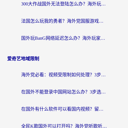
300大作战国外无法登陆怎么办？海外玩家亲测有效的解决指南
法国怎么玩我的勇者？海外党国服游戏不卡攻略，附3款热门游戏加速实测
国外玩BanG网络延迟怎么办？海外玩家亲测有效的国服游戏加速指南
爱奇艺地域限制
海外党必看：视频受限制如何处理？3步解决国内剧番“看不了”难题
在国外不能登录中国网站怎么办？3步选对回国加速器，无缝刷剧、办业务
在国外有什么软件可以看国内视频？留学生亲测的追剧救星来了
全民K歌国外可以打开吗？海外党听歌听书无限制的实用指南