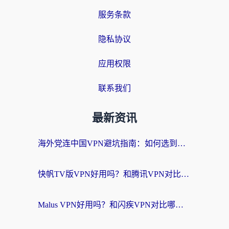
服务条款
隐私协议
应用权限
联系我们
最新资讯
海外党连中国VPN避坑指南：如何选到真正能无缝刷国内资源的加速器？
快帆TV版VPN好用吗？和腾讯VPN对比哪个回国效果更好？海外党必看的真实体验指南
Malus VPN好用吗？和闪疾VPN对比哪个回国效果更好？海外华人的实用避坑指南