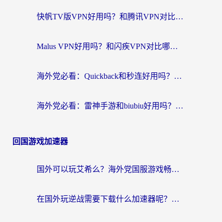
快帆TV版VPN好用吗？和腾讯VPN对比哪个回国效果更好？海外党必看的真实体验指南
Malus VPN好用吗？和闪疾VPN对比哪个回国效果更好？海外华人的实用避坑指南
海外党必看：Quickback和秒连好用吗？3步选对回国加速器，无缝刷国内资源
海外党必看：雷神手游和biubiu好用吗？3招选对回国加速器无缝刷国内资源
回国游戏加速器
国外可以玩艾希么？海外党国服游戏畅玩终极指南（附加速器选择秘籍）
在国外玩逆战需要下载什么加速器呢？海外党亲测有效的国服游戏加速指南