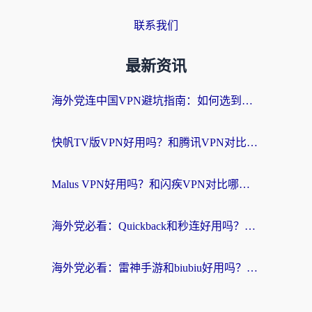
联系我们
最新资讯
海外党连中国VPN避坑指南：如何选到真正能无缝刷国内资源的加速器？
快帆TV版VPN好用吗？和腾讯VPN对比哪个回国效果更好？海外党必看的真实体验指南
Malus VPN好用吗？和闪疾VPN对比哪个回国效果更好？海外华人的实用避坑指南
海外党必看：Quickback和秒连好用吗？3步选对回国加速器，无缝刷国内资源
海外党必看：雷神手游和biubiu好用吗？3招选对回国加速器无缝刷国内资源