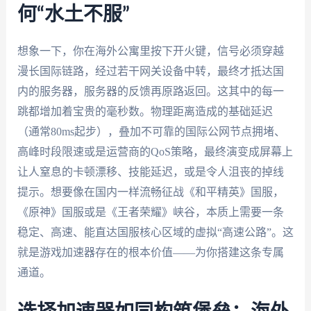
何“水土不服”
想象一下，你在海外公寓里按下开火键，信号必须穿越
漫长国际链路，经过若干网关设备中转，最终才抵达国
内的服务器，服务器的反馈再原路返回。这其中的每一
跳都增加着宝贵的毫秒数。物理距离造成的基础延迟
（通常80ms起步），叠加不可靠的国际公网节点拥堵、
高峰时段限速或是运营商的QoS策略，最终演变成屏幕上
让人窒息的卡顿漂移、技能延迟，或是令人沮丧的掉线
提示。想要像在国内一样流畅征战《和平精英》国服，
《原神》国服或是《王者荣耀》峡谷，本质上需要一条
稳定、高速、能直达国服核心区域的虚拟“高速公路”。这
就是游戏加速器存在的根本价值——为你搭建这条专属
通道。