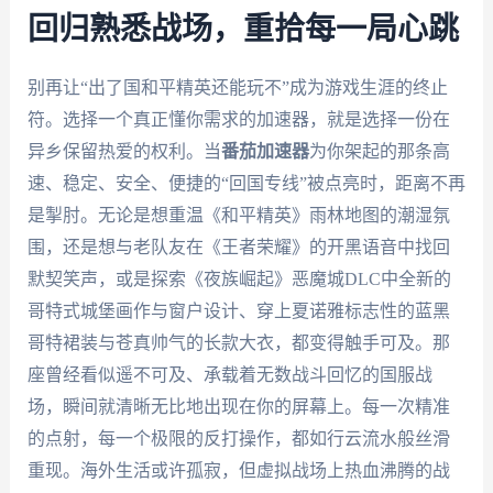
回归熟悉战场，重拾每一局心跳
别再让“出了国和平精英还能玩不”成为游戏生涯的终止
符。选择一个真正懂你需求的加速器，就是选择一份在
异乡保留热爱的权利。当
番茄加速器
为你架起的那条高
速、稳定、安全、便捷的“回国专线”被点亮时，距离不再
是掣肘。无论是想重温《和平精英》雨林地图的潮湿氛
围，还是想与老队友在《王者荣耀》的开黑语音中找回
默契笑声，或是探索《夜族崛起》恶魔城DLC中全新的
哥特式城堡画作与窗户设计、穿上夏诺雅标志性的蓝黑
哥特裙装与苍真帅气的长款大衣，都变得触手可及。那
座曾经看似遥不可及、承载着无数战斗回忆的国服战
场，瞬间就清晰无比地出现在你的屏幕上。每一次精准
的点射，每一个极限的反打操作，都如行云流水般丝滑
重现。海外生活或许孤寂，但虚拟战场上热血沸腾的战