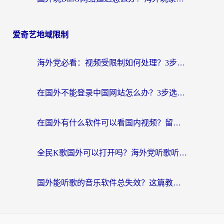
爱奇艺地域限制
海外党必看：视频受限制如何处理？3步解决国内剧番“看不了”难题
在国外不能登录中国网站怎么办？3步选对回国加速器，无缝刷剧、办业务
在国外有什么软件可以看国内视频？留学生亲测的追剧救星来了
全民K歌国外可以打开吗？海外党听歌听书无限制的实用指南
国外能听歌的音乐软件总失效？这篇教你怎么在海外流畅听网易云