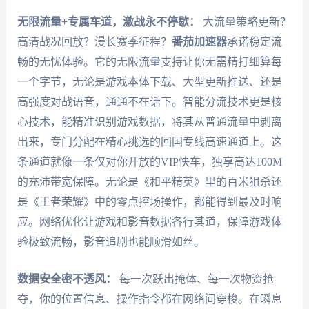
无限流量+专属车道，激战永不停歇：
大流量策略更新？
高清战况回放？漫长赛季征程？
番茄加速器
承诺稳定流
畅的无忧体验。它的无限流量支持让你无需精打细算每
一个字节，无论是游戏本体下载、大型更新推送、还是
高强度对战语音，通通不在话下。智能分流技术更是核
心技术，能精准识别游戏数据，将其从普通流量中剥离
出来，专门分配在精心挑选的回国专线高速通道上。这
条通道就像一条仅对你开放的VIP快车，独享高达100M
的充沛带宽保障。无论是《和平精英》里的百米狙杀还
是《王者荣耀》中的零点控场操作，都能得到最及时响
应。网络优化让游戏和影音数据各行其道，保障游戏体
验极致流畅，影音追剧也能顺滑如丝。
数据安全密不透风：
每一次跃出掩体、每一次物资抢
夺，你的位置信息、操作指令都在网络间穿梭。在瞬息