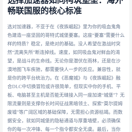
选择加速器如同构筑堡垒：海外
畅联国服的核心标准
选对加速器，不亚于在《夜族崛起》里为你的吸血鬼角
色建造一座坚固的哥特式城堡要塞。这座“要塞”需要什么
样的特质？稳定，是绝对的基础。没人希望在激战时突
然“流离失所”断连掉线。速度，如同吸血鬼对鲜血的渴
望，是战斗的生命线。无论你是潜伏在雨林，还是在沙
漠地图飞车疾驰，都需要快人一步的反应。兼容性，就
是你的跨平台统治力。在《恶魔城》与《夜族崛起》融
合DLC中切换冒险或许很简单，但现实中你的手机、平
板、电脑甚至主机是否能无缝接入同一座加速“城堡”？无
限流量则是支撑你长时间征战黑暗领土、探索“莫尔提姆
废墟”等广阔区域的基础保障，无需担心资源枯竭。而数
据安全，就如同城堡的隐秘通道与厚重墙壁，必须确保
你的每一次冲锋、每一个指令都安全无虞。最后，当你