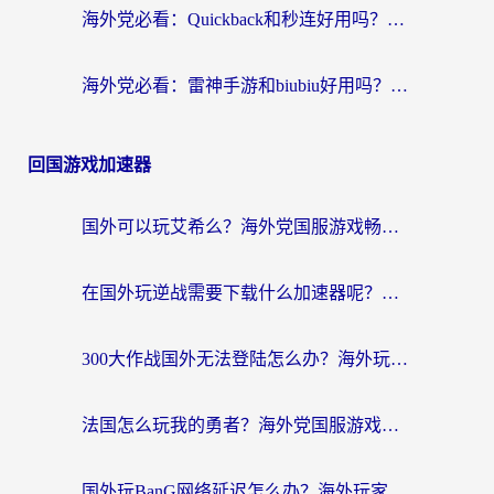
海外党必看：Quickback和秒连好用吗？3步选对回国加速器，无缝刷国内资源
海外党必看：雷神手游和biubiu好用吗？3招选对回国加速器无缝刷国内资源
回国游戏加速器
国外可以玩艾希么？海外党国服游戏畅玩终极指南（附加速器选择秘籍）
在国外玩逆战需要下载什么加速器呢？海外党亲测有效的国服游戏加速指南
300大作战国外无法登陆怎么办？海外玩家亲测有效的解决指南
法国怎么玩我的勇者？海外党国服游戏不卡攻略，附3款热门游戏加速实测
国外玩BanG网络延迟怎么办？海外玩家亲测有效的国服游戏加速指南