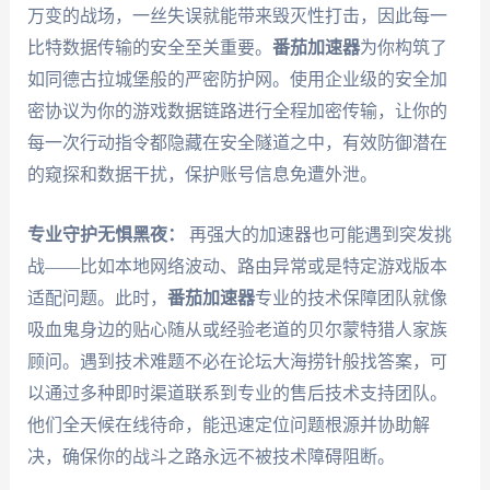
万变的战场，一丝失误就能带来毁灭性打击，因此每一
比特数据传输的安全至关重要。
番茄加速器
为你构筑了
如同德古拉城堡般的严密防护网。使用企业级的安全加
密协议为你的游戏数据链路进行全程加密传输，让你的
每一次行动指令都隐藏在安全隧道之中，有效防御潜在
的窥探和数据干扰，保护账号信息免遭外泄。
专业守护无惧黑夜：
再强大的加速器也可能遇到突发挑
战——比如本地网络波动、路由异常或是特定游戏版本
适配问题。此时，
番茄加速器
专业的技术保障团队就像
吸血鬼身边的贴心随从或经验老道的贝尔蒙特猎人家族
顾问。遇到技术难题不必在论坛大海捞针般找答案，可
以通过多种即时渠道联系到专业的售后技术支持团队。
他们全天候在线待命，能迅速定位问题根源并协助解
决，确保你的战斗之路永远不被技术障碍阻断。