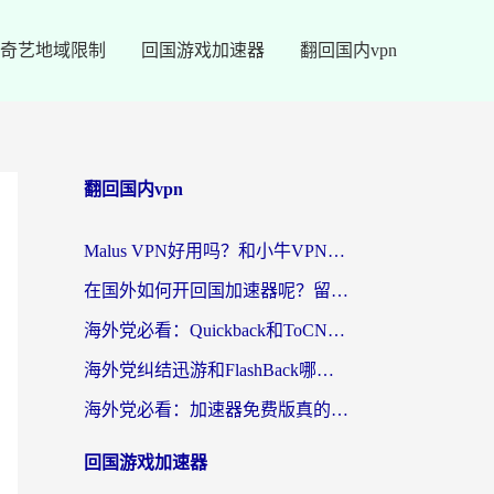
奇艺地域限制
回国游戏加速器
翻回国内vpn
翻回国内vpn
Malus VPN好用吗？和小牛VPN对比哪个回国效果更好？海外党亲测实用指南
在国外如何开回国加速器呢？留学生亲测的无缝访问国内资源指南
海外党必看：Quickback和ToCN好用吗？3分钟选对回国加速器的实用指南
海外党纠结迅游和FlashBack哪个好？2026实用指南教你选对回国加速器
海外党必看：加速器免费版真的能解决回国访问难题吗？附实用选择指南
回国游戏加速器