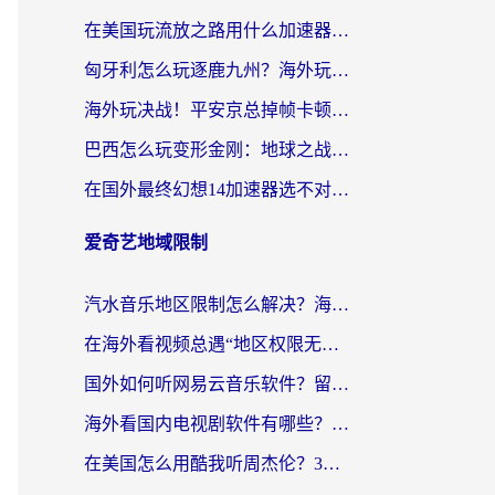
在美国玩流放之路用什么加速器？海外党国服游戏不卡顿的终极攻略
匈牙利怎么玩逐鹿九州？海外玩家国服游戏加速器终极指南（附永劫无间荣耀新三国解决方案）
海外玩决战！平安京总掉帧卡顿？用什么加速器比较好？实测指南来了
巴西怎么玩变形金刚：地球之战？海外玩家国服游戏加速终极指南（附新诛仙延迟密室逃脱18解决办法）
在国外最终幻想14加速器选不对？海外玩家的国服游戏加速避坑指南
爱奇艺地域限制
汽水音乐地区限制怎么解决？海外听国内音乐的实用指南来了
在海外看视频总遇“地区权限无法观看”？这篇攻略帮你轻松解锁国内影视动漫
国外如何听网易云音乐软件？留学生亲测有效的回国加速方案
海外看国内电视剧软件有哪些？海外党专属追剧指南来了
在美国怎么用酷我听周杰伦？3步解决海外听歌地域限制，附QQ音乐网易云通用技巧