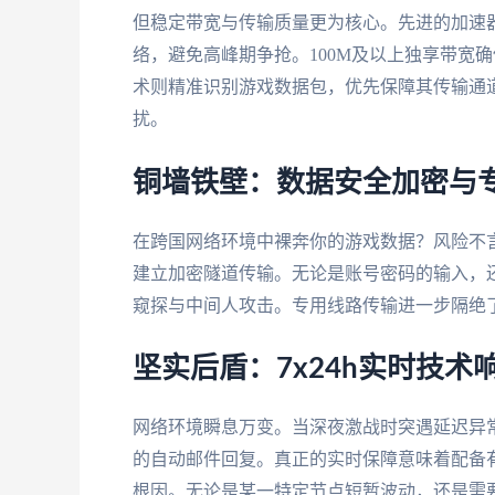
但稳定带宽与传输质量更为核心。先进的加速
络，避免高峰期争抢。100M及以上独享带宽
术则精准识别游戏数据包，优先保障其传输通
扰。
铜墙铁壁：数据安全加密与
在跨国网络环境中裸奔你的游戏数据？风险不
建立加密隧道传输。无论是账号密码的输入，
窥探与中间人攻击。专用线路传输进一步隔绝
坚实后盾：7x24h实时技术
网络环境瞬息万变。当深夜激战时突遇延迟异
的自动邮件回复。真正的实时保障意味着配备
根因。无论是某一特定节点短暂波动，还是需