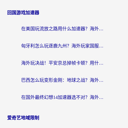
回国游戏加速器
在美国玩流放之路用什么加速器？海外党国服游戏不卡顿的终极攻略
匈牙利怎么玩逐鹿九州？海外玩家国服游戏加速器终极指南（附永劫无间荣耀新三国解决方案）
海外玩决战！平安京总掉帧卡顿？用什么加速器比较好？实测指南来了
巴西怎么玩变形金刚：地球之战？海外玩家国服游戏加速终极指南（附新诛仙延迟密室逃脱18解决办法）
在国外最终幻想14加速器选不对？海外玩家的国服游戏加速避坑指南
爱奇艺地域限制