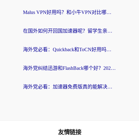
Malus VPN好用吗？和小牛VPN对比哪个回国效果更好？海外党亲测实用指南
在国外如何开回国加速器呢？留学生亲测的无缝访问国内资源指南
海外党必看：Quickback和ToCN好用吗？3分钟选对回国加速器的实用指南
海外党纠结迅游和FlashBack哪个好？2026实用指南教你选对回国加速器
海外党必看：加速器免费版真的能解决回国访问难题吗？附实用选择指南
友情链接