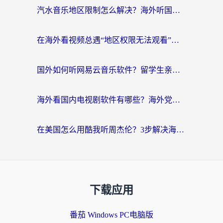
汽水音乐地区限制怎么解决？海外听国内音乐的实用指南来了
在海外看视频总遇“地区权限无法观看”？这篇攻略帮你轻松解锁国内影视动漫
国外如何听网易云音乐软件？留学生亲测有效的回国加速方案
海外看国内电视剧软件有哪些？海外党专属追剧指南来了
在美国怎么用酷我听周杰伦？3步解决海外听歌地域限制，附QQ音乐网易云通用技巧
下载应用
番茄 Windows PC电脑版