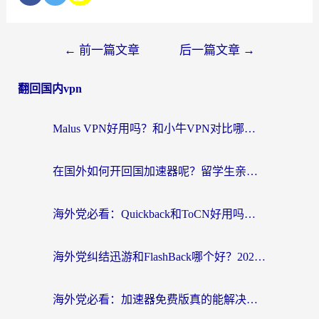
←
前一篇文章
后一篇文章
→
翻回国内vpn
Malus VPN好用吗？和小牛VPN对比哪个回国效果更好？海外党亲测实用指南
在国外如何开回国加速器呢？留学生亲测的无缝访问国内资源指南
海外党必看：Quickback和ToCN好用吗？3分钟选对回国加速器的实用指南
海外党纠结迅游和FlashBack哪个好？2026实用指南教你选对回国加速器
海外党必看：加速器免费版真的能解决回国访问难题吗？附实用选择指南