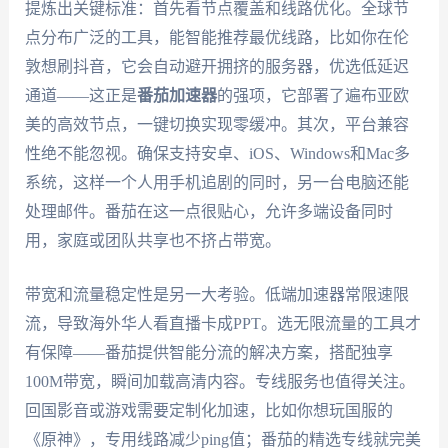
提炼出关键标准：首先看节点覆盖和线路优化。全球节
点分布广泛的工具，能智能推荐最优线路，比如你在伦
敦想刷抖音，它会自动避开拥挤的服务器，优选低延迟
通道——这正是
番茄加速器
的强项，它部署了遍布亚欧
美的高效节点，一键切换实现零缓冲。其次，平台兼容
性绝不能忽视。确保支持安卓、iOS、Windows和Mac多
系统，这样一个人用手机追剧的同时，另一台电脑还能
处理邮件。番茄在这一点很贴心，允许多端设备同时
用，家庭或团队共享也不挤占带宽。
带宽和流量稳定性是另一大考验。低端加速器常限速限
流，导致海外华人看直播卡成PPT。选无限流量的工具才
有保障——番茄提供智能分流的解决方案，搭配独享
100M带宽，瞬间加载高清内容。专线服务也值得关注。
回国影音或游戏需要定制化加速，比如你想玩国服的
《原神》，专用线路减少ping值；番茄的精选专线就完美