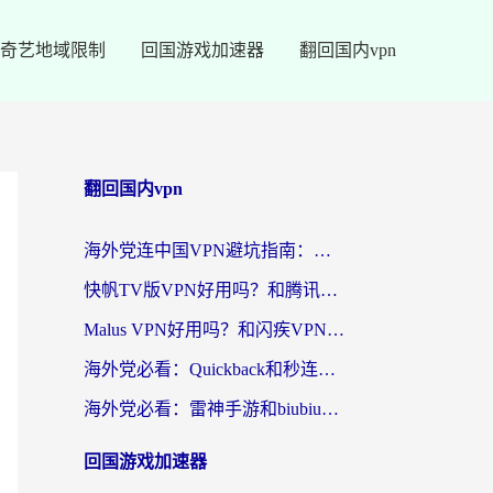
奇艺地域限制
回国游戏加速器
翻回国内vpn
翻回国内vpn
海外党连中国VPN避坑指南：如何选到真正能无缝刷国内资源的加速器？
快帆TV版VPN好用吗？和腾讯VPN对比哪个回国效果更好？海外党必看的真实体验指南
Malus VPN好用吗？和闪疾VPN对比哪个回国效果更好？海外华人的实用避坑指南
海外党必看：Quickback和秒连好用吗？3步选对回国加速器，无缝刷国内资源
海外党必看：雷神手游和biubiu好用吗？3招选对回国加速器无缝刷国内资源
回国游戏加速器