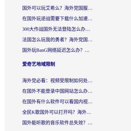
国外可以玩艾希么？海外党国服游戏畅玩终极指南（附加速器选择秘籍）
在国外玩逆战需要下载什么加速器呢？海外党亲测有效的国服游戏加速指南
300大作战国外无法登陆怎么办？海外玩家亲测有效的解决指南
法国怎么玩我的勇者？海外党国服游戏不卡攻略，附3款热门游戏加速实测
国外玩BanG网络延迟怎么办？海外玩家亲测有效的国服游戏加速指南
爱奇艺地域限制
海外党必看：视频受限制如何处理？3步解决国内剧番“看不了”难题
在国外不能登录中国网站怎么办？3步选对回国加速器，无缝刷剧、办业务
在国外有什么软件可以看国内视频？留学生亲测的追剧救星来了
全民K歌国外可以打开吗？海外党听歌听书无限制的实用指南
国外能听歌的音乐软件总失效？这篇教你怎么在海外流畅听网易云