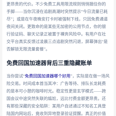
更昂贵的代价。不少免费工具用限流规则悄悄捆住你的
手脚——当你沉浸在追剧高潮时突然提示“今日流量已耗
尽”；或是在午夜晚安打卡时被强制下线，只因免费通道
夜间关闭。更致命的是某些无加密的公用节点，你的银
行验证码、聊天记录正被置于裸奔风险中。有用户在社
交平台真实反馈过凌晨三点追剧突然闪退，屏幕弹出“是
否解锁无限流量套餐”。
免费回国加速器背后三重隐藏账单
当你尝试“
免费回国加速器哪个好用
”，实际是在做一场风
险交易。时间成本首当其冲：广告等待、排队长龙耗费
的是本可小憩的咖啡时光。稳定性更是玄学模式——跨
国会议中途突然失联的尴尬，远比付费金额更昂贵。还
有那些深藏的安全陷阱：某用户自述通过不知名工具登
陆国内网站后，竟收到异地登录验证提醒。真正的价值