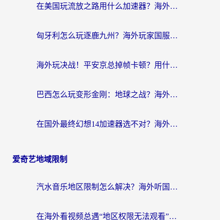
在美国玩流放之路用什么加速器？海外党国服游戏不卡顿的终极攻略
匈牙利怎么玩逐鹿九州？海外玩家国服游戏加速器终极指南（附永劫无间荣耀新三国解决方案）
海外玩决战！平安京总掉帧卡顿？用什么加速器比较好？实测指南来了
巴西怎么玩变形金刚：地球之战？海外玩家国服游戏加速终极指南（附新诛仙延迟密室逃脱18解决办法）
在国外最终幻想14加速器选不对？海外玩家的国服游戏加速避坑指南
爱奇艺地域限制
汽水音乐地区限制怎么解决？海外听国内音乐的实用指南来了
在海外看视频总遇“地区权限无法观看”？这篇攻略帮你轻松解锁国内影视动漫