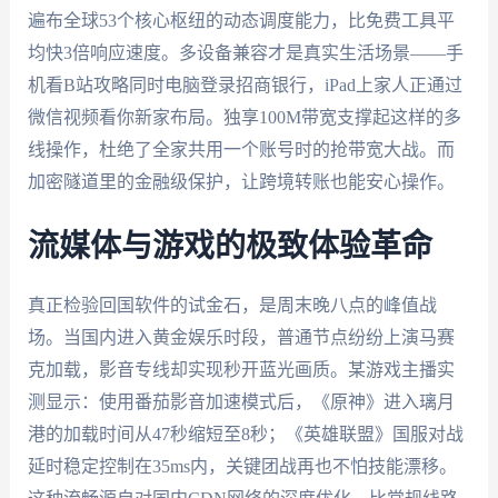
遍布全球53个核心枢纽的动态调度能力，比免费工具平
均快3倍响应速度。多设备兼容才是真实生活场景——手
机看B站攻略同时电脑登录招商银行，iPad上家人正通过
微信视频看你新家布局。独享100M带宽支撑起这样的多
线操作，杜绝了全家共用一个账号时的抢带宽大战。而
加密隧道里的金融级保护，让跨境转账也能安心操作。
流媒体与游戏的极致体验革命
真正检验回国软件的试金石，是周末晚八点的峰值战
场。当国内进入黄金娱乐时段，普通节点纷纷上演马赛
克加载，影音专线却实现秒开蓝光画质。某游戏主播实
测显示：使用番茄影音加速模式后，《原神》进入璃月
港的加载时间从47秒缩短至8秒；《英雄联盟》国服对战
延时稳定控制在35ms内，关键团战再也不怕技能漂移。