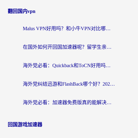
翻回国内vpn
Malus VPN好用吗？和小牛VPN对比哪个回国效果更好？海外党亲测实用指南
在国外如何开回国加速器呢？留学生亲测的无缝访问国内资源指南
海外党必看：Quickback和ToCN好用吗？3分钟选对回国加速器的实用指南
海外党纠结迅游和FlashBack哪个好？2026实用指南教你选对回国加速器
海外党必看：加速器免费版真的能解决回国访问难题吗？附实用选择指南
回国游戏加速器