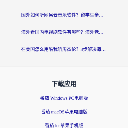
国外如何听网易云音乐软件？留学生亲测有效的回国加速方案
海外看国内电视剧软件有哪些？海外党专属追剧指南来了
在美国怎么用酷我听周杰伦？3步解决海外听歌地域限制，附QQ音乐网易云通用技巧
下载应用
番茄 Windows PC电脑版
番茄 macOS苹果电脑版
番茄 ios苹果手机版