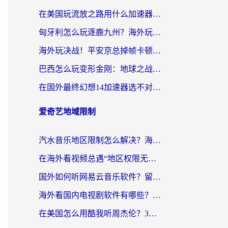
在美国玩流放之路用什么加速器？海外党国服游戏不卡顿的终极攻略
匈牙利怎么玩逐鹿九州？海外玩家国服游戏加速器终极指南（附永劫无间荣耀新三国解决方案）
海外玩决战！平安京总掉帧卡顿？用什么加速器比较好？实测指南来了
巴西怎么玩变形金刚：地球之战？海外玩家国服游戏加速终极指南（附新诛仙延迟密室逃脱18解决办法）
在国外最终幻想14加速器选不对？海外玩家的国服游戏加速避坑指南
爱奇艺地域限制
汽水音乐地区限制怎么解决？海外听国内音乐的实用指南来了
在海外看视频总遇“地区权限无法观看”？这篇攻略帮你轻松解锁国内影视动漫
国外如何听网易云音乐软件？留学生亲测有效的回国加速方案
海外看国内电视剧软件有哪些？海外党专属追剧指南来了
在美国怎么用酷我听周杰伦？3步解决海外听歌地域限制，附QQ音乐网易云通用技巧