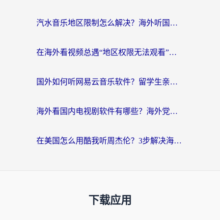
汽水音乐地区限制怎么解决？海外听国内音乐的实用指南来了
在海外看视频总遇“地区权限无法观看”？这篇攻略帮你轻松解锁国内影视动漫
国外如何听网易云音乐软件？留学生亲测有效的回国加速方案
海外看国内电视剧软件有哪些？海外党专属追剧指南来了
在美国怎么用酷我听周杰伦？3步解决海外听歌地域限制，附QQ音乐网易云通用技巧
下载应用