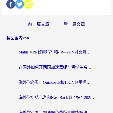
←
前一篇文章
后一篇文章
→
翻回国内vpn
Malus VPN好用吗？和小牛VPN对比哪个回国效果更好？海外党亲测实用指南
在国外如何开回国加速器呢？留学生亲测的无缝访问国内资源指南
海外党必看：Quickback和ToCN好用吗？3分钟选对回国加速器的实用指南
海外党纠结迅游和FlashBack哪个好？2026实用指南教你选对回国加速器
海外党必看：加速器免费版真的能解决回国访问难题吗？附实用选择指南