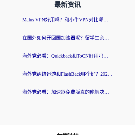
最新资讯
Malus VPN好用吗？和小牛VPN对比哪个回国效果更好？海外党亲测实用指南
在国外如何开回国加速器呢？留学生亲测的无缝访问国内资源指南
海外党必看：Quickback和ToCN好用吗？3分钟选对回国加速器的实用指南
海外党纠结迅游和FlashBack哪个好？2026实用指南教你选对回国加速器
海外党必看：加速器免费版真的能解决回国访问难题吗？附实用选择指南