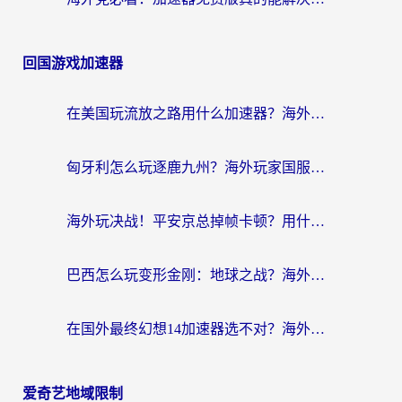
回国游戏加速器
在美国玩流放之路用什么加速器？海外党国服游戏不卡顿的终极攻略
匈牙利怎么玩逐鹿九州？海外玩家国服游戏加速器终极指南（附永劫无间荣耀新三国解决方案）
海外玩决战！平安京总掉帧卡顿？用什么加速器比较好？实测指南来了
巴西怎么玩变形金刚：地球之战？海外玩家国服游戏加速终极指南（附新诛仙延迟密室逃脱18解决办法）
在国外最终幻想14加速器选不对？海外玩家的国服游戏加速避坑指南
爱奇艺地域限制