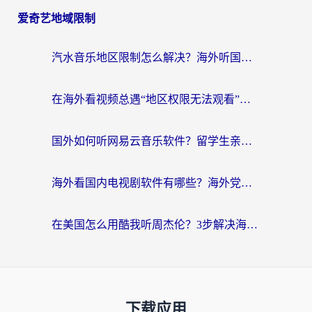
爱奇艺地域限制
汽水音乐地区限制怎么解决？海外听国内音乐的实用指南来了
在海外看视频总遇“地区权限无法观看”？这篇攻略帮你轻松解锁国内影视动漫
国外如何听网易云音乐软件？留学生亲测有效的回国加速方案
海外看国内电视剧软件有哪些？海外党专属追剧指南来了
在美国怎么用酷我听周杰伦？3步解决海外听歌地域限制，附QQ音乐网易云通用技巧
下载应用