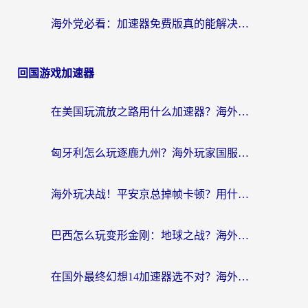
海外党必看：加速器免费版真的能解决回国访问难题吗？附实用选择指南
回国游戏加速器
在美国玩流放之路用什么加速器？海外党国服游戏不卡顿的终极攻略
匈牙利怎么玩逐鹿九州？海外玩家国服游戏加速器终极指南（附永劫无间荣耀新三国解决方案）
海外玩决战！平安京总掉帧卡顿？用什么加速器比较好？实测指南来了
巴西怎么玩变形金刚：地球之战？海外玩家国服游戏加速终极指南（附新诛仙延迟密室逃脱18解决办法）
在国外最终幻想14加速器选不对？海外玩家的国服游戏加速避坑指南