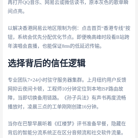
再打开QQ音乐、网易云或微信读书，原本灰色的歌单瞬
间点亮。
以解决香港网易云地区限制为例：点击首页“香港专线”按
钮，系统会优先分配优化节点。即便晚高峰时段看B站跨
年演唱会直播，也能保证8ms的低延迟传输。
选择背后的信任逻辑
专业团队7×24小时驻守服务器集群。上月纽约用户反馈
网抑云夜间卡顿，工程师10分钟定位到本地ISP路由故
障，当即切换备用链路。《孙子兵法》有声书再度流畅
播放时，凌晨三点的工单刚刚创建16分钟。
当你在巴黎早晨听着《红楼梦》评书准备早餐，隐藏在
背后的智能分流系统正在区分音频流和社交软件流量。