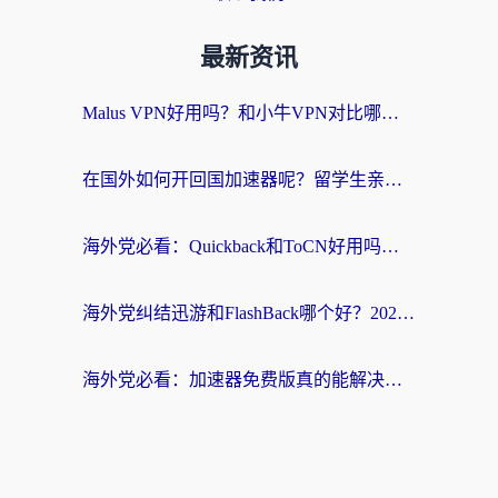
最新资讯
Malus VPN好用吗？和小牛VPN对比哪个回国效果更好？海外党亲测实用指南
在国外如何开回国加速器呢？留学生亲测的无缝访问国内资源指南
海外党必看：Quickback和ToCN好用吗？3分钟选对回国加速器的实用指南
海外党纠结迅游和FlashBack哪个好？2026实用指南教你选对回国加速器
海外党必看：加速器免费版真的能解决回国访问难题吗？附实用选择指南