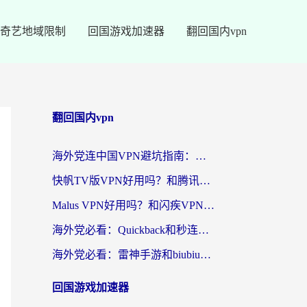
奇艺地域限制
回国游戏加速器
翻回国内vpn
翻回国内vpn
海外党连中国VPN避坑指南：如何选到真正能无缝刷国内资源的加速器？
快帆TV版VPN好用吗？和腾讯VPN对比哪个回国效果更好？海外党必看的真实体验指南
Malus VPN好用吗？和闪疾VPN对比哪个回国效果更好？海外华人的实用避坑指南
海外党必看：Quickback和秒连好用吗？3步选对回国加速器，无缝刷国内资源
海外党必看：雷神手游和biubiu好用吗？3招选对回国加速器无缝刷国内资源
回国游戏加速器