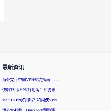
最新资讯
海外党连中国VPN避坑指南：如何选到真正能无缝刷国内资源的加速器？
快帆TV版VPN好用吗？和腾讯VPN对比哪个回国效果更好？海外党必看的真实体验指南
Malus VPN好用吗？和闪疾VPN对比哪个回国效果更好？海外华人的实用避坑指南
海外党必看：Quickback和秒连好用吗？3步选对回国加速器，无缝刷国内资源