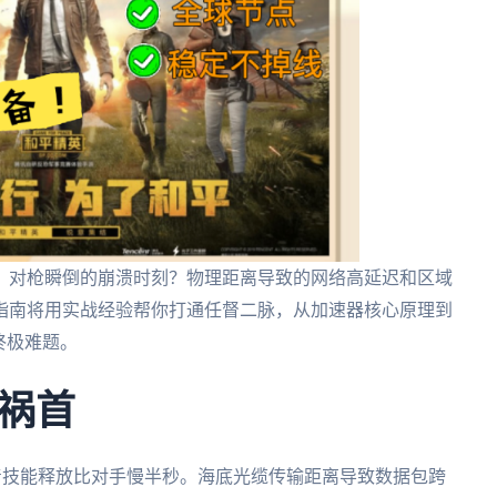
、对枪瞬倒的崩溃时刻？物理距离导致的网络高延迟和区域
指南将用实战经验帮你打通任督二脉，从加速器核心原理到
终极难题。
祸首
味着技能释放比对手慢半秒。海底光缆传输距离导致数据包跨