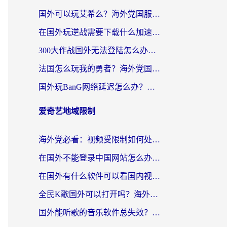
国外可以玩艾希么？海外党国服游戏畅玩终极指南（附加速器选择秘籍）
在国外玩逆战需要下载什么加速器呢？海外党亲测有效的国服游戏加速指南
300大作战国外无法登陆怎么办？海外玩家亲测有效的解决指南
法国怎么玩我的勇者？海外党国服游戏不卡攻略，附3款热门游戏加速实测
国外玩BanG网络延迟怎么办？海外玩家亲测有效的国服游戏加速指南
爱奇艺地域限制
海外党必看：视频受限制如何处理？3步解决国内剧番“看不了”难题
在国外不能登录中国网站怎么办？3步选对回国加速器，无缝刷剧、办业务
在国外有什么软件可以看国内视频？留学生亲测的追剧救星来了
全民K歌国外可以打开吗？海外党听歌听书无限制的实用指南
国外能听歌的音乐软件总失效？这篇教你怎么在海外流畅听网易云