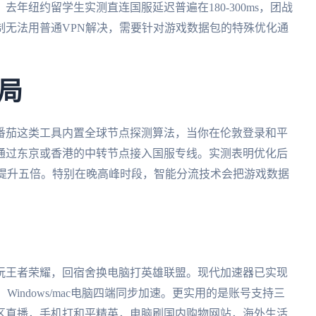
年纽约留学生实测直连国服延迟普遍在180-300ms，团战
制无法用普通VPN解决，需要针对游戏数据包的特殊优化通
局
番茄这类工具内置全球节点探测算法，当你在伦敦登录和平
通过东京或香港的中转节点接入国服专线。实测表明优化后
度提升五倍。特别在晚高峰时段，智能分流技术会把游戏数据
玩王者荣耀，回宿舍换电脑打英雄联盟。现代加速器已实现
机、Windows/mac电脑四端同步加速。更实用的是账号支持三
区直播，手机打和平精英，电脑刷国内购物网站，海外生活