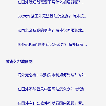
在国外玩逆战需要下载什么加速器呢？海外党亲测有效的国服游戏加速指南
300大作战国外无法登陆怎么办？海外玩家亲测有效的解决指南
法国怎么玩我的勇者？海外党国服游戏不卡攻略，附3款热门游戏加速实测
国外玩BanG网络延迟怎么办？海外玩家亲测有效的国服游戏加速指南
爱奇艺地域限制
海外党必看：视频受限制如何处理？3步解决国内剧番“看不了”难题
在国外不能登录中国网站怎么办？3步选对回国加速器，无缝刷剧、办业务
在国外有什么软件可以看国内视频？留学生亲测的追剧救星来了