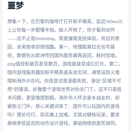
噩梦
想象一下，在巴黎的咖啡厅打开和平精英，延迟500ms以
上让你每一步都慢半拍。敌人开枪了，你才看到动作
——这不止是frustrating，简直摧毁竞技体验。背后的原
因，说来简单却很残酷。第一，地理距离拉长信号路
径，数据包从欧洲传回国内服务器再返回，耗时倍增。
ping值轻松破百甚至数百，游戏直接变成幻灯片。第二，
国内游戏服务器如和平精英或永劫无间，通常设防火墙
限制海外IP访问。你连尝试登录都失败，弹出“区域不可
用”的错误，好像整个游戏世界对你关门了。这不只是技
术问题，更是情感割裂。海外华人怀念家乡战友时，却
被拒之门外。核心关键词来了：国外可以玩国内的游戏
吗？理论可行，现实难上加难。尤其对硬核玩家，要求
高帧率低延迟的动作设计游戏，基础网络就是死胡同。