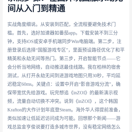
间从入门到精通
实战角度细说。从安装到匹配，全流程要避免技术门
槛。首先，选好加速器如番茄app。下载安装不到三分
钟，支持iOS或安卓手机端同步Win电脑端。第二步，注
册登录后选择“国服游戏专区”，里面预设路径优化了和平
精英和永劫无间等热门。第三步，开启智能节点——它
会分析当地网络，自动推送最佳线路。我在柏林的宿舍
测试，从打开永劫无间到进游戏地图只用30秒，平均延
迟稳定60ms。关键点：设置中开启“影音游戏分流”，确
保带宽优先给游戏。玩完想追《inZOI》的最新演示视
频，流量自动切换不冲突。说到《inZOI》，这个韩国
Krafton的大作计划年底登Steam。海外华人得提前准备，
类似加速让低延迟访问成为可能。回想那个新闻——游
戏总监金亨俊说要打造多城市世界，没有稳定网络怎么