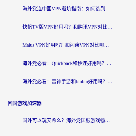
海外党连中国VPN避坑指南：如何选到真正能无缝刷国内资源的加速器？
快帆TV版VPN好用吗？和腾讯VPN对比哪个回国效果更好？海外党必看的真实体验指南
Malus VPN好用吗？和闪疾VPN对比哪个回国效果更好？海外华人的实用避坑指南
海外党必看：Quickback和秒连好用吗？3步选对回国加速器，无缝刷国内资源
海外党必看：雷神手游和biubiu好用吗？3招选对回国加速器无缝刷国内资源
回国游戏加速器
国外可以玩艾希么？海外党国服游戏畅玩终极指南（附加速器选择秘籍）