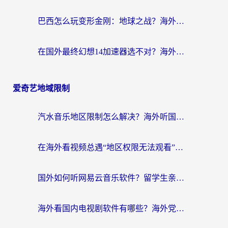
巴西怎么玩变形金刚：地球之战？海外玩家国服游戏加速终极指南（附新诛仙延迟密室逃脱18解决办法）
在国外最终幻想14加速器选不对？海外玩家的国服游戏加速避坑指南
爱奇艺地域限制
汽水音乐地区限制怎么解决？海外听国内音乐的实用指南来了
在海外看视频总遇“地区权限无法观看”？这篇攻略帮你轻松解锁国内影视动漫
国外如何听网易云音乐软件？留学生亲测有效的回国加速方案
海外看国内电视剧软件有哪些？海外党专属追剧指南来了