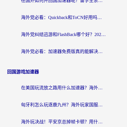
在国外如何开回国加速器呢？留学生亲测的无缝访问国内资源指南
海外党必看：Quickback和ToCN好用吗？3分钟选对回国加速器的实用指南
海外党纠结迅游和FlashBack哪个好？2026实用指南教你选对回国加速器
海外党必看：加速器免费版真的能解决回国访问难题吗？附实用选择指南
回国游戏加速器
在美国玩流放之路用什么加速器？海外党国服游戏不卡顿的终极攻略
匈牙利怎么玩逐鹿九州？海外玩家国服游戏加速器终极指南（附永劫无间荣耀新三国解决方案）
海外玩决战！平安京总掉帧卡顿？用什么加速器比较好？实测指南来了