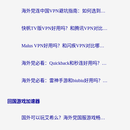
海外党连中国VPN避坑指南：如何选到真正能无缝刷国内资源的加速器？
快帆TV版VPN好用吗？和腾讯VPN对比哪个回国效果更好？海外党必看的真实体验指南
Malus VPN好用吗？和闪疾VPN对比哪个回国效果更好？海外华人的实用避坑指南
海外党必看：Quickback和秒连好用吗？3步选对回国加速器，无缝刷国内资源
海外党必看：雷神手游和biubiu好用吗？3招选对回国加速器无缝刷国内资源
回国游戏加速器
国外可以玩艾希么？海外党国服游戏畅玩终极指南（附加速器选择秘籍）