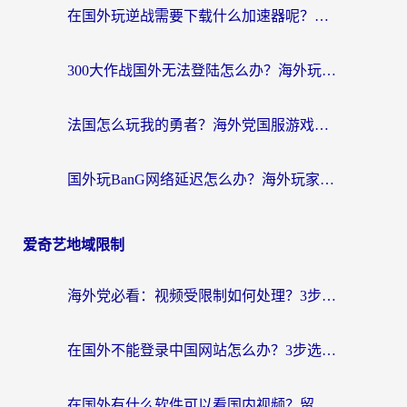
在国外玩逆战需要下载什么加速器呢？海外党亲测有效的国服游戏加速指南
300大作战国外无法登陆怎么办？海外玩家亲测有效的解决指南
法国怎么玩我的勇者？海外党国服游戏不卡攻略，附3款热门游戏加速实测
国外玩BanG网络延迟怎么办？海外玩家亲测有效的国服游戏加速指南
爱奇艺地域限制
海外党必看：视频受限制如何处理？3步解决国内剧番“看不了”难题
在国外不能登录中国网站怎么办？3步选对回国加速器，无缝刷剧、办业务
在国外有什么软件可以看国内视频？留学生亲测的追剧救星来了