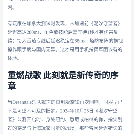
网。
有玩家在加拿大测试时发现，未加速前《潮汐守望者》
延迟高达280ms，角色放技能后需等待1秒才有伤害反
馈；接入番茄专线后延迟稳定在68ms，塔防布阵的拖拽
操作跟手度与国内无异。这才是用手机指挥军团该有的
体验。
重燃战歌 此刻就是新传奇的序
章
当Dreamtale乐队献声的重制版旋律再次回响，国服早已
不是可望不可及的旧梦。2024年10月25日《潮汐守望
者》公测开启时，身处纽约、悉尼或柏林的你，指尖划
过的将是与上海玩家同步的战场。那些曾因延迟错失的