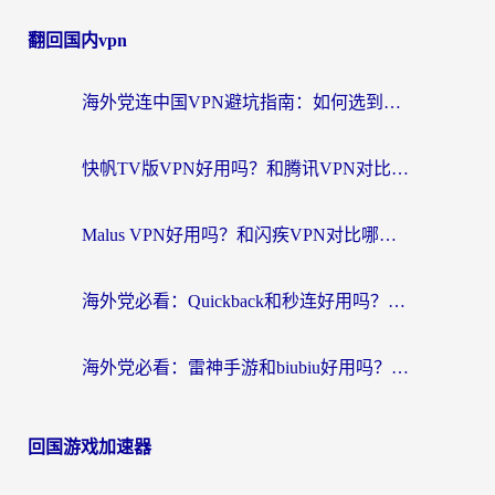
翻回国内vpn
海外党连中国VPN避坑指南：如何选到真正能无缝刷国内资源的加速器？
快帆TV版VPN好用吗？和腾讯VPN对比哪个回国效果更好？海外党必看的真实体验指南
Malus VPN好用吗？和闪疾VPN对比哪个回国效果更好？海外华人的实用避坑指南
海外党必看：Quickback和秒连好用吗？3步选对回国加速器，无缝刷国内资源
海外党必看：雷神手游和biubiu好用吗？3招选对回国加速器无缝刷国内资源
回国游戏加速器