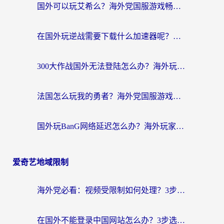
国外可以玩艾希么？海外党国服游戏畅玩终极指南（附加速器选择秘籍）
在国外玩逆战需要下载什么加速器呢？海外党亲测有效的国服游戏加速指南
300大作战国外无法登陆怎么办？海外玩家亲测有效的解决指南
法国怎么玩我的勇者？海外党国服游戏不卡攻略，附3款热门游戏加速实测
国外玩BanG网络延迟怎么办？海外玩家亲测有效的国服游戏加速指南
爱奇艺地域限制
海外党必看：视频受限制如何处理？3步解决国内剧番“看不了”难题
在国外不能登录中国网站怎么办？3步选对回国加速器，无缝刷剧、办业务