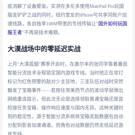
底消解了设备壁垒。实测在多伦多使用MatePad Pro玩国
服金铲铲之战的同时，纽约室友的iPhone可共享同账户加
速线路，各自独享100M带宽的专线传输让"
国外如何玩国
服王者
"不再是技术难题。
大漠战场中的零延迟实战
上月"大漠孤烟"赛季开启时，在墨尔本的张同学靠着番茄
智能分流技术全程锁定国内游戏专线。当时他正在攻打
标记为红色预警的敌对少主驻地，三支队伍对战时突然
触发了宝箱事件——若按往常美西节点的波动早就弹出
网络重连提示，但此次无论是选择领取普通宝箱还是冒
险接任务宝箱，操作响应速度与国内无异。这种关键时
刻的稳定性，源于智能分流系统将宝箱奖励数据包自动
分配到影音加速通道，而角色对战数据仍然走低延迟游
戏专线。