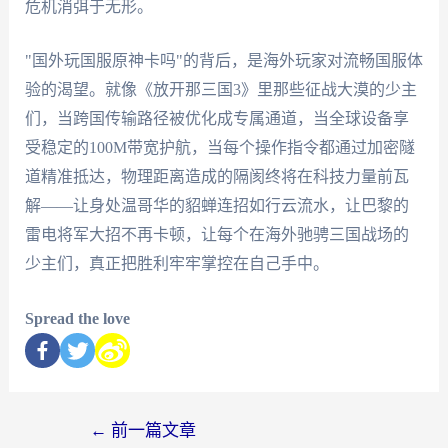
危机消弭于无形。
"国外玩国服原神卡吗"的背后，是海外玩家对流畅国服体
验的渴望。就像《放开那三国3》里那些征战大漠的少主
们，当跨国传输路径被优化成专属通道，当全球设备享
受稳定的100M带宽护航，当每个操作指令都通过加密隧
道精准抵达，物理距离造成的隔阂终将在科技力量前瓦
解——让身处温哥华的貂蝉连招如行云流水，让巴黎的
雷电将军大招不再卡顿，让每个在海外驰骋三国战场的
少主们，真正把胜利牢牢掌控在自己手中。
Spread the love
←
前一篇文章