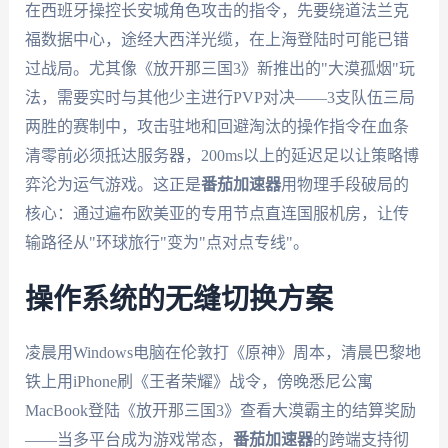
在西班牙操控长安城角色攻击的指令，先要绕道法兰克
福数据中心，途经大西洋光缆，在上海登陆时可能已错
过战局。尤其像《放开那三国3》新推出的"大漠孤烟"玩
法，需要实时与其他少主进行PVP对决——3支队伍三局
两胜的赛制中，攻击驻地和回避淘汰的操作指令在血条
清零前必须抵达服务器，200ms以上的延迟足以让策略博
弈沦为运气游戏。这正是
番茄加速器
用物理手段破局的
核心：通过遍布欧美亚的专用节点直连国服机房，让传
输路径从"环球旅行"变为"点对点专线"。
操作系统的无缝切换方案
凌晨用Windows电脑在伦敦打《原神》周本，清晨巴黎地
铁上用iPhone刷《王者荣耀》战令，傍晚悉尼公寓
MacBook登陆《放开那三国3》查看大漠霸主的结算奖励
——当多平台成为游戏常态，
番茄加速器
的跨端支持彻