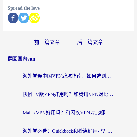
Spread the love
←
前一篇文章
后一篇文章
→
翻回国内vpn
海外党连中国VPN避坑指南：如何选到真正能无缝刷国内资源的加速器？
快帆TV版VPN好用吗？和腾讯VPN对比哪个回国效果更好？海外党必看的真实体验指南
Malus VPN好用吗？和闪疾VPN对比哪个回国效果更好？海外华人的实用避坑指南
海外党必看：Quickback和秒连好用吗？3步选对回国加速器，无缝刷国内资源