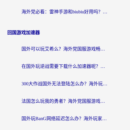
海外党必看：雷神手游和biubiu好用吗？3招选对回国加速器无缝刷国内资源
回国游戏加速器
国外可以玩艾希么？海外党国服游戏畅玩终极指南（附加速器选择秘籍）
在国外玩逆战需要下载什么加速器呢？海外党亲测有效的国服游戏加速指南
300大作战国外无法登陆怎么办？海外玩家亲测有效的解决指南
法国怎么玩我的勇者？海外党国服游戏不卡攻略，附3款热门游戏加速实测
国外玩BanG网络延迟怎么办？海外玩家亲测有效的国服游戏加速指南