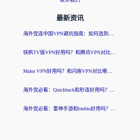
最新资讯
海外党连中国VPN避坑指南：如何选到真正能无缝刷国内资源的加速器？
快帆TV版VPN好用吗？和腾讯VPN对比哪个回国效果更好？海外党必看的真实体验指南
Malus VPN好用吗？和闪疾VPN对比哪个回国效果更好？海外华人的实用避坑指南
海外党必看：Quickback和秒连好用吗？3步选对回国加速器，无缝刷国内资源
海外党必看：雷神手游和biubiu好用吗？3招选对回国加速器无缝刷国内资源