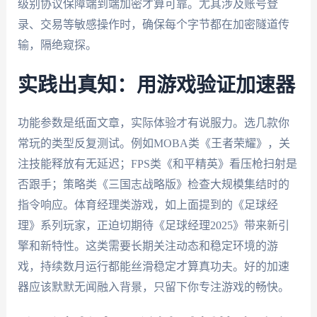
级别协议保障端到端加密才算可靠。尤其涉及账号登
录、交易等敏感操作时，确保每个字节都在加密隧道传
输，隔绝窥探。
实践出真知：用游戏验证加速器
功能参数是纸面文章，实际体验才有说服力。选几款你
常玩的类型反复测试。例如MOBA类《王者荣耀》，关
注技能释放有无延迟；FPS类《和平精英》看压枪扫射是
否跟手；策略类《三国志战略版》检查大规模集结时的
指令响应。体育经理类游戏，如上面提到的《足球经
理》系列玩家，正迫切期待《足球经理2025》带来新引
擎和新特性。这类需要长期关注动态和稳定环境的游
戏，持续数月运行都能丝滑稳定才算真功夫。好的加速
器应该默默无闻融入背景，只留下你专注游戏的畅快。