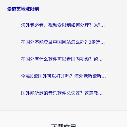
爱奇艺地域限制
海外党必看：视频受限制如何处理？3步解决国内剧番“看不了”难题
在国外不能登录中国网站怎么办？3步选对回国加速器，无缝刷剧、办业务
在国外有什么软件可以看国内视频？留学生亲测的追剧救星来了
全民K歌国外可以打开吗？海外党听歌听书无限制的实用指南
国外能听歌的音乐软件总失效？这篇教你怎么在海外流畅听网易云