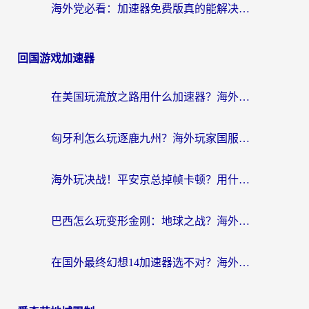
海外党必看：加速器免费版真的能解决回国访问难题吗？附实用选择指南
回国游戏加速器
在美国玩流放之路用什么加速器？海外党国服游戏不卡顿的终极攻略
匈牙利怎么玩逐鹿九州？海外玩家国服游戏加速器终极指南（附永劫无间荣耀新三国解决方案）
海外玩决战！平安京总掉帧卡顿？用什么加速器比较好？实测指南来了
巴西怎么玩变形金刚：地球之战？海外玩家国服游戏加速终极指南（附新诛仙延迟密室逃脱18解决办法）
在国外最终幻想14加速器选不对？海外玩家的国服游戏加速避坑指南