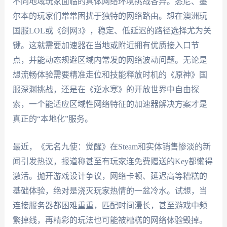
不同地域玩家面临的具体网络环境挑战各异。悉尼、墨
尔本的玩家们常常困扰于独特的网络路由。想在澳洲玩
国服LOL或《剑网3》，稳定、低延迟的路径选择尤为关
键。这就需要加速器在当地或附近拥有优质接入口节
点，并能动态规避区域内常发的网络波动问题。无论是
想流畅体验需要精准走位和技能释放时机的《原神》国
服深渊挑战，还是在《逆水寒》的开放世界中自由探
索，一个能适应区域性网络特征的加速器解决方案才是
真正的“本地化”服务。
最近，《无名九使：觉醒》在Steam和实体销售惨淡的新
闻引发热议，报道称甚至有玩家连免费赠送的Key都懒得
激活。抛开游戏设计争议，网络卡顿、延迟高等糟糕的
基础体验，绝对是浇灭玩家热情的一盆冷水。试想，当
连接服务器都困难重重，匹配时间漫长，甚至游戏中频
繁掉线，再精彩的玩法也可能被糟糕的网络体验毁掉。