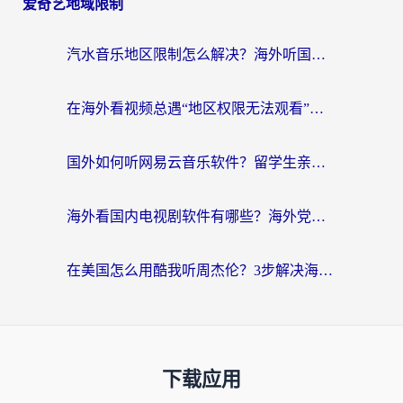
爱奇艺地域限制
汽水音乐地区限制怎么解决？海外听国内音乐的实用指南来了
在海外看视频总遇“地区权限无法观看”？这篇攻略帮你轻松解锁国内影视动漫
国外如何听网易云音乐软件？留学生亲测有效的回国加速方案
海外看国内电视剧软件有哪些？海外党专属追剧指南来了
在美国怎么用酷我听周杰伦？3步解决海外听歌地域限制，附QQ音乐网易云通用技巧
下载应用