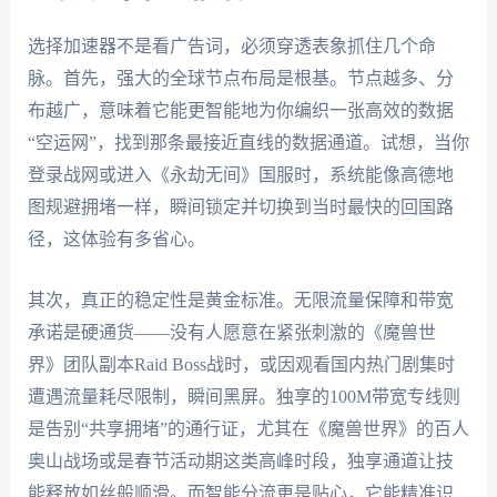
选择加速器不是看广告词，必须穿透表象抓住几个命
脉。首先，强大的全球节点布局是根基。节点越多、分
布越广，意味着它能更智能地为你编织一张高效的数据
“空运网”，找到那条最接近直线的数据通道。试想，当你
登录战网或进入《永劫无间》国服时，系统能像高德地
图规避拥堵一样，瞬间锁定并切换到当时最快的回国路
径，这体验有多省心。
其次，真正的稳定性是黄金标准。无限流量保障和带宽
承诺是硬通货——没有人愿意在紧张刺激的《魔兽世
界》团队副本Raid Boss战时，或因观看国内热门剧集时
遭遇流量耗尽限制，瞬间黑屏。独享的100M带宽专线则
是告别“共享拥堵”的通行证，尤其在《魔兽世界》的百人
奥山战场或是春节活动期这类高峰时段，独享通道让技
能释放如丝般顺滑。而智能分流更是贴心，它能精准识