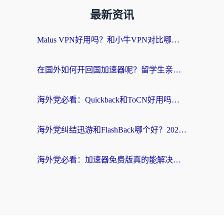
最新资讯
Malus VPN好用吗？和小牛VPN对比哪个回国效果更好？海外党亲测实用指南
在国外如何开回国加速器呢？留学生亲测的无缝访问国内资源指南
海外党必看：Quickback和ToCN好用吗？3分钟选对回国加速器的实用指南
海外党纠结迅游和FlashBack哪个好？2026实用指南教你选对回国加速器
海外党必看：加速器免费版真的能解决回国访问难题吗？附实用选择指南