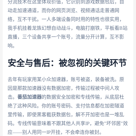
分流技术在这里体现价值，它识别到游戏数据包后，自
动走加速通道，而你的网页浏览、视频通话走普通网
络，互不干扰。一人多端设备同时用的特性也很实用，
我手机挂着龙族幻想自动战斗，电脑打崩铁，平板看B站
直播，三个设备共享一个账号，流量分开计算，互不影
响。
安全与售后：被忽视的关键环节
去年有玩家用某小众加速器，账号被盗，装备被洗。原
因是那款加速器没有数据加密，传输过程被中间人攻
击。
番茄加速器
的数据安全加密和专线传输，从底层杜
绝了这种风险。你的账号密码、支付信息都在加密隧道
里传输，即使黑客截获数据包，解不开加密也是一堆乱
码。专线传输意味着不跟其他人共享IP，避免"坏邻居"效
应——别人用同一IP开挂，不会牵连你被封。