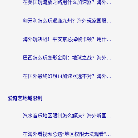
在美国玩流放之路用什么加速器？海外党国服游戏不卡顿的终极攻略
匈牙利怎么玩逐鹿九州？海外玩家国服游戏加速器终极指南（附永劫无间荣耀新三国解决方案）
海外玩决战！平安京总掉帧卡顿？用什么加速器比较好？实测指南来了
巴西怎么玩变形金刚：地球之战？海外玩家国服游戏加速终极指南（附新诛仙延迟密室逃脱18解决办法）
在国外最终幻想14加速器选不对？海外玩家的国服游戏加速避坑指南
爱奇艺地域限制
汽水音乐地区限制怎么解决？海外听国内音乐的实用指南来了
在海外看视频总遇“地区权限无法观看”？这篇攻略帮你轻松解锁国内影视动漫