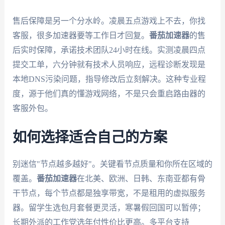
售后保障是另一个分水岭。凌晨五点游戏上不去，你找
客服，很多加速器要等工作日才回复。
番茄加速器
的售
后实时保障，承诺技术团队24小时在线。实测凌晨四点
提交工单，六分钟就有技术人员响应，远程诊断发现是
本地DNS污染问题，指导修改后立刻解决。这种专业程
度，源于他们真的懂游戏网络，不是只会重启路由器的
客服外包。
如何选择适合自己的方案
别迷信"节点越多越好"。关键看节点质量和你所在区域的
覆盖。
番茄加速器
在北美、欧洲、日韩、东南亚都有骨
干节点，每个节点都是独享带宽，不是租用的虚拟服务
器。留学生选包月套餐更灵活，寒暑假回国可以暂停；
长期外派的工作党选年付性价比更高。多平台支持