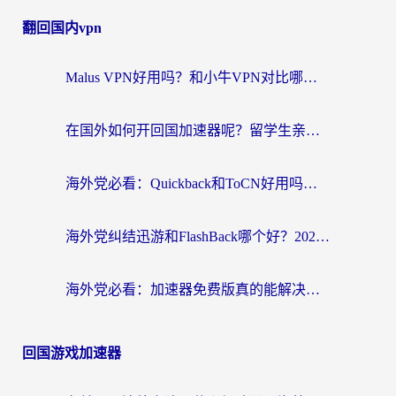
翻回国内vpn
Malus VPN好用吗？和小牛VPN对比哪个回国效果更好？海外党亲测实用指南
在国外如何开回国加速器呢？留学生亲测的无缝访问国内资源指南
海外党必看：Quickback和ToCN好用吗？3分钟选对回国加速器的实用指南
海外党纠结迅游和FlashBack哪个好？2026实用指南教你选对回国加速器
海外党必看：加速器免费版真的能解决回国访问难题吗？附实用选择指南
回国游戏加速器