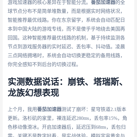
游戏加速器的核心差异在于智能分流。
番茄加速器
的全
球节点分布不是简单堆数量，而是根据实时网络状况，
智能推荐最优线路。你在东京留学，系统会自动匹配日
本到中国大陆的游戏专线，而不是傻乎乎地绕去美国再
回国。这种智能推荐最优线路的机制，基于持续监测各
节点到游戏服务器的实时延迟、丢包率、抖动值。凌晨
三点网络拥堵时，系统会自动切换更稳定的备用线路，
你完全感知不到后台的切换过程。
实测数据说话：崩铁、塔瑞斯、
龙族幻想表现
上个月，我用
番茄加速器
测试了崩坏：星穹铁道2.1版本
更新。洛杉矶的家里，裸连延迟280ms，丢包率15%，角
色移动像滑冰。开启加速器后，延迟压到68ms，丢包归
零。关键不是数字好看，是实战体验。模拟宇宙黄金与