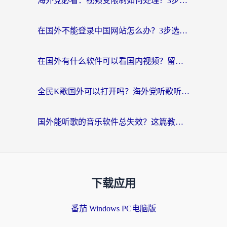
海外党必看：视频受限制如何处理？3步解决国内剧番“看不了”难题
在国外不能登录中国网站怎么办？3步选对回国加速器，无缝刷剧、办业务
在国外有什么软件可以看国内视频？留学生亲测的追剧救星来了
全民K歌国外可以打开吗？海外党听歌听书无限制的实用指南
国外能听歌的音乐软件总失效？这篇教你怎么在海外流畅听网易云
下载应用
番茄 Windows PC电脑版