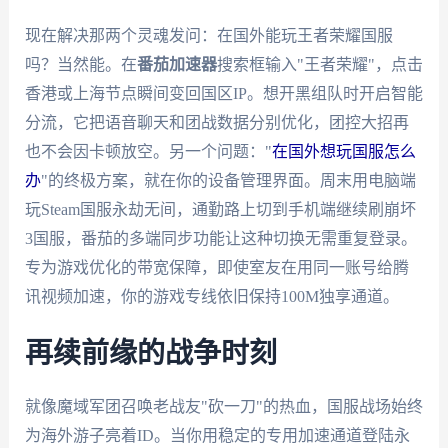
现在解决那两个灵魂发问：在国外能玩王者荣耀国服
吗？当然能。在
番茄加速器
搜索框输入"王者荣耀"，点击
香港或上海节点瞬间变回国区IP。想开黑组队时开启智能
分流，它把语音聊天和团战数据分别优化，团控大招再
也不会因卡顿放空。另一个问题："
在国外想玩国服怎么
办
"的终极方案，就在你的设备管理界面。周末用电脑端
玩Steam国服永劫无间，通勤路上切到手机端继续刷崩坏
3国服，番茄的多端同步功能让这种切换无需重复登录。
专为游戏优化的带宽保障，即使室友在用同一账号给腾
讯视频加速，你的游戏专线依旧保持100M独享通道。
再续前缘的战争时刻
就像魔域军团召唤老战友"砍一刀"的热血，国服战场始终
为海外游子亮着ID。当你用稳定的专用加速通道登陆永