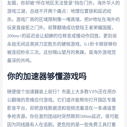
友圈，你却被“所在地区无法登录”挡在门外。海外华人的
游戏江湖，总绕不开两个痛点：地理位置锁和延迟绞
杀。游戏厂商的区域限制像一堵高墙，把IP地址在海外的
玩家直接拒之门外。就算翻墙成功登陆王者荣耀国服，
200ms+的延迟会让貂蝉的位移变成慢动作回放。更别说
永劫无间这类拼刀定胜负的硬核游戏，0.1秒卡顿就够你
被连招秒杀三次。这份隔山望月的焦躁，是海外游戏党
最深的共鸣。
你的加速器够懂游戏吗
随便搜个加速器装上就行？市面上大多数VPN还在用办
公翻墙的思维应付游戏。它们或许能帮你打开国区专属
影音平台，却把游戏数据流和视频流量混在一条通道里
争抢资源。你在激烈团战时突然跳到500ms延迟，很可能
因为同线路有人在追剧。更危险的是一些免费工具打着