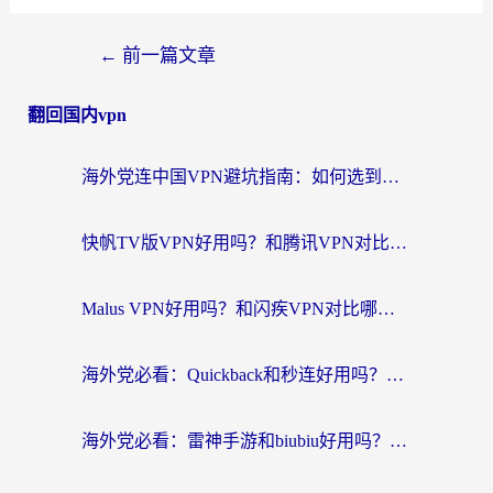
←
前一篇文章
翻回国内vpn
海外党连中国VPN避坑指南：如何选到真正能无缝刷国内资源的加速器？
快帆TV版VPN好用吗？和腾讯VPN对比哪个回国效果更好？海外党必看的真实体验指南
Malus VPN好用吗？和闪疾VPN对比哪个回国效果更好？海外华人的实用避坑指南
海外党必看：Quickback和秒连好用吗？3步选对回国加速器，无缝刷国内资源
海外党必看：雷神手游和biubiu好用吗？3招选对回国加速器无缝刷国内资源