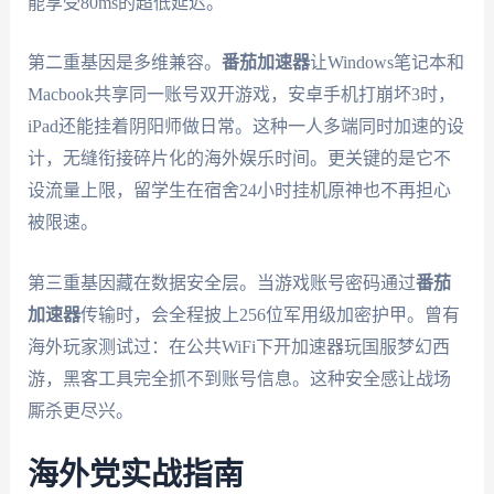
能享受80ms的超低延迟。
第二重基因是多维兼容。
番茄加速器
让Windows笔记本和
Macbook共享同一账号双开游戏，安卓手机打崩坏3时，
iPad还能挂着阴阳师做日常。这种一人多端同时加速的设
计，无缝衔接碎片化的海外娱乐时间。更关键的是它不
设流量上限，留学生在宿舍24小时挂机原神也不再担心
被限速。
第三重基因藏在数据安全层。当游戏账号密码通过
番茄
加速器
传输时，会全程披上256位军用级加密护甲。曾有
海外玩家测试过：在公共WiFi下开加速器玩国服梦幻西
游，黑客工具完全抓不到账号信息。这种安全感让战场
厮杀更尽兴。
海外党实战指南