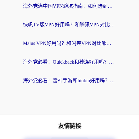
海外党连中国VPN避坑指南：如何选到真正能无缝刷国内资源的加速器？
快帆TV版VPN好用吗？和腾讯VPN对比哪个回国效果更好？海外党必看的真实体验指南
Malus VPN好用吗？和闪疾VPN对比哪个回国效果更好？海外华人的实用避坑指南
海外党必看：Quickback和秒连好用吗？3步选对回国加速器，无缝刷国内资源
海外党必看：雷神手游和biubiu好用吗？3招选对回国加速器无缝刷国内资源
友情链接