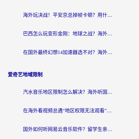
海外玩决战！平安京总掉帧卡顿？用什么加速器比较好？实测指南来了
巴西怎么玩变形金刚：地球之战？海外玩家国服游戏加速终极指南（附新诛仙延迟密室逃脱18解决办法）
在国外最终幻想14加速器选不对？海外玩家的国服游戏加速避坑指南
爱奇艺地域限制
汽水音乐地区限制怎么解决？海外听国内音乐的实用指南来了
在海外看视频总遇“地区权限无法观看”？这篇攻略帮你轻松解锁国内影视动漫
国外如何听网易云音乐软件？留学生亲测有效的回国加速方案