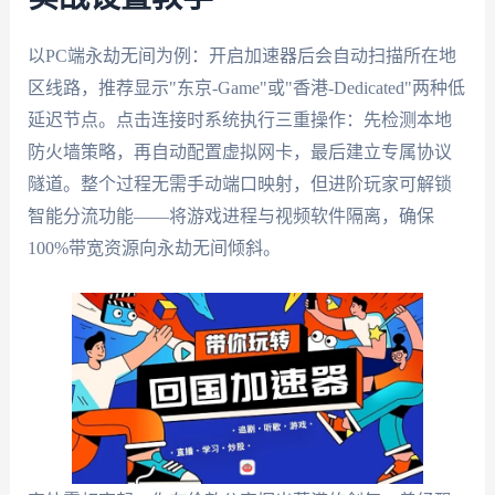
以PC端永劫无间为例：开启加速器后会自动扫描所在地
区线路，推荐显示"东京-Game"或"香港-Dedicated"两种低
延迟节点。点击连接时系统执行三重操作：先检测本地
防火墙策略，再自动配置虚拟网卡，最后建立专属协议
隧道。整个过程无需手动端口映射，但进阶玩家可解锁
智能分流功能——将游戏进程与视频软件隔离，确保
100%带宽资源向永劫无间倾斜。