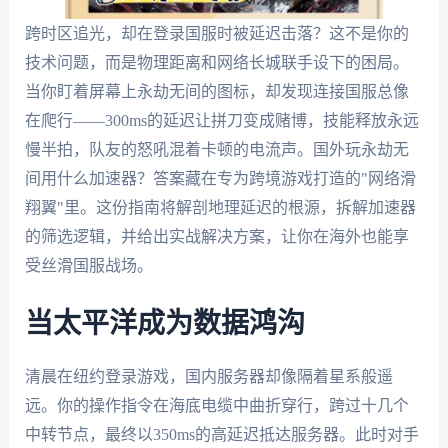
跨时区追光，却在登录国服时被延迟击落？这不是你的
技术问题，而是物理距离和网络长城联手设下的困局。
当你盯着屏幕上永劫无间的图标，却发现连接国服总像
在爬行——300ms的延迟让拼刀变成赌博，技能释放永远
慢半拍，队友的怒吼混着卡顿的电流声。国外玩永劫无
间用什么加速器？答案藏在专为跨境游戏打造的"网络滑
翔翼"里。这份指南将解剖地理延迟的根源，拆解加速器
的筛选逻辑，并给出实战解决方案，让你在海外也能享
受丝滑国服战场。
当太平洋成为数据鸿沟
清晨在纽约登录游戏，国内服务器却像隔着星系般遥
远。你的操作指令在海底电缆中曲折穿行，跨过十几个
中转节点，最终以350ms的高延迟抵达服务器。此时对手