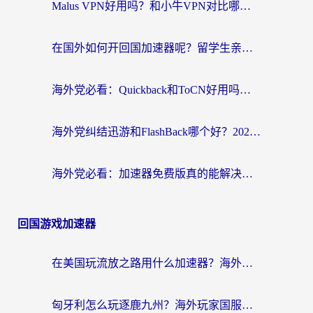
Malus VPN好用吗？和小牛VPN对比哪个回国效果更好？海外党亲测实用指南
在国外如何开回国加速器呢？留学生亲测的无缝访问国内资源指南
海外党必看：Quickback和ToCN好用吗？3分钟选对回国加速器的实用指南
海外党纠结迅游和FlashBack哪个好？2026实用指南教你选对回国加速器
海外党必看：加速器免费版真的能解决回国访问难题吗？附实用选择指南
回国游戏加速器
在美国玩流放之路用什么加速器？海外党国服游戏不卡顿的终极攻略
匈牙利怎么玩逐鹿九州？海外玩家国服游戏加速器终极指南（附永劫无间荣耀新三国解决方案）