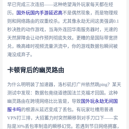
早已完成三次连招——这种绝望海外玩家每天都在经
历。
国外玩国内手游延迟高
不是偶然现象，而是物理规
则和网络路由的双重绞杀。尤其像永劫无间这类强调0.1
秒决胜的动作游戏，当海外连回华南服务器时，光速的
天然屏障会让动作预判彻底失效。更糟的是国际带宽挤
兑，晚高峰时视频流量洪流中，你的游戏数据包瞬间被
淹没成弃子。
卡顿背后的幽灵路由
为什么明明装了加速器，洛杉矶打广州依然跳ping？某天
测试中发现：数据包竟绕道德国法兰克福才回国。这种
幽灵路由在跨境网络比比皆是，导致
国外玩永劫无间国
服卡吗
的根源从延迟变成了丢包。有玩家吐槽用普通
VPN打三排，大招蓄力时突然瞬移到对手刀口下——实
际是30%丢包率制造的瞬移幻觉。若遇到节日网络拥塞，