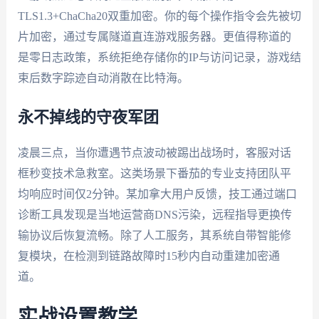
TLS1.3+ChaCha20双重加密。你的每个操作指令会先被切
片加密，通过专属隧道直连游戏服务器。更值得称道的
是零日志政策，系统拒绝存储你的IP与访问记录，游戏结
束后数字踪迹自动消散在比特海。
永不掉线的守夜军团
凌晨三点，当你遭遇节点波动被踢出战场时，客服对话
框秒变技术急救室。这类场景下番茄的专业支持团队平
均响应时间仅2分钟。某加拿大用户反馈，技工通过端口
诊断工具发现是当地运营商DNS污染，远程指导更换传
输协议后恢复流畅。除了人工服务，其系统自带智能修
复模块，在检测到链路故障时15秒内自动重建加密通
道。
实战设置教学