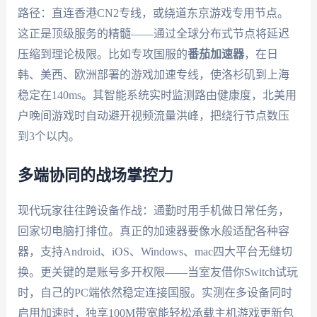
路径：直连香港CN2专线，或绕道东京游戏专用节点。
这正是顶级服务的精髓——通过全球分布式节点将延迟
压缩到理论极限。比如专攻国服的
番茄加速器
，在日
韩、美西、欧洲部署的游戏加速专线，使洛杉矶到上海
稳定在140ms。其智能系统实时监测路由健康度，北美用
户晚间游戏时自动避开视频流量洪峰，把绕行节点数压
到3个以内。
多端协同的战场掌控力
现代玩家往往跨设备作战：通勤时用手机做日常任务，
回家切电脑打排位。真正的加速器要像水般适配各种容
器，支持Android、iOS、Windows、mac四大平台无缝切
换。更关键的是账号多开权限——当室友借你Switch试玩
时，自己的PC端依然稳定连接国服。实测在多设备同时
启用加速时，独享100M带宽能轻松承载主机游戏更新包