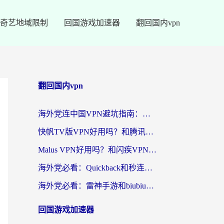
奇艺地域限制
回国游戏加速器
翻回国内vpn
翻回国内vpn
海外党连中国VPN避坑指南：如何选到真正能无缝刷国内资源的加速器？
快帆TV版VPN好用吗？和腾讯VPN对比哪个回国效果更好？海外党必看的真实体验指南
Malus VPN好用吗？和闪疾VPN对比哪个回国效果更好？海外华人的实用避坑指南
海外党必看：Quickback和秒连好用吗？3步选对回国加速器，无缝刷国内资源
海外党必看：雷神手游和biubiu好用吗？3招选对回国加速器无缝刷国内资源
回国游戏加速器