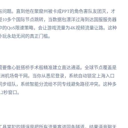
问题。直到他在聚窟州被卡成PPT的角色害队友团灭，才
经10多个国际节点跳转，当数据包漂洋过海到达国服服务器
的QoS限速策略，会让游戏流量为4K视频流量让路。这种
外玩永劫无间的真正门槛。
需要像心脏搭桥手术般精准建立直达通道。全球节点覆盖是
6大洲机场骨干网。当你从悉尼登录，系统自动锁定上海入口
同步组队，系统智能分流给不同专线避免路径冲突。这种多
.2秒窗口。
工具常犯的错误是把所有流量塞进同条隧道，结果语音聊天