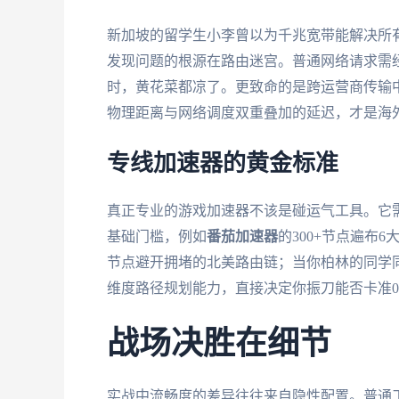
新加坡的留学生小李曾以为千兆宽带能解决所有
发现问题的根源在路由迷宫。普通网络请求需
时，黄花菜都凉了。更致命的是跨运营商传输中
物理距离与网络调度双重叠加的延迟，才是海
专线加速器的黄金标准
真正专业的游戏加速器不该是碰运气工具。它
基础门槛，例如
番茄加速器
的300+节点遍布
节点避开拥堵的北美路由链；当你柏林的同学
维度路径规划能力，直接决定你振刀能否卡准0
战场决胜在细节
实战中流畅度的差异往往来自隐性配置。普通