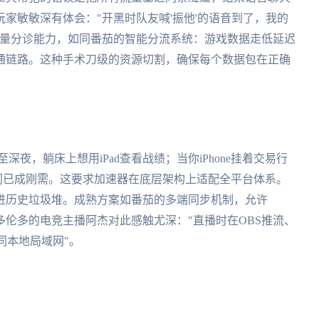
家敏敏深有体会："开黑时队友喊'振他'的语音到了，我的
流量分诊能力，如同番茄的智能分流系统：游戏数据走低延迟
通链路。这种手术刀级的资源切割，确保每个数据包在正确
夜，躺床上想用iPad查看战绩；当你iPhone挂着交易行
同已成刚需。这要求加速器在底层架构上适配全平台体系。
进历史垃圾堆。成熟方案如番茄的多端同步机制，允许
加密隧道。多伦多的电竞主播阿杰对此感触尤深："直播时在OBS推流、
如同本地局域网"。