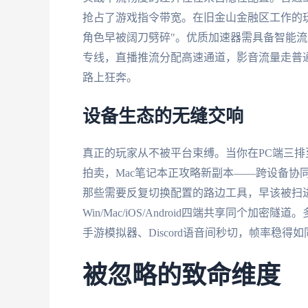
抢占了游戏指令带宽。在旧金山金融区工作的玩
角色早被阔刀劈碎"。优质加速器需具备智能
专线，直播推流分配高速通道，影音流量走普
路上狂奔。
设备生态的无缝交响
真正的玩家从不被平台束缚。当你在PC端三排至深
拍卖，Mac笔记本正攻略新副本——跨设备协
那些需要反复切换配置的路边工具，早该被扫
Win/Mac/iOS/Android四端共享同个
手游模拟器、Discord语音间秒切，帧率稳得
被忽略的致命维度