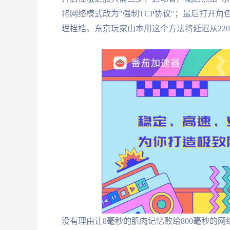
将网络模式改为"强制TCP协议"；最后打开
理桎梏。东京玩家山本用这个方法将延迟从220m
没有理由让8毫秒的肌肉记忆败给800毫秒的