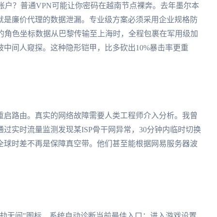
戏账户？普通VPN可能让你密码在越南节点裸奔。去年墨尔本
就是廉价代理的数据泄漏。专业级方案必须采用企业规格防
当你的角色坐标数据从巴黎传输至上海时，全程包裹在军用级加
中间人窥探。这种隐形铠甲，比多砍出10%暴击率更重
重启路由。真实的网络故障需要人类工程师介入分析。我曾
过实时流量监测发现某ISP骨干网异常，30分钟内临时切换
全球时差不再是保障真空带。他们甚至能根据网易服务器波
。
劫无间"图标，系统自动诊断当前最佳入口；进入游戏设置