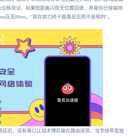
角色位移测试，如果短距离闪现无位置回退，恭喜你已穿越地
s压至89ms，"现在拼刀终于能靠反应而不是预判"。
网络延迟，没有借口让战术博弈输在路由迷宫。当专线带宽独