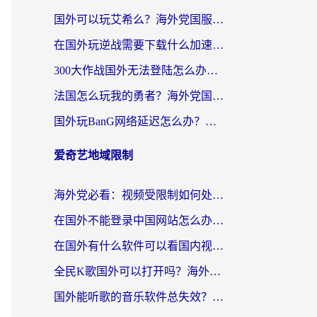
国外可以玩艾希么？海外党国服游戏畅玩终极指南（附加速器选择秘籍）
在国外玩逆战需要下载什么加速器呢？海外党亲测有效的国服游戏加速指南
300大作战国外无法登陆怎么办？海外玩家亲测有效的解决指南
法国怎么玩我的勇者？海外党国服游戏不卡攻略，附3款热门游戏加速实测
国外玩BanG网络延迟怎么办？海外玩家亲测有效的国服游戏加速指南
爱奇艺地域限制
海外党必看：视频受限制如何处理？3步解决国内剧番“看不了”难题
在国外不能登录中国网站怎么办？3步选对回国加速器，无缝刷剧、办业务
在国外有什么软件可以看国内视频？留学生亲测的追剧救星来了
全民K歌国外可以打开吗？海外党听歌听书无限制的实用指南
国外能听歌的音乐软件总失效？这篇教你怎么在海外流畅听网易云