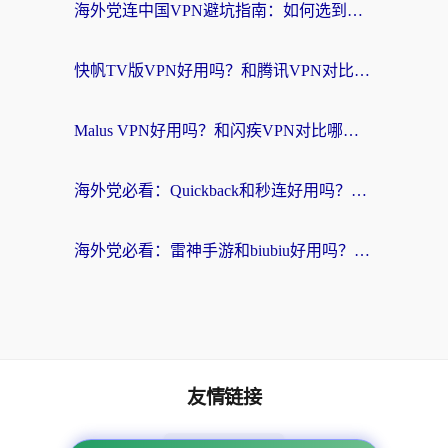
海外党连中国VPN避坑指南：如何选到真正能无缝刷国内资源的加速器？
快帆TV版VPN好用吗？和腾讯VPN对比哪个回国效果更好？海外党必看的真实体验指南
Malus VPN好用吗？和闪疾VPN对比哪个回国效果更好？海外华人的实用避坑指南
海外党必看：Quickback和秒连好用吗？3步选对回国加速器，无缝刷国内资源
海外党必看：雷神手游和biubiu好用吗？3招选对回国加速器无缝刷国内资源
友情链接