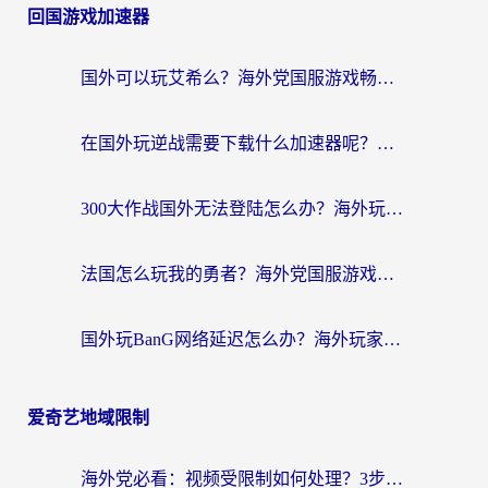
回国游戏加速器
国外可以玩艾希么？海外党国服游戏畅玩终极指南（附加速器选择秘籍）
在国外玩逆战需要下载什么加速器呢？海外党亲测有效的国服游戏加速指南
300大作战国外无法登陆怎么办？海外玩家亲测有效的解决指南
法国怎么玩我的勇者？海外党国服游戏不卡攻略，附3款热门游戏加速实测
国外玩BanG网络延迟怎么办？海外玩家亲测有效的国服游戏加速指南
爱奇艺地域限制
海外党必看：视频受限制如何处理？3步解决国内剧番“看不了”难题