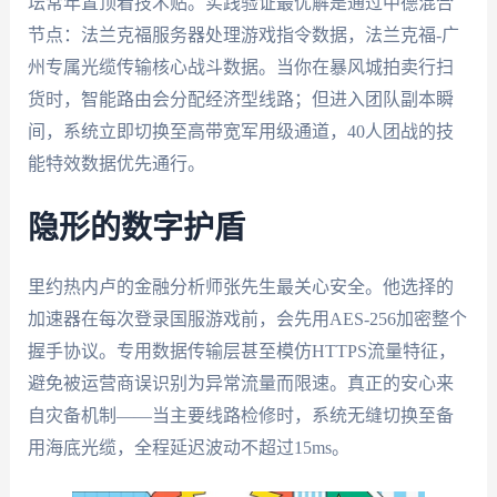
坛常年置顶着技术贴。实践验证最优解是通过中德混合
节点：法兰克福服务器处理游戏指令数据，法兰克福-广
州专属光缆传输核心战斗数据。当你在暴风城拍卖行扫
货时，智能路由会分配经济型线路；但进入团队副本瞬
间，系统立即切换至高带宽军用级通道，40人团战的技
能特效数据优先通行。
隐形的数字护盾
里约热内卢的金融分析师张先生最关心安全。他选择的
加速器在每次登录国服游戏前，会先用AES-256加密整个
握手协议。专用数据传输层甚至模仿HTTPS流量特征，
避免被运营商误识别为异常流量而限速。真正的安心来
自灾备机制——当主要线路检修时，系统无缝切换至备
用海底光缆，全程延迟波动不超过15ms。