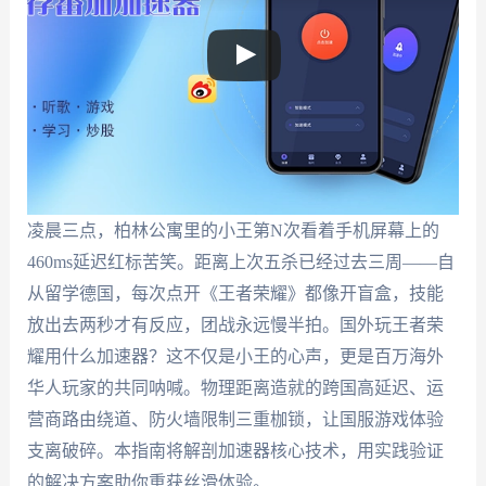
凌晨三点，柏林公寓里的小王第N次看着手机屏幕上的
460ms延迟红标苦笑。距离上次五杀已经过去三周——自
从留学德国，每次点开《王者荣耀》都像开盲盒，技能
放出去两秒才有反应，团战永远慢半拍。国外玩王者荣
耀用什么加速器？这不仅是小王的心声，更是百万海外
华人玩家的共同呐喊。物理距离造就的跨国高延迟、运
营商路由绕道、防火墙限制三重枷锁，让国服游戏体验
支离破碎。本指南将解剖加速器核心技术，用实践验证
的解决方案助你重获丝滑体验。