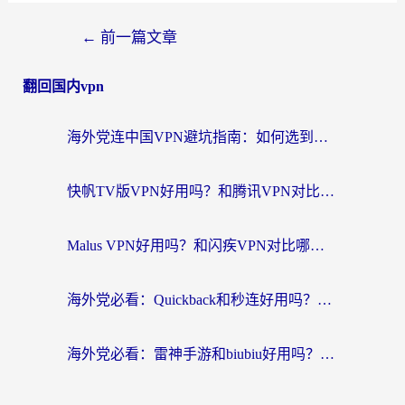
←
前一篇文章
翻回国内vpn
海外党连中国VPN避坑指南：如何选到真正能无缝刷国内资源的加速器？
快帆TV版VPN好用吗？和腾讯VPN对比哪个回国效果更好？海外党必看的真实体验指南
Malus VPN好用吗？和闪疾VPN对比哪个回国效果更好？海外华人的实用避坑指南
海外党必看：Quickback和秒连好用吗？3步选对回国加速器，无缝刷国内资源
海外党必看：雷神手游和biubiu好用吗？3招选对回国加速器无缝刷国内资源