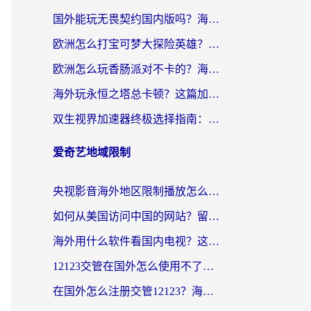
国外能玩无畏契约国内版吗？海外玩家国服游戏畅玩终极指南（附荒野乱斗拳皇98OL加速技巧）
欧洲怎么打宝可梦大探险英雄？海外党国服游戏加速终极指南（附阿联酋玩最强祖师隐形守护者技巧）
欧洲怎么玩香肠派对不卡的？海外党国服游戏加速避坑指南
海外玩永恒之塔总卡顿？这篇加速器指南帮你找回国服丝滑体验
双生视界加速器终极选择指南：海外党玩国服游戏不再踩坑的实用攻略
爱奇艺地域限制
央视影音海外地区限制播放怎么办？海外党亲测有效的回国加速指南
如何从美国访问中国的网站？留学生亲测有效的无缝解决方案
海外用什么软件看国内电视？这篇攻略帮你告别地域限制，轻松追国内热剧
12123交管在国外怎么使用不了？海外党亲测的无缝访问攻略
在国外怎么注册交管12123？海外华人亲测有效的回国加速方案