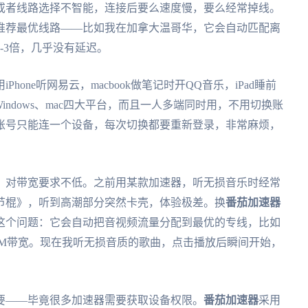
或者线路选择不智能，连接后要么速度慢，要么经常掉线。
推荐最优线路——比如我在加拿大温哥华，它会自动匹配离
-3倍，几乎没有延迟。
one听网易云，macbook做笔记时开QQ音乐，iPad睡前
S、Windows、mac四大平台，而且一人多端同时用，不用切换账
账号只能连一个设备，每次切换都要重新登录，非常麻烦，
，对带宽要求不低。之前用某款加速器，听无损音乐时经常
节棍》，听到高潮部分突然卡壳，体验极差。换
番茄加速器
这个问题：它会自动把音视频流量分配到最优的专线，比如
00M带宽。现在我听无损音质的歌曲，点击播放后瞬间开始，
。
要——毕竟很多加速器需要获取设备权限。
番茄加速器
采用