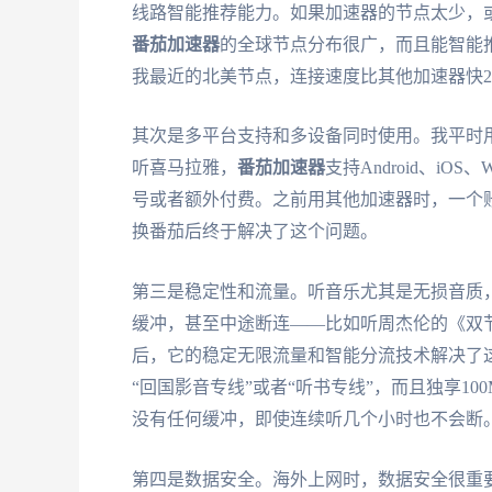
线路智能推荐能力。如果加速器的节点太少，
番茄加速器
的全球节点分布很广，而且能智能
我最近的北美节点，连接速度比其他加速器快2
其次是多平台支持和多设备同时使用。我平时用iPh
听喜马拉雅，
番茄加速器
支持Android、iO
号或者额外付费。之前用其他加速器时，一个
换番茄后终于解决了这个问题。
第三是稳定性和流量。听音乐尤其是无损音质
缓冲，甚至中途断连——比如听周杰伦的《双
后，它的稳定无限流量和智能分流技术解决了
“回国影音专线”或者“听书专线”，而且独享1
没有任何缓冲，即使连续听几个小时也不会断
第四是数据安全。海外上网时，数据安全很重