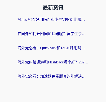
最新资讯
Malus VPN好用吗？和小牛VPN对比哪个回国效果更好？海外党亲测实用指南
在国外如何开回国加速器呢？留学生亲测的无缝访问国内资源指南
海外党必看：Quickback和ToCN好用吗？3分钟选对回国加速器的实用指南
海外党纠结迅游和FlashBack哪个好？2026实用指南教你选对回国加速器
海外党必看：加速器免费版真的能解决回国访问难题吗？附实用选择指南