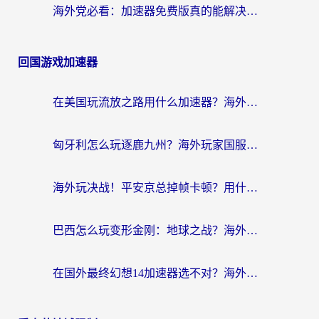
海外党必看：加速器免费版真的能解决回国访问难题吗？附实用选择指南
回国游戏加速器
在美国玩流放之路用什么加速器？海外党国服游戏不卡顿的终极攻略
匈牙利怎么玩逐鹿九州？海外玩家国服游戏加速器终极指南（附永劫无间荣耀新三国解决方案）
海外玩决战！平安京总掉帧卡顿？用什么加速器比较好？实测指南来了
巴西怎么玩变形金刚：地球之战？海外玩家国服游戏加速终极指南（附新诛仙延迟密室逃脱18解决办法）
在国外最终幻想14加速器选不对？海外玩家的国服游戏加速避坑指南