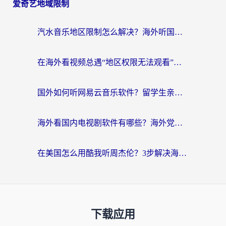
爱奇艺地域限制
汽水音乐地区限制怎么解决？海外听国内音乐的实用指南来了
在海外看视频总遇“地区权限无法观看”？这篇攻略帮你轻松解锁国内影视动漫
国外如何听网易云音乐软件？留学生亲测有效的回国加速方案
海外看国内电视剧软件有哪些？海外党专属追剧指南来了
在美国怎么用酷我听周杰伦？3步解决海外听歌地域限制，附QQ音乐网易云通用技巧
下载应用