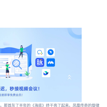
热。那首灰了半年的《海底》终于亮了起来。凤凰传奇的旋律