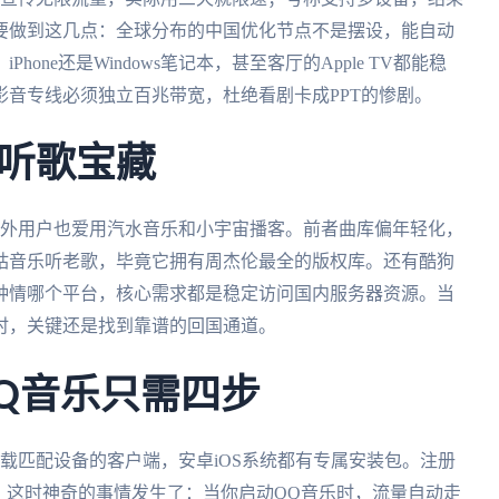
要做到这几点：全球分布的中国优化节点不是摆设，能自动
ne还是Windows笔记本，甚至客厅的Apple TV都能稳
音专线必须独立百兆带宽，杜绝看剧卡成PPT的惨剧。
听歌宝藏
海外用户也爱用汽水音乐和小宇宙播客。前者曲库偏年轻化，
咕音乐听老歌，毕竟它拥有周杰伦最全的版权库。还有酷狗
钟情哪个平台，核心需求都是稳定访问国内服务器资源。当
时，关键还是找到靠谱的回国通道。
Q音乐只需四步
载匹配设备的客户端，安卓iOS系统都有专属安装包。注册
。这时神奇的事情发生了：当你启动QQ音乐时，流量自动走