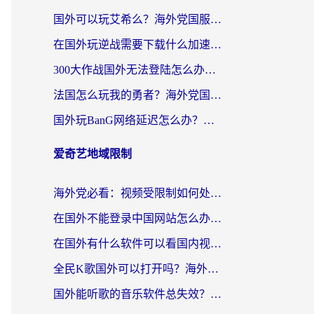
国外可以玩艾希么？海外党国服游戏畅玩终极指南（附加速器选择秘籍）
在国外玩逆战需要下载什么加速器呢？海外党亲测有效的国服游戏加速指南
300大作战国外无法登陆怎么办？海外玩家亲测有效的解决指南
法国怎么玩我的勇者？海外党国服游戏不卡攻略，附3款热门游戏加速实测
国外玩BanG网络延迟怎么办？海外玩家亲测有效的国服游戏加速指南
爱奇艺地域限制
海外党必看：视频受限制如何处理？3步解决国内剧番“看不了”难题
在国外不能登录中国网站怎么办？3步选对回国加速器，无缝刷剧、办业务
在国外有什么软件可以看国内视频？留学生亲测的追剧救星来了
全民K歌国外可以打开吗？海外党听歌听书无限制的实用指南
国外能听歌的音乐软件总失效？这篇教你怎么在海外流畅听网易云