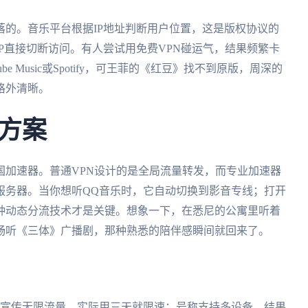
的。音乐平台根据IP地址判断用户位置，这是版权协议的
P直接切断访问。有人尝试用免费VPN碰运气，结果频繁卡
 Music或Spotify，可王菲的《红豆》找不到原版，周深的
格外清晰。
方案
国加速器。普通VPN设计的是全局流量转发，而专业加速器
服务器。当你想听QQ音乐时，它自动切换到影音专线；打开
种动态分流技术才是关键。想象一下，在悉尼的公寓里听着
畅听《三体》广播剧，那种熟悉的陪伴感瞬间就回来了。
品宣传无限流量，实际用三天就限速；号称支持多设备，结果