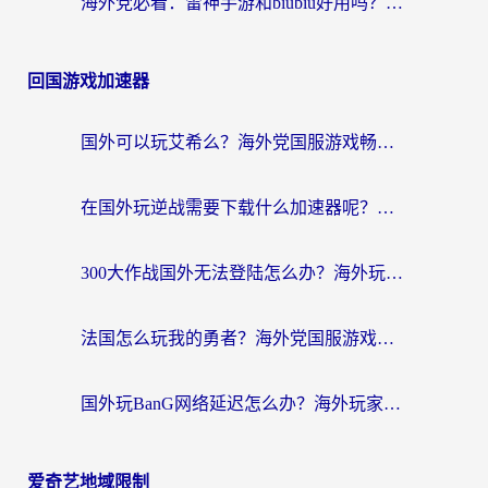
海外党必看：雷神手游和biubiu好用吗？3招选对回国加速器无缝刷国内资源
回国游戏加速器
国外可以玩艾希么？海外党国服游戏畅玩终极指南（附加速器选择秘籍）
在国外玩逆战需要下载什么加速器呢？海外党亲测有效的国服游戏加速指南
300大作战国外无法登陆怎么办？海外玩家亲测有效的解决指南
法国怎么玩我的勇者？海外党国服游戏不卡攻略，附3款热门游戏加速实测
国外玩BanG网络延迟怎么办？海外玩家亲测有效的国服游戏加速指南
爱奇艺地域限制