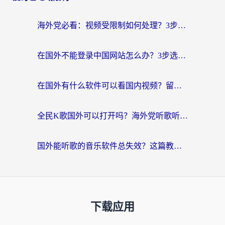
海外党必看：视频受限制如何处理？3步解决国内剧番“看不了”难题
在国外不能登录中国网站怎么办？3步选对回国加速器，无缝刷剧、办业务
在国外有什么软件可以看国内视频？留学生亲测的追剧救星来了
全民K歌国外可以打开吗？海外党听歌听书无限制的实用指南
国外能听歌的音乐软件总失效？这篇教你怎么在海外流畅听网易云
下载应用