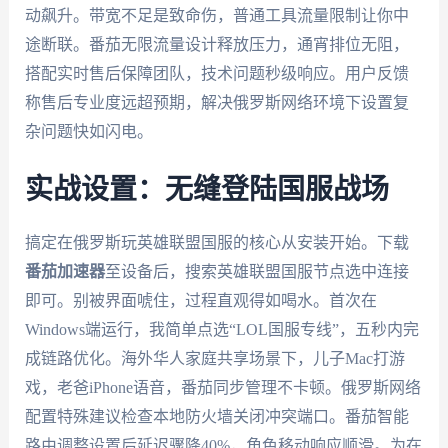
动飙升。带宽不足是致命伤，普通工具流量限制让你中
途断联。番茄无限流量设计释放压力，通宵排位无阻，
搭配实时售后保障团队，技术问题秒级响应。用户反馈
称售后专业度远超预期，解决俄罗斯网络环境下设置复
杂问题快如闪电。
实战设置：无缝登陆国服战场
搞定在俄罗斯玩英雄联盟国服的核心从安装开始。下载
番茄加速器
至设备后，搜索英雄联盟国服节点选中连接
即可。别被界面唬住，过程直观得如喝水。首次在
Windows端运行，我简单点选“LOL国服专线”，五秒内完
成链路优化。海外华人家庭共享场景下，儿子Mac打游
戏，老爸iPhone语音，番茄同步管理不卡顿。俄罗斯网络
配置特殊建议检查本地防火墙关闭冲突端口。番茄智能
路由调整设置后延迟骤降40%，角色移动响应顺滑。为在