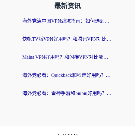
最新资讯
海外党连中国VPN避坑指南：如何选到真正能无缝刷国内资源的加速器？
快帆TV版VPN好用吗？和腾讯VPN对比哪个回国效果更好？海外党必看的真实体验指南
Malus VPN好用吗？和闪疾VPN对比哪个回国效果更好？海外华人的实用避坑指南
海外党必看：Quickback和秒连好用吗？3步选对回国加速器，无缝刷国内资源
海外党必看：雷神手游和biubiu好用吗？3招选对回国加速器无缝刷国内资源