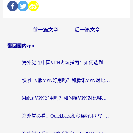
←
前一篇文章
后一篇文章
→
翻回国内vpn
海外党连中国VPN避坑指南：如何选到真正能无缝刷国内资源的加速器？
快帆TV版VPN好用吗？和腾讯VPN对比哪个回国效果更好？海外党必看的真实体验指南
Malus VPN好用吗？和闪疾VPN对比哪个回国效果更好？海外华人的实用避坑指南
海外党必看：Quickback和秒连好用吗？3步选对回国加速器，无缝刷国内资源