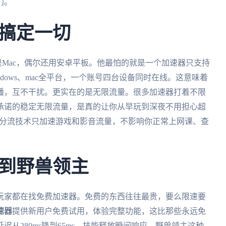
门。
搞定一切
本是Mac，偶尔还用安卓平板。他最怕的就是一个加速器只支持
、Windows、mac全平台，一个账号四台设备同时在线。这意味着
播，互不干扰。更实在的是无限流量。很多加速器打着不限
承诺的稳定无限流量，是真的让你从早玩到深夜不用担心超
能分流技术只加速游戏和影音流量，不影响你正常上网课、查
到野兽领主
玩家都在找免费加速器。免费的东西往往最贵，要么限速要
速器
提供新用户免费试用，体验完整功能，这比那些永远免
从280ms降到65ms，技能释放瞬间响应。野兽领主这种