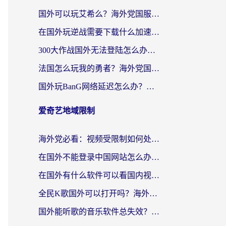
国外可以玩艾希么？海外党国服游戏畅玩终极指南（附加速器选择秘籍）
在国外玩逆战需要下载什么加速器呢？海外党亲测有效的国服游戏加速指南
300大作战国外无法登陆怎么办？海外玩家亲测有效的解决指南
法国怎么玩我的勇者？海外党国服游戏不卡攻略，附3款热门游戏加速实测
国外玩BanG网络延迟怎么办？海外玩家亲测有效的国服游戏加速指南
爱奇艺地域限制
海外党必看：视频受限制如何处理？3步解决国内剧番“看不了”难题
在国外不能登录中国网站怎么办？3步选对回国加速器，无缝刷剧、办业务
在国外有什么软件可以看国内视频？留学生亲测的追剧救星来了
全民K歌国外可以打开吗？海外党听歌听书无限制的实用指南
国外能听歌的音乐软件总失效？这篇教你怎么在海外流畅听网易云