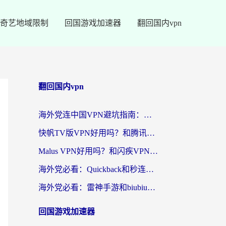
奇艺地域限制
回国游戏加速器
翻回国内vpn
翻回国内vpn
海外党连中国VPN避坑指南：如何选到真正能无缝刷国内资源的加速器？
快帆TV版VPN好用吗？和腾讯VPN对比哪个回国效果更好？海外党必看的真实体验指南
Malus VPN好用吗？和闪疾VPN对比哪个回国效果更好？海外华人的实用避坑指南
海外党必看：Quickback和秒连好用吗？3步选对回国加速器，无缝刷国内资源
海外党必看：雷神手游和biubiu好用吗？3招选对回国加速器无缝刷国内资源
回国游戏加速器