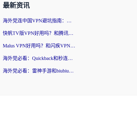
最新资讯
海外党连中国VPN避坑指南：如何选到真正能无缝刷国内资源的加速器？
快帆TV版VPN好用吗？和腾讯VPN对比哪个回国效果更好？海外党必看的真实体验指南
Malus VPN好用吗？和闪疾VPN对比哪个回国效果更好？海外华人的实用避坑指南
海外党必看：Quickback和秒连好用吗？3步选对回国加速器，无缝刷国内资源
海外党必看：雷神手游和biubiu好用吗？3招选对回国加速器无缝刷国内资源