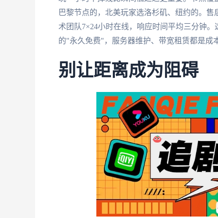
巴黎节点的，北美玩家选洛杉矶、纽约的。售
术团队7×24小时在线，响应时间平均三分钟。
的"永久免费"，服务器维护、带宽租赁都是成
别让距离成为阻碍