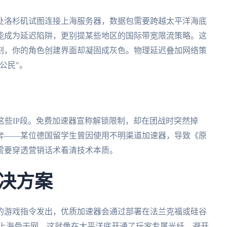
处洛杉矶试图连接上海服务器，数据包需要跨越太平洋海底
能成为延迟陷阱，更别提某些地区的国际带宽限流策略。这
刻，你的角色创建界面却凝固成灰色。物理延迟叠加网络策
公民"。
这些IP段。免费加速器宣称解锁限制，却在团战时突然掉
奔——某位德国留学生曾因使用不明渠道加速器，导致《原
需要穿透营销话术看清技术本质。
决方案
的游戏指令发出，优质加速器会通过部署在法兰克福或硅谷
/上海骨干网。这就像在太平洋底开通了玩家专属光纤，避开