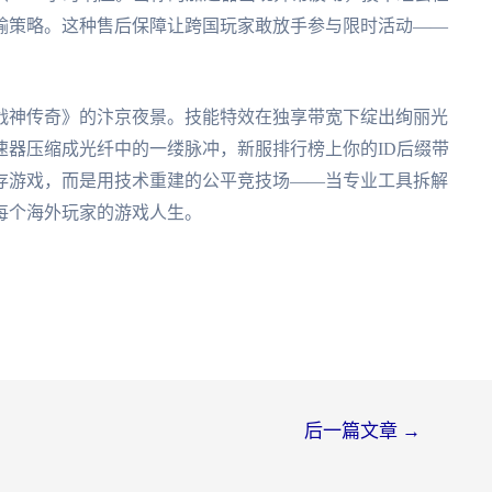
输策略。这种售后保障让跨国玩家敢放手参与限时活动——
战神传奇》的汴京夜景。技能特效在独享带宽下绽出绚丽光
速器压缩成光纤中的一缕脉冲，新服排行榜上你的ID后缀带
存游戏，而是用技术重建的公平竞技场——当专业工具拆解
每个海外玩家的游戏人生。
后一篇文章
→