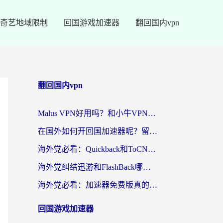
奇艺地域限制
回国游戏加速器
翻回国内vpn
翻回国内vpn
Malus VPN好用吗？和小牛VPN对比哪个回国效果更好？海外党亲测实用指南
在国外如何开回国加速器呢？留学生亲测的无缝访问国内资源指南
海外党必看：Quickback和ToCN好用吗？3分钟选对回国加速器的实用指南
海外党纠结迅游和FlashBack哪个好？2026实用指南教你选对回国加速器
海外党必看：加速器免费版真的能解决回国访问难题吗？附实用选择指南
回国游戏加速器