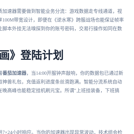
质加速器需要做到智能业务分流：游戏数据走专线通道，视
享100M带宽设计，即便在《逆水寒》跨服战场也能保证帧率
让脚本外挂无法嗅探到你的账号密码，交易行操作如同在数
画》登陆计划
署
番茄加速器
，当14:00开服钟声敲响，你的数据包已通过新
取神兽礼包，充值返利进度条丝滑跑满。智能分流系统自动
在晚高峰也能稳定挂机刷元宝。所谓"上班挂装备，下班搞
7×24小时响应。当你的加速器出现异常波动，技术组会检