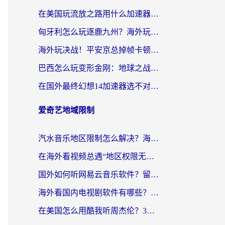
在美国玩流放之路用什么加速器？海外党国服游戏不卡顿的终极攻略
匈牙利怎么玩逐鹿九州？海外玩家国服游戏加速器终极指南（附永劫无间荣耀新三国解决方案）
海外玩决战！平安京总掉帧卡顿？用什么加速器比较好？实测指南来了
巴西怎么玩变形金刚：地球之战？海外玩家国服游戏加速终极指南（附新诛仙延迟密室逃脱18解决办法）
在国外最终幻想14加速器选不对？海外玩家的国服游戏加速避坑指南
爱奇艺地域限制
汽水音乐地区限制怎么解决？海外听国内音乐的实用指南来了
在海外看视频总遇“地区权限无法观看”？这篇攻略帮你轻松解锁国内影视动漫
国外如何听网易云音乐软件？留学生亲测有效的回国加速方案
海外看国内电视剧软件有哪些？海外党专属追剧指南来了
在美国怎么用酷我听周杰伦？3步解决海外听歌地域限制，附QQ音乐网易云通用技巧