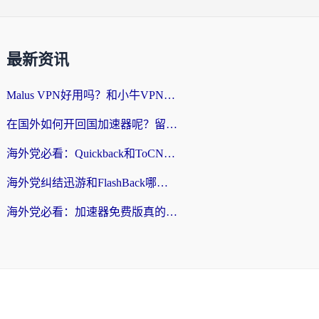
最新资讯
Malus VPN好用吗？和小牛VPN对比哪个回国效果更好？海外党亲测实用指南
在国外如何开回国加速器呢？留学生亲测的无缝访问国内资源指南
海外党必看：Quickback和ToCN好用吗？3分钟选对回国加速器的实用指南
海外党纠结迅游和FlashBack哪个好？2026实用指南教你选对回国加速器
海外党必看：加速器免费版真的能解决回国访问难题吗？附实用选择指南