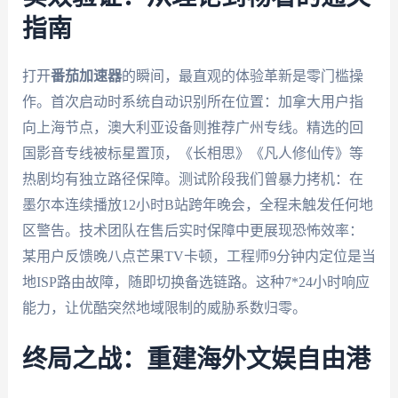
指南
打开
番茄加速器
的瞬间，最直观的体验革新是零门槛操
作。首次启动时系统自动识别所在位置：加拿大用户指
向上海节点，澳大利亚设备则推荐广州专线。精选的回
国影音专线被标星置顶，《长相思》《凡人修仙传》等
热剧均有独立路径保障。测试阶段我们曾暴力拷机：在
墨尔本连续播放12小时B站跨年晚会，全程未触发任何地
区警告。技术团队在售后实时保障中更展现恐怖效率：
某用户反馈晚八点芒果TV卡顿，工程师9分钟内定位是当
地ISP路由故障，随即切换备选链路。这种7*24小时响应
能力，让优酷突然地域限制的威胁系数归零。
终局之战：重建海外文娱自由港