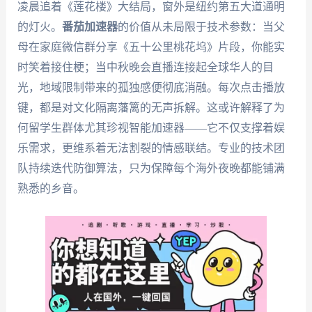
凌晨追着《莲花楼》大结局，窗外是纽约第五大道通明
的灯火。
番茄加速器
的价值从未局限于技术参数：当父
母在家庭微信群分享《五十公里桃花坞》片段，你能实
时笑着接住梗；当中秋晚会直播连接起全球华人的目
光，地域限制带来的孤独感便彻底消融。每次点击播放
键，都是对文化隔离藩篱的无声拆解。这或许解释了为
何留学生群体尤其珍视智能加速器——它不仅支撑着娱
乐需求，更维系着无法割裂的情感联结。专业的技术团
队持续迭代防御算法，只为保障每个海外夜晚都能铺满
熟悉的乡音。