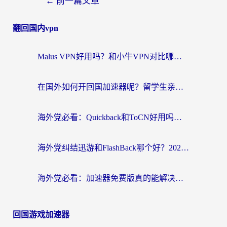
←
前一篇文章
翻回国内vpn
Malus VPN好用吗？和小牛VPN对比哪个回国效果更好？海外党亲测实用指南
在国外如何开回国加速器呢？留学生亲测的无缝访问国内资源指南
海外党必看：Quickback和ToCN好用吗？3分钟选对回国加速器的实用指南
海外党纠结迅游和FlashBack哪个好？2026实用指南教你选对回国加速器
海外党必看：加速器免费版真的能解决回国访问难题吗？附实用选择指南
回国游戏加速器