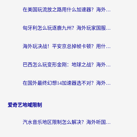
在美国玩流放之路用什么加速器？海外党国服游戏不卡顿的终极攻略
匈牙利怎么玩逐鹿九州？海外玩家国服游戏加速器终极指南（附永劫无间荣耀新三国解决方案）
海外玩决战！平安京总掉帧卡顿？用什么加速器比较好？实测指南来了
巴西怎么玩变形金刚：地球之战？海外玩家国服游戏加速终极指南（附新诛仙延迟密室逃脱18解决办法）
在国外最终幻想14加速器选不对？海外玩家的国服游戏加速避坑指南
爱奇艺地域限制
汽水音乐地区限制怎么解决？海外听国内音乐的实用指南来了