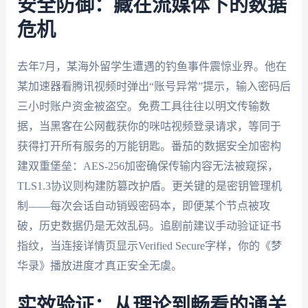
安全防御：藏在流媒体下的数据
危机
去年7月，某海外留学生遭遇的钓鱼事件震惊业界。他在
某加速器看腾讯视频时弹出“账号异常”提示，输入密码后
三小时账户资金被盗空。免费工具往往以明文传输数
据，当黑客在公网截获你的咪咕视频登录请求，等同于
获得打开所有服务的万能钥匙。番茄的数据安全加密构
建双重堡垒：AES-256加密确保传输内容无法被窥探，
TLS1.3协议则构建防篡改护盾。更关键的是密钥管理机
制——每次会话自动销毁密码本，即便某个节点被攻
破，历史数据仍是无效乱码。追剧前建议手动验证证书
指纹，当连接详情页显示Verified Secure字样，你的《梦
华录》播放进度才真正安全无虞。
实效验证：从理论到畅看的通关