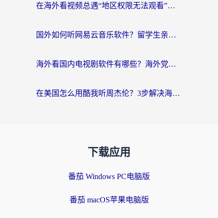
在海外看视频总遇“地区权限无法观看”？这篇攻略帮你轻松解锁国内影视动漫
国外如何听网易云音乐软件？留学生亲测有效的回国加速方案
海外看国内电视剧软件有哪些？海外党专属追剧指南来了
在美国怎么用酷我听周杰伦？3步解决海外听歌地域限制，附QQ音乐网易云通用技巧
下载应用
番茄 Windows PC电脑版
番茄 macOS苹果电脑版