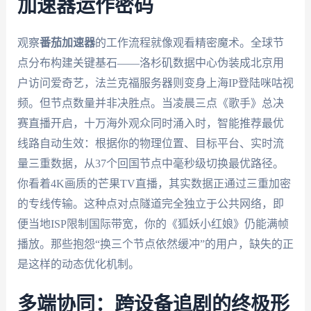
加速器运作密码
观察
番茄加速器
的工作流程就像观看精密魔术。全球节
点分布构建关键基石——洛杉矶数据中心伪装成北京用
户访问爱奇艺，法兰克福服务器则变身上海IP登陆咪咕视
频。但节点数量并非决胜点。当凌晨三点《歌手》总决
赛直播开启，十万海外观众同时涌入时，智能推荐最优
线路自动生效：根据你的物理位置、目标平台、实时流
量三重数据，从37个回国节点中毫秒级切换最优路径。
你看着4K画质的芒果TV直播，其实数据正通过三重加密
的专线传输。这种点对点隧道完全独立于公共网络，即
便当地ISP限制国际带宽，你的《狐妖小红娘》仍能满帧
播放。那些抱怨“换三个节点依然缓冲”的用户，缺失的正
是这样的动态优化机制。
多端协同：跨设备追剧的终极形