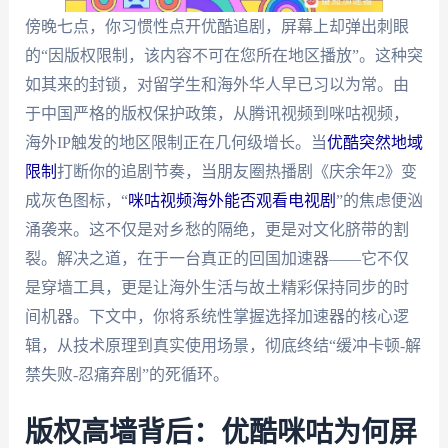
傍晚七点，你习惯性点开优酷追剧，屏幕上却弹出刺眼
的“因版权限制，该内容不可在您所在地区播放”。这种突
如其来的封锁，对留学生和海外华人早已习以为常。由
于中国严格的版权保护政策，从腾讯视频到咪咕视频，
海外IP触发的地区限制正在几何级增长。当
优酷突然地域
限制
打断你的追剧节奏，当朋友圈热播剧《庆余年2》变
成灰色图标，“
咪咕视频海外能否观看电视剧
”的焦虑便汹
涌袭来。这不仅是对乡愁的隔绝，更是对文化脐带的割
裂。解决之道，在于一台真正的回国加速器——它不仅
是穿墙工具，更是让海外生活与故土精彩保持同步的时
间机器。下文中，你将系统性掌握选择加速器的核心逻
辑，从技术原理到真实使用场景，彻底终结“缓冲卡顿-解
禁失败-忍痛弃剧”的死循环。
版权高墙背后：优酷咪咕为何屏