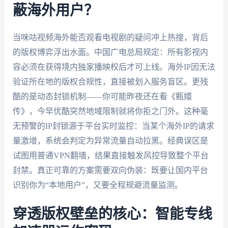
蔽海外用户？
当咪咕视频海外能否观看电视剧的疑问冲上热搜，背后
的版权博弈浮出水面。中国广电总局规定：所有影视内
容必须在获得境内独家播映权后才可上线。海外IP因无法
验证所在地的版权合规性，直接被划入服务盲区。更残
酷的是动态封锁机制——你可能昨夜还在看《甄嬛
传》，今早优酷突然地域限制就将你拒之门外。这种毫
无预警的IP封锁源于平台实时监控：当某个海外IP的请求
量激增，系统会判定为异常流量自动拉黑。经典误区是
试图用普通VPN翻墙，结果直接触发风控导致整个平台
封禁。真正可靠的方案需要双向伪装：既要让国内平台
识别你为“本地用户”，又要全程规避流量监测。
穿透版权壁垒的核心：智能专线