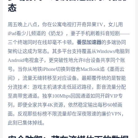
态
周五晚上八点，你在公寓电视打开奇异果TV，女儿用
iPad看少儿频道的《奶龙》，妻子手机刷着抖音短剧——
三个终端同时在线却毫不卡顿。
番茄加速器
的多端协同
架构让这成为常态。其多平台支持覆盖从Windows电脑到
Android电视盒子，更突破性地允许8台设备共享同个账
号。当你从地铁iPhone切换到宿舍MacBook追《墨雨云
间》，流量无缝转移至对应设备。最颠覆传统的是智能
分流技术：游戏主机请求走低延迟路径，影音流量分配
至高带宽通道。独享100Mbps回国通道如同开辟VIP专
列，即便全家共享4K资源，依然稳定输出每秒60帧画
面。反观那些标榜不限流量却在深夜限速的廉价VPN，
此刻已集体掉线。