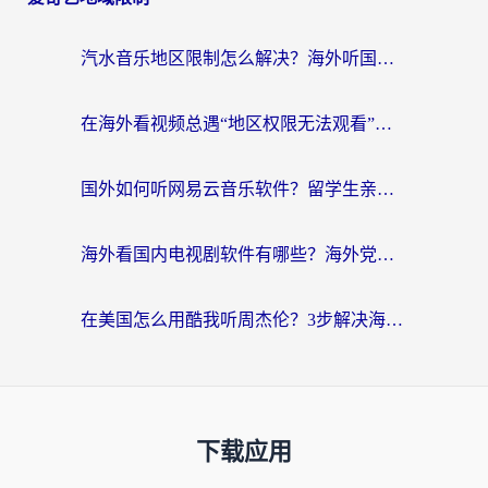
汽水音乐地区限制怎么解决？海外听国内音乐的实用指南来了
在海外看视频总遇“地区权限无法观看”？这篇攻略帮你轻松解锁国内影视动漫
国外如何听网易云音乐软件？留学生亲测有效的回国加速方案
海外看国内电视剧软件有哪些？海外党专属追剧指南来了
在美国怎么用酷我听周杰伦？3步解决海外听歌地域限制，附QQ音乐网易云通用技巧
下载应用