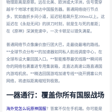
物理距离是原罪。远在北美、欧洲或大洋洲，信号需穿
越半个地球才能到达中国服务器。普通网络绕行节点
多，犹如曲折乡间小道，延迟轻易飙升至200ms以上。这
延迟在《永劫无间》的拼刀时刻，就是生与死的差距；
在《原神》深渊竞速中，一次卡顿足以错失满星。
普通网络节点像廉价旅行团大巴，走最绕最堵的路线。
**全球节点分布**的加速器如同私人航线调度中心，在
全球布设大量回国入口。**智能推荐最优线路**瞬间将
你的网络包裹塞进专用集装箱，走直达高速公路直通国
内游戏机房。**精选回国游戏加速专线**绕开拥塞公共
网络，将虚拟距离缩短到极致。
一器通行：覆盖你所有国服战场
海外党怎么玩原神国服
？答案不仅在手机端。你可能是