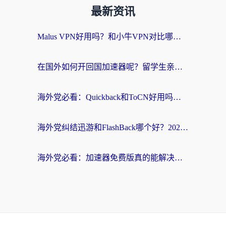
最新资讯
Malus VPN好用吗？和小牛VPN对比哪个回国效果更好？海外党亲测实用指南
在国外如何开回国加速器呢？留学生亲测的无缝访问国内资源指南
海外党必看：Quickback和ToCN好用吗？3分钟选对回国加速器的实用指南
海外党纠结迅游和FlashBack哪个好？2026实用指南教你选对回国加速器
海外党必看：加速器免费版真的能解决回国访问难题吗？附实用选择指南