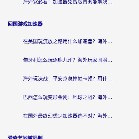
海外党必看：加速器免费版真的能解决回国访问难题吗？附实用选择指南
回国游戏加速器
在美国玩流放之路用什么加速器？海外党国服游戏不卡顿的终极攻略
匈牙利怎么玩逐鹿九州？海外玩家国服游戏加速器终极指南（附永劫无间荣耀新三国解决方案）
海外玩决战！平安京总掉帧卡顿？用什么加速器比较好？实测指南来了
巴西怎么玩变形金刚：地球之战？海外玩家国服游戏加速终极指南（附新诛仙延迟密室逃脱18解决办法）
在国外最终幻想14加速器选不对？海外玩家的国服游戏加速避坑指南
爱奇艺地域限制