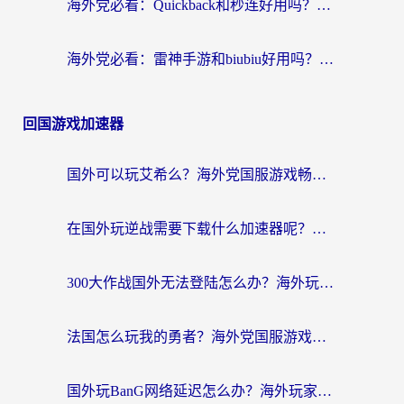
海外党必看：Quickback和秒连好用吗？3步选对回国加速器，无缝刷国内资源
海外党必看：雷神手游和biubiu好用吗？3招选对回国加速器无缝刷国内资源
回国游戏加速器
国外可以玩艾希么？海外党国服游戏畅玩终极指南（附加速器选择秘籍）
在国外玩逆战需要下载什么加速器呢？海外党亲测有效的国服游戏加速指南
300大作战国外无法登陆怎么办？海外玩家亲测有效的解决指南
法国怎么玩我的勇者？海外党国服游戏不卡攻略，附3款热门游戏加速实测
国外玩BanG网络延迟怎么办？海外玩家亲测有效的国服游戏加速指南