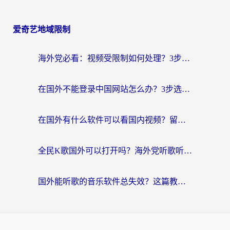
爱奇艺地域限制
海外党必看：视频受限制如何处理？3步解决国内剧番“看不了”难题
在国外不能登录中国网站怎么办？3步选对回国加速器，无缝刷剧、办业务
在国外有什么软件可以看国内视频？留学生亲测的追剧救星来了
全民K歌国外可以打开吗？海外党听歌听书无限制的实用指南
国外能听歌的音乐软件总失效？这篇教你怎么在海外流畅听网易云