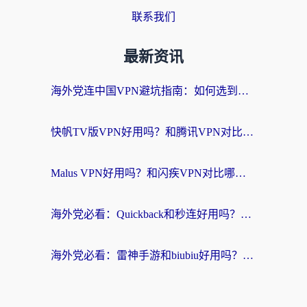
联系我们
最新资讯
海外党连中国VPN避坑指南：如何选到真正能无缝刷国内资源的加速器？
快帆TV版VPN好用吗？和腾讯VPN对比哪个回国效果更好？海外党必看的真实体验指南
Malus VPN好用吗？和闪疾VPN对比哪个回国效果更好？海外华人的实用避坑指南
海外党必看：Quickback和秒连好用吗？3步选对回国加速器，无缝刷国内资源
海外党必看：雷神手游和biubiu好用吗？3招选对回国加速器无缝刷国内资源