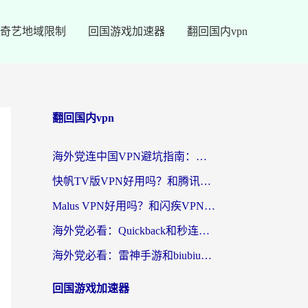
奇艺地域限制
回国游戏加速器
翻回国内vpn
翻回国内vpn
海外党连中国VPN避坑指南：如何选到真正能无缝刷国内资源的加速器？
快帆TV版VPN好用吗？和腾讯VPN对比哪个回国效果更好？海外党必看的真实体验指南
Malus VPN好用吗？和闪疾VPN对比哪个回国效果更好？海外华人的实用避坑指南
海外党必看：Quickback和秒连好用吗？3步选对回国加速器，无缝刷国内资源
海外党必看：雷神手游和biubiu好用吗？3招选对回国加速器无缝刷国内资源
回国游戏加速器