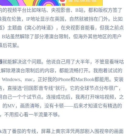
内的视频平台比如咪咕、央视影音、B站，都和版权方签了
像我在伦敦，IP地址显示在英国，自然就被挡在门外。比如
道》主题曲《窝心的味道》，在央视影音能看，但我之前点
。B站虽然解除了部分港澳台限制，但海外其他地区的用户
幕后花絮。
器
就能解决这个问题。他说自己用了大半年，不管是看咪咕
上解除港澳台限制后的内容，都能流畅打开。我抱着试试的
、Windows、mac，正好我的iPhone和MacBook都能用。安装
，直接选“回国影音专线”就行。它的全球节点分布很广，
用自己一个个试节点。连接成功后，我再打开咪咕视频，之
》的MV，画质清晰，没有卡顿——后来才知道它有精选的
的，不用担心看一半流量不够。
ook连了番茄的专线，屏幕上黄宗泽凭两部剧入围视帝的画面