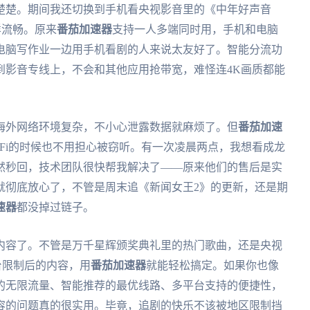
楚楚。期间我还切换到手机看央视影音里的《中年好声音
同样流畅。原来
番茄加速器
支持一人多端同时用，手机和电脑
电脑写作业一边用手机看剧的人来说太友好了。智能分流功
到影音专线上，不会和其他应用抢带宽，难怪连4K画质都能
海外网络环境复杂，不小心泄露数据就麻烦了。但
番茄加速
-Fi的时候也不用担心被窃听。有一次凌晨两点，我想看成龙
然秒回，技术团队很快帮我解决了——原来他们的售后是实
就彻底放心了，不管是周末追《新闻女王2》的更新，还是期
速器
都没掉过链子。
内容了。不管是万千星辉颁奖典礼里的热门歌曲，还是央视
台限制后的内容，用
番茄加速器
就能轻松搞定。如果你也像
的无限流量、智能推荐的最优线路、多平台支持的便捷性，
容的问题真的很实用。毕竟，追剧的快乐不该被地区限制挡