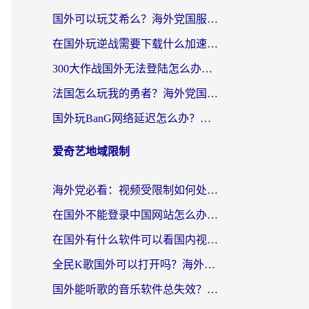
国外可以玩艾希么？海外党国服游戏畅玩终极指南（附加速器选择秘籍）
在国外玩逆战需要下载什么加速器呢？海外党亲测有效的国服游戏加速指南
300大作战国外无法登陆怎么办？海外玩家亲测有效的解决指南
法国怎么玩我的勇者？海外党国服游戏不卡攻略，附3款热门游戏加速实测
国外玩BanG网络延迟怎么办？海外玩家亲测有效的国服游戏加速指南
爱奇艺地域限制
海外党必看：视频受限制如何处理？3步解决国内剧番“看不了”难题
在国外不能登录中国网站怎么办？3步选对回国加速器，无缝刷剧、办业务
在国外有什么软件可以看国内视频？留学生亲测的追剧救星来了
全民K歌国外可以打开吗？海外党听歌听书无限制的实用指南
国外能听歌的音乐软件总失效？这篇教你怎么在海外流畅听网易云