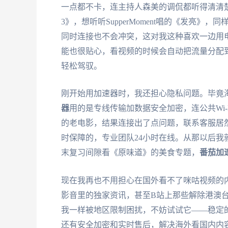
一点都不卡，连主持人森美的调侃都听得清清
3》，想听听SupperMoment唱的《发亮》，
同时连接也不会冲突，这对我这种喜欢一边用
能也很贴心，看视频的时候会自动把流量分配
轻松驾驭。
刚开始用加速器时，我还担心隐私问题。毕竟
器
用的是专线传输加数据安全加密，连公共Wi
的老电影，结果连接出了点问题，联系客服居
时保障的，专业团队24小时在线。从那以后我
末复习间隙看《原味道》的美食专题，
番茄加
现在我再也不用担心在国外看不了咪咕视频的
影音里的独家资讯，甚至B站上那些解除港澳
我一样被地区限制困扰，不妨试试它——稳定
还有安全加密和实时售后，解决海外看国内内