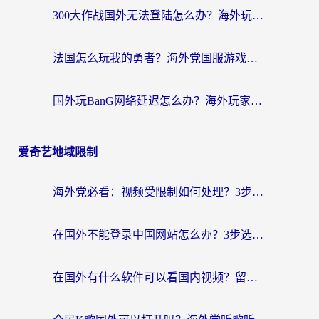
300大作战国外无法登陆怎么办？海外玩家亲测有效的解决指南
法国怎么玩我的勇者？海外党国服游戏不卡攻略，附3款热门游戏加速实测
国外玩BanG网络延迟怎么办？海外玩家亲测有效的国服游戏加速指南
爱奇艺地域限制
海外党必看：视频受限制如何处理？3步解决国内剧番“看不了”难题
在国外不能登录中国网站怎么办？3步选对回国加速器，无缝刷剧、办业务
在国外有什么软件可以看国内视频？留学生亲测的追剧救星来了