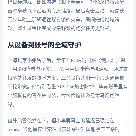
择目标游戏，比如勾选《和平精英》，智能系统将预配
置20毫秒以下延迟的专属链路。最后点击启动，就像秋
田少年跳上那辆通往煤炭镇的火车，瞬间完成地域跨
越。整个过程比完成收集野菜的跑腿任务更轻松。
从设备到账号的全域守护
上海玩家小张留学后，常年在PC端玩国服《剑灵》，课
间用iPad查看游戏资讯，安卓手机挂着挂机活动。通过支
持多端并发的技术方案，三台设备共用一个加速通道却
不抢带宽。他特别看重AES-256加密防护，毕竟账号里有
全服稀有的青花瓷时装，专线传输让盗号木马彻底绝
缘。
窗外的雪依然在下，但小李屏幕上的延迟已稳定在
53ms。当他操控亚索在《英雄联盟》国服拿下五杀时，