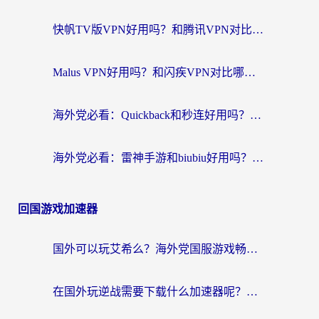
快帆TV版VPN好用吗？和腾讯VPN对比哪个回国效果更好？海外党必看的真实体验指南
Malus VPN好用吗？和闪疾VPN对比哪个回国效果更好？海外华人的实用避坑指南
海外党必看：Quickback和秒连好用吗？3步选对回国加速器，无缝刷国内资源
海外党必看：雷神手游和biubiu好用吗？3招选对回国加速器无缝刷国内资源
回国游戏加速器
国外可以玩艾希么？海外党国服游戏畅玩终极指南（附加速器选择秘籍）
在国外玩逆战需要下载什么加速器呢？海外党亲测有效的国服游戏加速指南