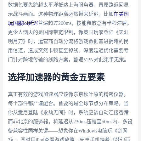
数据包要先跨越太平洋抵达上海服务器，再原路返回显
示战斗画面。这种物理距离必然带来延迟，比如
在美国
玩国服lol延迟
普遍超过200ms，技能释放总有半秒滞后。
更令人恼火的是国际带宽限制，像英国玩家登陆《天涯
明月刀》时，运营商自动分流将游戏数据塞进拥堵的民
用信道，造成突然卡顿甚至掉线。深度延迟优化需要专
门针对跨境传输的线路方案，普通VPN对此束手无策。
选择加速器的黄金五要素
真正有效的游戏加速器应该像东京秋叶原的精密仪器，
每个部件都严谨配合。首要的是全球节点分布策略，当
你从悉尼登陆《永劫无间》时，系统应该自动连接香港
而非北京的服务器，将延迟从230ms压缩至50ms内。多设
备兼容性同样关键——想象你在Windows电脑玩《剑网
3》，同时用iPad查看游戏攻略，安卓手机挂着《梦幻西