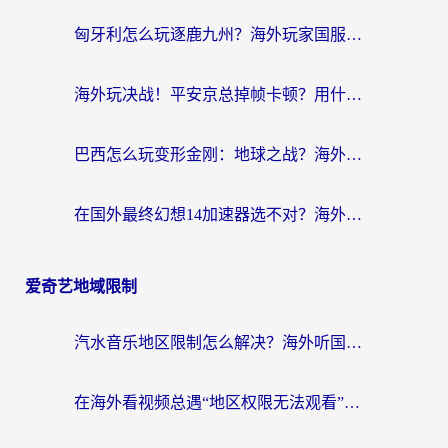
匈牙利怎么玩逐鹿九州？海外玩家国服游戏加速器终极指南（附永劫无间荣耀新三国解决方案）
海外玩决战！平安京总掉帧卡顿？用什么加速器比较好？实测指南来了
巴西怎么玩变形金刚：地球之战？海外玩家国服游戏加速终极指南（附新诛仙延迟密室逃脱18解决办法）
在国外最终幻想14加速器选不对？海外玩家的国服游戏加速避坑指南
爱奇艺地域限制
汽水音乐地区限制怎么解决？海外听国内音乐的实用指南来了
在海外看视频总遇“地区权限无法观看”？这篇攻略帮你轻松解锁国内影视动漫