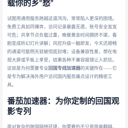
载你的乡“愁”
试图用通用服务跨越这道鸿沟，常常陷入更深的困境。
免费工具如同裸奔，访问记录暴露无遗，账号安全岌岌
可危；共享节点负载过重，晚餐黄金时间拥挤不堪，看
剧变成听幻灯片讲解；风控升级一触即发，今天还顺畅
的通道可能明天就被彻底封堵；设备兼容性差，想在电
视大屏或平板上享受，结果各种不兼容报错让人抓狂。
这就是为何需要专业
回国专线加速器
的关键所在——它
是专为解决海外用户访问国内服务痛点设计的精密工
具。
番茄加速器：为你定制的回国观
影专列
面对复杂的跨国网络环境，你需要的不只是简单翻越，