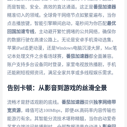
而是智能、安全、高效的直达通道。这正是
番茄加速器
精准切入的领域。全球骨干网络节点如繁星遍布，当你
点击播放键，智能引擎瞬间启动，毫秒间为你匹配
最优
回国加速专线
，主动避开繁忙拥堵的公共网络，确保你
的数据行驶在高速公路上。无论是安卓手机滑动选集，
苹果iPad追更动漫，还是Windows电脑沉浸大屏，Mac笔
记本处理文件之余看场球赛，
番茄加速器
都全面兼容。
账户支持多台设备同时登录，家里电视放热播剧，手机
还能刷短视频资讯，满足全家共享或多线程娱乐需求。
告别卡顿：从影音到游戏的丝滑全景
流畅才是舒适观剧的底线。
番茄加速器
提供
独享网络带
宽资源
，峰值可达100Mbps，即便4K高码率内容传输也
能游刃有余。其智能分流技术堪称精髓，当你启动爱奇
艺客户端访问热播剧时，全部数据流量自动进入
影音回