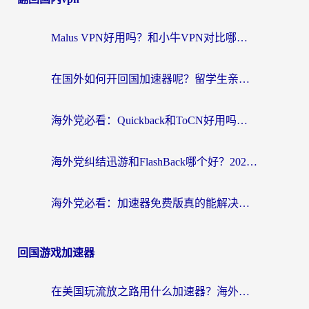
Malus VPN好用吗？和小牛VPN对比哪个回国效果更好？海外党亲测实用指南
在国外如何开回国加速器呢？留学生亲测的无缝访问国内资源指南
海外党必看：Quickback和ToCN好用吗？3分钟选对回国加速器的实用指南
海外党纠结迅游和FlashBack哪个好？2026实用指南教你选对回国加速器
海外党必看：加速器免费版真的能解决回国访问难题吗？附实用选择指南
回国游戏加速器
在美国玩流放之路用什么加速器？海外党国服游戏不卡顿的终极攻略