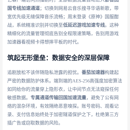
国专线加速通道
；切换到网易云音乐搜寻华语新歌，带
宽优先级无缝保障音乐流畅；周末登录《原神》国服酣
战，系统精准识别并切换至
低延迟游戏加速专线
。这种
精细化的流量管理彻底告别全程限速策略，告别用游戏
加速器看视频卡得想摔平板的时代。
筑起无形堡垒：数据安全的深层保障
追剧放松不该伴随隐私泄露的担忧。
番茄加速器
构建起
严密的数据防护体系。端到端的AES-256高强度加密算法
如同给你的流量穿上隐形衣，让中间节点无法窥探任何
敏感数据。
专属通道传输回国加速流量
，避免了公有网
络的混杂环境，有效隔绝恶意嗅探。账号密码、观看记
录、支付信息始终处于加密隧道保护之下，杜绝第三方
插广告或窃取数据的风险。