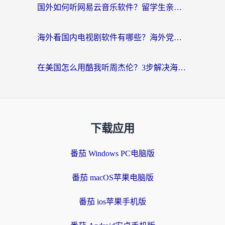
国外如何听网易云音乐软件？留学生亲测有效的回国加速方案
海外看国内电视剧软件有哪些？海外党专属追剧指南来了
在美国怎么用酷我听周杰伦？3步解决海外听歌地域限制，附QQ音乐网易云通用技巧
下载应用
番茄 Windows PC电脑版
番茄 macOS苹果电脑版
番茄 ios苹果手机版