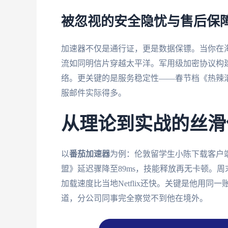
被忽视的安全隐忧与售后保
加速器不仅是通行证，更是数据保镖。当你在海
流如同明信片穿越太平洋。军用级加密协议构
络。更关键的是服务稳定性——春节档《热辣滚
服邮件实际得多。
从理论到实战的丝滑
以
番茄加速器
为例：伦敦留学生小陈下载客户端
盟》延迟骤降至89ms，技能释放再无卡顿。周
加载速度比当地Netflix还快。关键是他用同
道，分公司同事完全察觉不到他在境外。