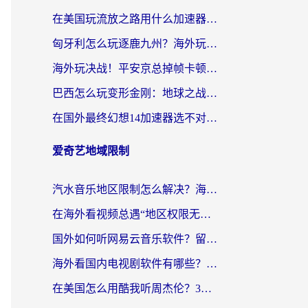
在美国玩流放之路用什么加速器？海外党国服游戏不卡顿的终极攻略
匈牙利怎么玩逐鹿九州？海外玩家国服游戏加速器终极指南（附永劫无间荣耀新三国解决方案）
海外玩决战！平安京总掉帧卡顿？用什么加速器比较好？实测指南来了
巴西怎么玩变形金刚：地球之战？海外玩家国服游戏加速终极指南（附新诛仙延迟密室逃脱18解决办法）
在国外最终幻想14加速器选不对？海外玩家的国服游戏加速避坑指南
爱奇艺地域限制
汽水音乐地区限制怎么解决？海外听国内音乐的实用指南来了
在海外看视频总遇“地区权限无法观看”？这篇攻略帮你轻松解锁国内影视动漫
国外如何听网易云音乐软件？留学生亲测有效的回国加速方案
海外看国内电视剧软件有哪些？海外党专属追剧指南来了
在美国怎么用酷我听周杰伦？3步解决海外听歌地域限制，附QQ音乐网易云通用技巧