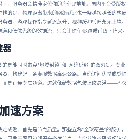
间，服务器会精准定位你的海外IP地址。国内平台受版权
更糟的是，物理距离带来的网络延迟像一条越拉越长的橡皮
服务器，游戏操作指令延迟飙升，视频缓冲转圈永无止境。
共通道和低优先级的数据流，只会让你在4K画质前败下阵来。
速器
的是能同时击穿"地域封锁"和"网络延迟"的双刃剑。专业
务器，构建起一条虚拟数据高速公路。当你访问优酷或登陆
，而是直连专属通道。这就像给数据包装上磁悬浮——不仅
加速方案
定成败。首先是节点质量。那些宣称"全球覆盖"的服务，
在中国骨干网周边部署高密度节点。当你从洛杉矶发起请求