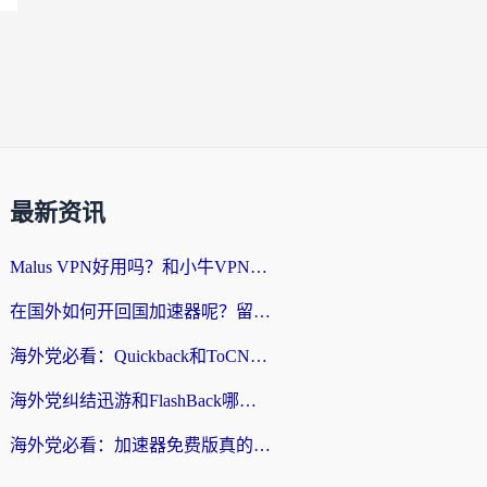
最新资讯
Malus VPN好用吗？和小牛VPN对比哪个回国效果更好？海外党亲测实用指南
在国外如何开回国加速器呢？留学生亲测的无缝访问国内资源指南
海外党必看：Quickback和ToCN好用吗？3分钟选对回国加速器的实用指南
海外党纠结迅游和FlashBack哪个好？2026实用指南教你选对回国加速器
海外党必看：加速器免费版真的能解决回国访问难题吗？附实用选择指南