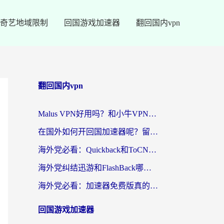
奇艺地域限制
回国游戏加速器
翻回国内vpn
翻回国内vpn
Malus VPN好用吗？和小牛VPN对比哪个回国效果更好？海外党亲测实用指南
在国外如何开回国加速器呢？留学生亲测的无缝访问国内资源指南
海外党必看：Quickback和ToCN好用吗？3分钟选对回国加速器的实用指南
海外党纠结迅游和FlashBack哪个好？2026实用指南教你选对回国加速器
海外党必看：加速器免费版真的能解决回国访问难题吗？附实用选择指南
回国游戏加速器