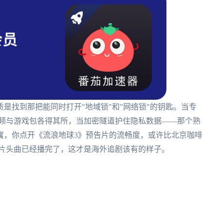
是找到那把能同时打开"地域锁"和"网络锁"的钥匙。当专
视频与游戏包各得其所，当加密隧道护住隐私数据——那个熟
寓，你点开《流浪地球3》预告片的流畅度，或许比北京咖啡
包，片头曲已经播完了，这才是海外追剧该有的样子。