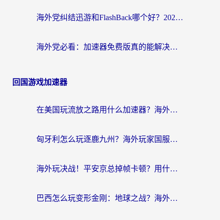
海外党纠结迅游和FlashBack哪个好？2026实用指南教你选对回国加速器
海外党必看：加速器免费版真的能解决回国访问难题吗？附实用选择指南
回国游戏加速器
在美国玩流放之路用什么加速器？海外党国服游戏不卡顿的终极攻略
匈牙利怎么玩逐鹿九州？海外玩家国服游戏加速器终极指南（附永劫无间荣耀新三国解决方案）
海外玩决战！平安京总掉帧卡顿？用什么加速器比较好？实测指南来了
巴西怎么玩变形金刚：地球之战？海外玩家国服游戏加速终极指南（附新诛仙延迟密室逃脱18解决办法）