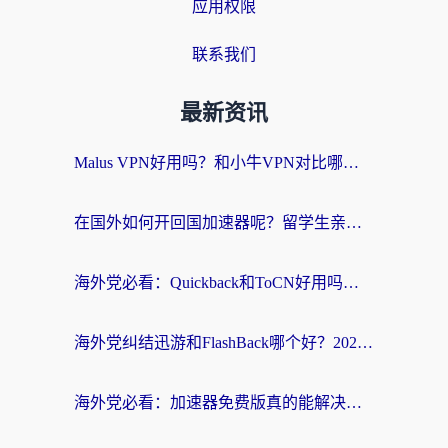
应用权限
联系我们
最新资讯
Malus VPN好用吗？和小牛VPN对比哪个回国效果更好？海外党亲测实用指南
在国外如何开回国加速器呢？留学生亲测的无缝访问国内资源指南
海外党必看：Quickback和ToCN好用吗？3分钟选对回国加速器的实用指南
海外党纠结迅游和FlashBack哪个好？2026实用指南教你选对回国加速器
海外党必看：加速器免费版真的能解决回国访问难题吗？附实用选择指南