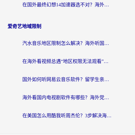
在国外最终幻想14加速器选不对？海外玩家的国服游戏加速避坑指南
爱奇艺地域限制
汽水音乐地区限制怎么解决？海外听国内音乐的实用指南来了
在海外看视频总遇“地区权限无法观看”？这篇攻略帮你轻松解锁国内影视动漫
国外如何听网易云音乐软件？留学生亲测有效的回国加速方案
海外看国内电视剧软件有哪些？海外党专属追剧指南来了
在美国怎么用酷我听周杰伦？3步解决海外听歌地域限制，附QQ音乐网易云通用技巧