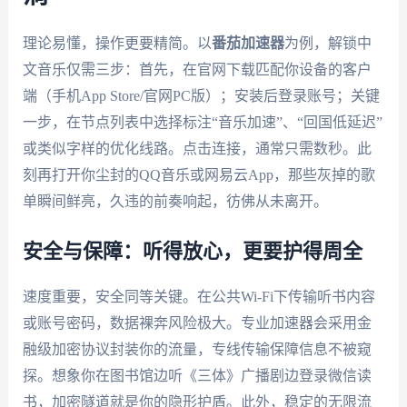
理论易懂，操作更要精简。以
番茄加速器
为例，解锁中
文音乐仅需三步：首先，在官网下载匹配你设备的客户
端（手机App Store/官网PC版）；安装后登录账号；关键
一步，在节点列表中选择标注“音乐加速”、“回国低延迟”
或类似字样的优化线路。点击连接，通常只需数秒。此
刻再打开你尘封的QQ音乐或网易云App，那些灰掉的歌
单瞬间鲜亮，久违的前奏响起，彷佛从未离开。
安全与保障：听得放心，更要护得周全
速度重要，安全同等关键。在公共Wi-Fi下传输听书内容
或账号密码，数据裸奔风险极大。专业加速器会采用金
融级加密协议封装你的流量，专线传输保障信息不被窥
探。想象你在图书馆边听《三体》广播剧边登录微信读
书，加密隧道就是你的隐形护盾。此外，稳定的无限流