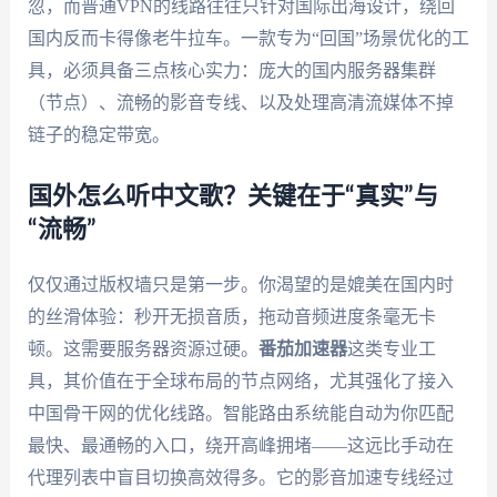
忽，而普通VPN的线路往往只针对国际出海设计，绕回
国内反而卡得像老牛拉车。一款专为“回国”场景优化的工
具，必须具备三点核心实力：庞大的国内服务器集群
（节点）、流畅的影音专线、以及处理高清流媒体不掉
链子的稳定带宽。
国外怎么听中文歌？关键在于“真实”与
“流畅”
仅仅通过版权墙只是第一步。你渴望的是媲美在国内时
的丝滑体验：秒开无损音质，拖动音频进度条毫无卡
顿。这需要服务器资源过硬。
番茄加速器
这类专业工
具，其价值在于全球布局的节点网络，尤其强化了接入
中国骨干网的优化线路。智能路由系统能自动为你匹配
最快、最通畅的入口，绕开高峰拥堵——这远比手动在
代理列表中盲目切换高效得多。它的影音加速专线经过