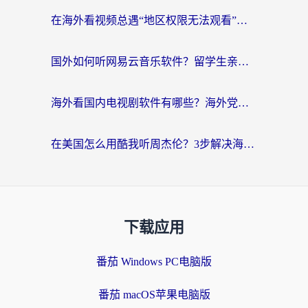
在海外看视频总遇“地区权限无法观看”？这篇攻略帮你轻松解锁国内影视动漫
国外如何听网易云音乐软件？留学生亲测有效的回国加速方案
海外看国内电视剧软件有哪些？海外党专属追剧指南来了
在美国怎么用酷我听周杰伦？3步解决海外听歌地域限制，附QQ音乐网易云通用技巧
下载应用
番茄 Windows PC电脑版
番茄 macOS苹果电脑版