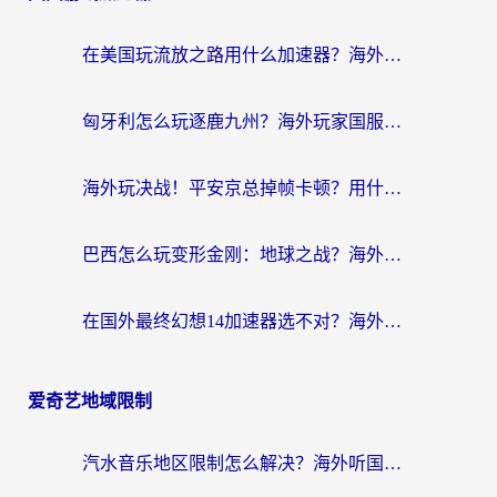
在美国玩流放之路用什么加速器？海外党国服游戏不卡顿的终极攻略
匈牙利怎么玩逐鹿九州？海外玩家国服游戏加速器终极指南（附永劫无间荣耀新三国解决方案）
海外玩决战！平安京总掉帧卡顿？用什么加速器比较好？实测指南来了
巴西怎么玩变形金刚：地球之战？海外玩家国服游戏加速终极指南（附新诛仙延迟密室逃脱18解决办法）
在国外最终幻想14加速器选不对？海外玩家的国服游戏加速避坑指南
爱奇艺地域限制
汽水音乐地区限制怎么解决？海外听国内音乐的实用指南来了