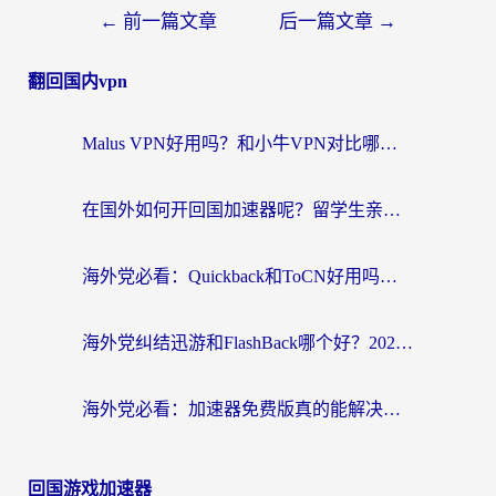
←
前一篇文章
后一篇文章
→
翻回国内vpn
Malus VPN好用吗？和小牛VPN对比哪个回国效果更好？海外党亲测实用指南
在国外如何开回国加速器呢？留学生亲测的无缝访问国内资源指南
海外党必看：Quickback和ToCN好用吗？3分钟选对回国加速器的实用指南
海外党纠结迅游和FlashBack哪个好？2026实用指南教你选对回国加速器
海外党必看：加速器免费版真的能解决回国访问难题吗？附实用选择指南
回国游戏加速器