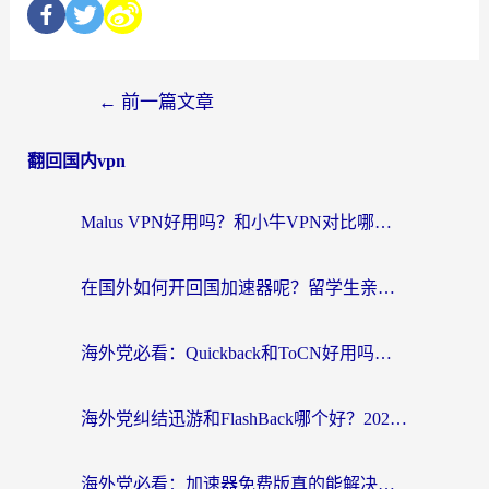
←
前一篇文章
翻回国内vpn
Malus VPN好用吗？和小牛VPN对比哪个回国效果更好？海外党亲测实用指南
在国外如何开回国加速器呢？留学生亲测的无缝访问国内资源指南
海外党必看：Quickback和ToCN好用吗？3分钟选对回国加速器的实用指南
海外党纠结迅游和FlashBack哪个好？2026实用指南教你选对回国加速器
海外党必看：加速器免费版真的能解决回国访问难题吗？附实用选择指南