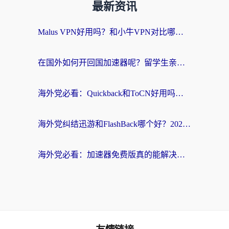
最新资讯
Malus VPN好用吗？和小牛VPN对比哪个回国效果更好？海外党亲测实用指南
在国外如何开回国加速器呢？留学生亲测的无缝访问国内资源指南
海外党必看：Quickback和ToCN好用吗？3分钟选对回国加速器的实用指南
海外党纠结迅游和FlashBack哪个好？2026实用指南教你选对回国加速器
海外党必看：加速器免费版真的能解决回国访问难题吗？附实用选择指南