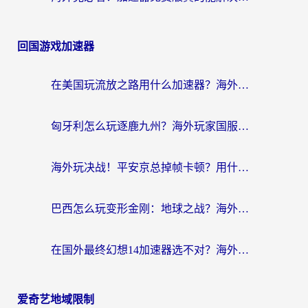
回国游戏加速器
在美国玩流放之路用什么加速器？海外党国服游戏不卡顿的终极攻略
匈牙利怎么玩逐鹿九州？海外玩家国服游戏加速器终极指南（附永劫无间荣耀新三国解决方案）
海外玩决战！平安京总掉帧卡顿？用什么加速器比较好？实测指南来了
巴西怎么玩变形金刚：地球之战？海外玩家国服游戏加速终极指南（附新诛仙延迟密室逃脱18解决办法）
在国外最终幻想14加速器选不对？海外玩家的国服游戏加速避坑指南
爱奇艺地域限制