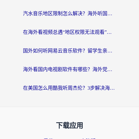
汽水音乐地区限制怎么解决？海外听国内音乐的实用指南来了
在海外看视频总遇“地区权限无法观看”？这篇攻略帮你轻松解锁国内影视动漫
国外如何听网易云音乐软件？留学生亲测有效的回国加速方案
海外看国内电视剧软件有哪些？海外党专属追剧指南来了
在美国怎么用酷我听周杰伦？3步解决海外听歌地域限制，附QQ音乐网易云通用技巧
下载应用