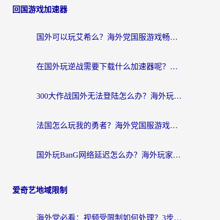
回国游戏加速器
国外可以玩艾希么？海外党国服游戏畅玩终极指南（附加速器选择秘籍）
在国外玩逆战需要下载什么加速器呢？海外党亲测有效的国服游戏加速指南
300大作战国外无法登陆怎么办？海外玩家亲测有效的解决指南
法国怎么玩我的勇者？海外党国服游戏不卡攻略，附3款热门游戏加速实测
国外玩BanG网络延迟怎么办？海外玩家亲测有效的国服游戏加速指南
爱奇艺地域限制
海外党必看：视频受限制如何处理？3步解决国内剧番“看不了”难题