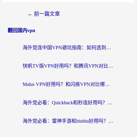
←
前一篇文章
翻回国内vpn
海外党连中国VPN避坑指南：如何选到真正能无缝刷国内资源的加速器？
快帆TV版VPN好用吗？和腾讯VPN对比哪个回国效果更好？海外党必看的真实体验指南
Malus VPN好用吗？和闪疾VPN对比哪个回国效果更好？海外华人的实用避坑指南
海外党必看：Quickback和秒连好用吗？3步选对回国加速器，无缝刷国内资源
海外党必看：雷神手游和biubiu好用吗？3招选对回国加速器无缝刷国内资源