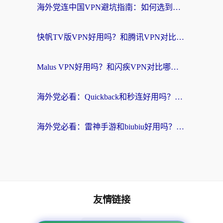
海外党连中国VPN避坑指南：如何选到真正能无缝刷国内资源的加速器？
快帆TV版VPN好用吗？和腾讯VPN对比哪个回国效果更好？海外党必看的真实体验指南
Malus VPN好用吗？和闪疾VPN对比哪个回国效果更好？海外华人的实用避坑指南
海外党必看：Quickback和秒连好用吗？3步选对回国加速器，无缝刷国内资源
海外党必看：雷神手游和biubiu好用吗？3招选对回国加速器无缝刷国内资源
友情链接