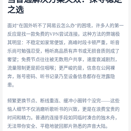
之选
面对"在国外听不了网易云怎么办"的困境，许多人的第一
反应是找一款免费的VPN尝试连接。这种方法的弊端极
其明显：不稳定如家常便饭，高峰时段卡顿严重，听音
乐尚可勉强忍受，畅听高品质有声书或无损音质则成了
奢望；免费节点往往被无数用户共享，速度衰减剧烈，
流量限制更是扼住咽喉；更严峻的是，信息在公网裸
奔，账号密码、听书记录乃至设备信息都存在泄露隐
患。
频繁更换节点、断线重连、缓冲小圈转个没完——这些
恼人细节不仅消磨听歌听书的兴致，更是在浪费宝贵的
时间和精力。普通的连接手段如同临时凑合的独木舟，
无法带你安全、平稳地驶回那片熟悉的声音大陆。