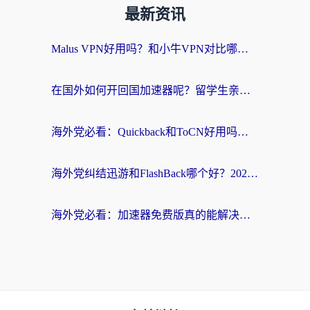
最新资讯
Malus VPN好用吗？和小牛VPN对比哪个回国效果更好？海外党亲测实用指南
在国外如何开回国加速器呢？留学生亲测的无缝访问国内资源指南
海外党必看：Quickback和ToCN好用吗？3分钟选对回国加速器的实用指南
海外党纠结迅游和FlashBack哪个好？2026实用指南教你选对回国加速器
海外党必看：加速器免费版真的能解决回国访问难题吗？附实用选择指南