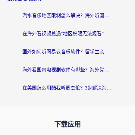
汽水音乐地区限制怎么解决？海外听国内音乐的实用指南来了
在海外看视频总遇“地区权限无法观看”？这篇攻略帮你轻松解锁国内影视动漫
国外如何听网易云音乐软件？留学生亲测有效的回国加速方案
海外看国内电视剧软件有哪些？海外党专属追剧指南来了
在美国怎么用酷我听周杰伦？3步解决海外听歌地域限制，附QQ音乐网易云通用技巧
下载应用