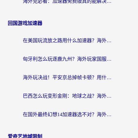
海外党必看：加速器免费版真的能解决回国访问难题吗？附实用选择指南
回国游戏加速器
在美国玩流放之路用什么加速器？海外党国服游戏不卡顿的终极攻略
匈牙利怎么玩逐鹿九州？海外玩家国服游戏加速器终极指南（附永劫无间荣耀新三国解决方案）
海外玩决战！平安京总掉帧卡顿？用什么加速器比较好？实测指南来了
巴西怎么玩变形金刚：地球之战？海外玩家国服游戏加速终极指南（附新诛仙延迟密室逃脱18解决办法）
在国外最终幻想14加速器选不对？海外玩家的国服游戏加速避坑指南
爱奇艺地域限制