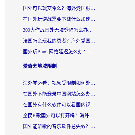
国外可以玩艾希么？海外党国服游戏畅玩终极指南（附加速器选择秘籍）
在国外玩逆战需要下载什么加速器呢？海外党亲测有效的国服游戏加速指南
300大作战国外无法登陆怎么办？海外玩家亲测有效的解决指南
法国怎么玩我的勇者？海外党国服游戏不卡攻略，附3款热门游戏加速实测
国外玩BanG网络延迟怎么办？海外玩家亲测有效的国服游戏加速指南
爱奇艺地域限制
海外党必看：视频受限制如何处理？3步解决国内剧番“看不了”难题
在国外不能登录中国网站怎么办？3步选对回国加速器，无缝刷剧、办业务
在国外有什么软件可以看国内视频？留学生亲测的追剧救星来了
全民K歌国外可以打开吗？海外党听歌听书无限制的实用指南
国外能听歌的音乐软件总失效？这篇教你怎么在海外流畅听网易云