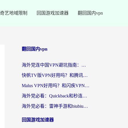
奇艺地域限制
回国游戏加速器
翻回国内vpn
翻回国内vpn
海外党连中国VPN避坑指南：如何选到真正能无缝刷国内资源的加速器？
快帆TV版VPN好用吗？和腾讯VPN对比哪个回国效果更好？海外党必看的真实体验指南
Malus VPN好用吗？和闪疾VPN对比哪个回国效果更好？海外华人的实用避坑指南
海外党必看：Quickback和秒连好用吗？3步选对回国加速器，无缝刷国内资源
海外党必看：雷神手游和biubiu好用吗？3招选对回国加速器无缝刷国内资源
回国游戏加速器