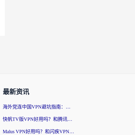
最新资讯
海外党连中国VPN避坑指南：如何选到真正能无缝刷国内资源的加速器？
快帆TV版VPN好用吗？和腾讯VPN对比哪个回国效果更好？海外党必看的真实体验指南
Malus VPN好用吗？和闪疾VPN对比哪个回国效果更好？海外华人的实用避坑指南