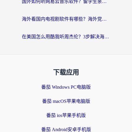
国外如何听网易云音乐软件？留学生亲测有效的回国加速方案
海外看国内电视剧软件有哪些？海外党专属追剧指南来了
在美国怎么用酷我听周杰伦？3步解决海外听歌地域限制，附QQ音乐网易云通用技巧
下载应用
番茄 Windows PC电脑版
番茄 macOS苹果电脑版
番茄 ios苹果手机版
番茄 Android安卓手机版