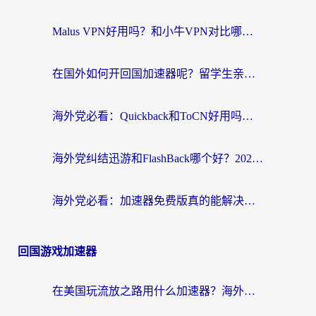
Malus VPN好用吗？和小牛VPN对比哪个回国效果更好？海外党亲测实用指南
在国外如何开回国加速器呢？留学生亲测的无缝访问国内资源指南
海外党必看：Quickback和ToCN好用吗？3分钟选对回国加速器的实用指南
海外党纠结迅游和FlashBack哪个好？2026实用指南教你选对回国加速器
海外党必看：加速器免费版真的能解决回国访问难题吗？附实用选择指南
回国游戏加速器
在美国玩流放之路用什么加速器？海外党国服游戏不卡顿的终极攻略