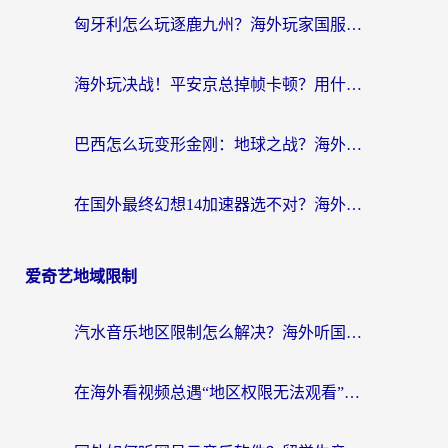
匈牙利怎么玩逐鹿九州？海外玩家国服游戏加速器终极指南（附永劫无间荣耀新三国解决方案）
海外玩决战！平安京总掉帧卡顿？用什么加速器比较好？实测指南来了
巴西怎么玩变形金刚：地球之战？海外玩家国服游戏加速终极指南（附新诛仙延迟密室逃脱18解决办法）
在国外最终幻想14加速器选不对？海外玩家的国服游戏加速避坑指南
爱奇艺地域限制
汽水音乐地区限制怎么解决？海外听国内音乐的实用指南来了
在海外看视频总遇“地区权限无法观看”？这篇攻略帮你轻松解锁国内影视动漫