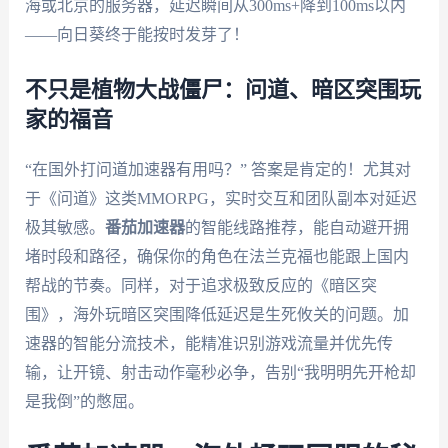
海或北京的服务器，延迟瞬间从300ms+降到100ms以内
——向日葵终于能按时发芽了！
不只是植物大战僵尸：问道、暗区突围玩
家的福音
“在国外打问道加速器有用吗？” 答案是肯定的！尤其对
于《问道》这类MMORPG，实时交互和团队副本对延迟
极其敏感。
番茄加速器
的智能线路推荐，能自动避开拥
堵时段和路径，确保你的角色在法兰克福也能跟上国内
帮战的节奏。同样，对于追求极致反应的《暗区突
围》，海外玩暗区突围降低延迟是生死攸关的问题。加
速器的智能分流技术，能精准识别游戏流量并优先传
输，让开镜、射击动作毫秒必争，告别“我明明先开枪却
是我倒”的憋屈。