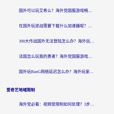
国外可以玩艾希么？海外党国服游戏畅玩终极指南（附加速器选择秘籍）
在国外玩逆战需要下载什么加速器呢？海外党亲测有效的国服游戏加速指南
300大作战国外无法登陆怎么办？海外玩家亲测有效的解决指南
法国怎么玩我的勇者？海外党国服游戏不卡攻略，附3款热门游戏加速实测
国外玩BanG网络延迟怎么办？海外玩家亲测有效的国服游戏加速指南
爱奇艺地域限制
海外党必看：视频受限制如何处理？3步解决国内剧番“看不了”难题