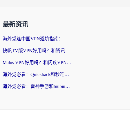
最新资讯
海外党连中国VPN避坑指南：如何选到真正能无缝刷国内资源的加速器？
快帆TV版VPN好用吗？和腾讯VPN对比哪个回国效果更好？海外党必看的真实体验指南
Malus VPN好用吗？和闪疾VPN对比哪个回国效果更好？海外华人的实用避坑指南
海外党必看：Quickback和秒连好用吗？3步选对回国加速器，无缝刷国内资源
海外党必看：雷神手游和biubiu好用吗？3招选对回国加速器无缝刷国内资源