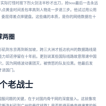
。实际打怪时按下烈火剑法半秒才出刀，抢boss最后一击永远
八点黄金时间丢包率高到人物走一步退三步。他试过用公用
，委屈得差点摔键盘。这些痛的本质，是你的网络数据在十
球两圈
杉矶到东京再到新加坡，跨三大洲才抵达杭州的数据路线是
能力却还停留在十年前。更别说某些国际线路故意限速中国
穴，因为网络波动害团灭，被愤怒的队友拉黑。他最后发
才进国门。
个老战士
国服问题的关键，在于对国内骨干网的深度接入。这就像攻
诊断洛杉矶到广州的最优线路？是否能避开晚高峰堵塞的新