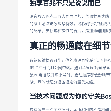
独享百兆不只是说说而已
深夜攻沙巴克四百人同屏混战，普通共享线路卡
的战士呐喊与冰咆哮特效。洛杉矶行会"征战八
的纪录。支撑这种操作的背后，是加速器团队
真正的畅通藏在细节
选错传输协议可能让你的攻速直接减半。别被W
IPLC专线而非公网中转。遇到苹果ios端登录
配PC电脑双开练小号时，启动顺序都会影响带宽分配
战，靠的就是分设备设定流量优先级。
当技术问题成为你的守关Bos
东京凌晨三点突然掉线，客服秒回的不是机器