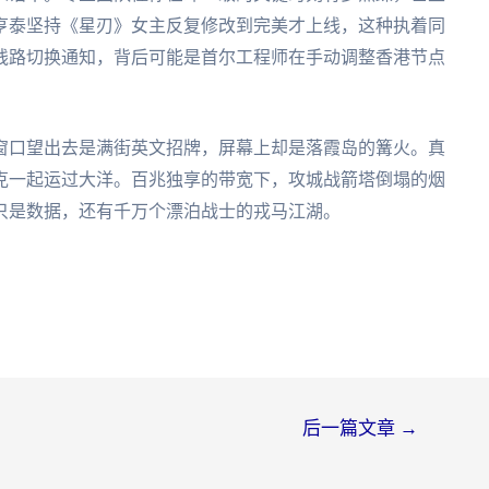
亨泰坚持《星刃》女主反复修改到完美才上线，这种执着同
线路切换通知，背后可能是首尔工程师在手动调整香港节点
窗口望出去是满街英文招牌，屏幕上却是落霞岛的篝火。真
克一起运过大洋。百兆独享的带宽下，攻城战箭塔倒塌的烟
只是数据，还有千万个漂泊战士的戎马江湖。
后一篇文章
→