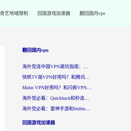
奇艺地域限制
回国游戏加速器
翻回国内vpn
翻回国内vpn
海外党连中国VPN避坑指南：如何选到真正能无缝刷国内资源的加速器？
快帆TV版VPN好用吗？和腾讯VPN对比哪个回国效果更好？海外党必看的真实体验指南
Malus VPN好用吗？和闪疾VPN对比哪个回国效果更好？海外华人的实用避坑指南
海外党必看：Quickback和秒连好用吗？3步选对回国加速器，无缝刷国内资源
海外党必看：雷神手游和biubiu好用吗？3招选对回国加速器无缝刷国内资源
回国游戏加速器