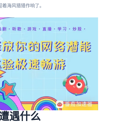
迎着海风猎猎作响了。
遭遇什么