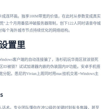
成连环画。独享100M带宽的价值，在此时从参数变成真实
荒"上个月用番茄冲破服务器限制，创下122人同时语音夺城
对每个海外城市节点持续优化的网络结构。
设置里
indows客户端的自动连接骗了，洛杉矶玩华南区就该锁死
国区ID被锁？试试加速器内嵌的伪装国内IP功能。安卓手机搭
。悉尼的Vivian上周同时用mac挂机交易+Windows主
s
人话术。专业团队懂你在冲52级的关键时刻有多焦躁，甚至