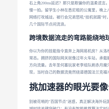
右上角200ms延迟？那只是欺骗你的温柔谎言
慢一拍。留学生小林在悉尼租的公寓里，晚上
网络打攻城战，被行会兄弟怒吼“挂机就踢”时
几个国际节点间流浪。
跨境数据流走的弯路能绕地
你以为你的技能指令直奔上海网易机房？从洛
常态。拥挤的国际网关就像过年火车站，承载
方向流量。去年圣何塞玩家老李组队刷赤月魔
现，当时自己的数据流竟然绕道德国法兰克福
挑加速器的眼光要像
别被花哨的"百国节点"迷惑，真正解决海外玩
城时找关键突破口：有没有智能推荐算法实时