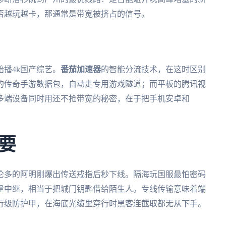
否越玩越卡，那通常是带宽被挤占的信号。
播4k国产综艺。
番茄加速器
的智能分流技术，在这时区别
的传奇手游数据包，自动走专用游戏隧道；而平板的腾讯视
多端设备同时用还不抢带宽的秘密，在于把手机安卓和
要
伦多的阿明刚爆出传送戒指后秒下线。隔海玩国服最怕密码
量中继，相当于把城门钥匙借给陌生人。专线传输意味着端
行级防护甲，在海底光缆里穿行时黑客连截取都无从下手。