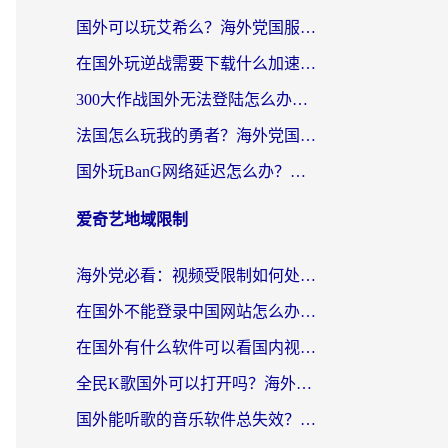
国外可以玩艾希么？海外党国服游戏畅玩终极指南（附加速器选择秘籍）
在国外玩逆战需要下载什么加速器呢？海外党亲测有效的国服游戏加速指南
300大作战国外无法登陆怎么办？海外玩家亲测有效的解决指南
法国怎么玩我的勇者？海外党国服游戏不卡攻略，附3款热门游戏加速实测
国外玩BanG网络延迟怎么办？海外玩家亲测有效的国服游戏加速指南
爱奇艺地域限制
海外党必看：视频受限制如何处理？3步解决国内剧番“看不了”难题
在国外不能登录中国网站怎么办？3步选对回国加速器，无缝刷剧、办业务
在国外有什么软件可以看国内视频？留学生亲测的追剧救星来了
全民K歌国外可以打开吗？海外党听歌听书无限制的实用指南
国外能听歌的音乐软件总失效？这篇教你怎么在海外流畅听网易云